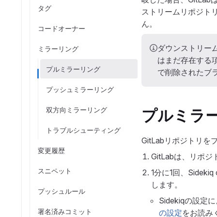
タグ
ストリームリポジト
ん。
コードオーナー
ダウンストリー
ミラーリング
はまだ存在する
プルミラーリング
で削除されたブ
プッシュミラーリング
双方向ミラーリング
プルミラ
トラブルシューティング
GitLabリポジトリ
変更履歴
GitLabは、リ
スニペット
1分に1回、Sid
します。
プッシュルール
Sidekiqの設
署名済みコミット
の設定
をお読み