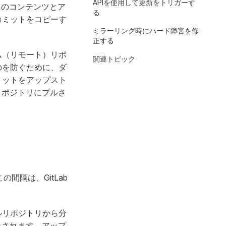
APIを使用して更新をトリガーす
トリのコンテンツとア
る
コミットをコピーす
ミラーリング時にハード障害を修
正する
ム（リモート）リポ
関連トピック
のを防ぐために、ダ
ミットをアップスト
リポジトリにプルさ
間隔は、GitLab
ルリポジトリから分
止されます。アップ