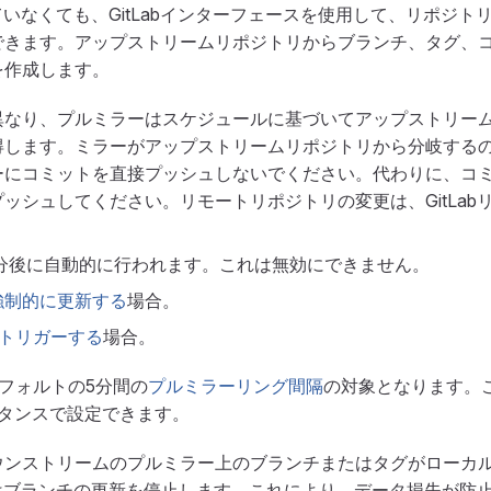
れていなくても、GitLabインターフェースを使用して、リポジ
できます。アップストリームリポジトリからブランチ、タグ、
を作成します。
異なり、プルミラーはスケジュールに基づいてアップストリー
得します。ミラーがアップストリームリポジトリから分岐する
ーにコミットを直接プッシュしないでください。代わりに、コ
ッシュしてください。リモートリポジトリの変更は、GitLab
0分後に自動的に行われます。これは無効にできません。
強制的に更新する
場合。
をトリガーする
場合。
デフォルトの5分間の
プルミラーリング間隔
の対象となります。この
インスタンスで設定できます。
ウンストリームのプルミラー上のブランチまたはタグがローカ
abはブランチの更新を停止します。これにより、データ損失が防