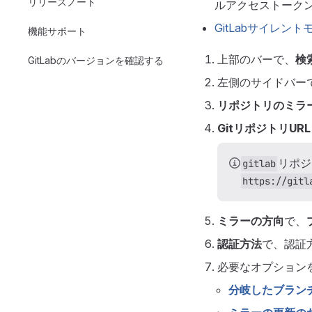
リリースノート
ルアクセストークン
GitLabサイレント
機能サポート
上部のバーで、
検
GitLabのバージョンを確認する
左側のサイドバー
リポジトリのミラ
GitリポジトリURL
リポジ
gitlab
https://gitl
ミラーの方向
で、
認証方法
で、認証
必要なオプション
分岐したブラン