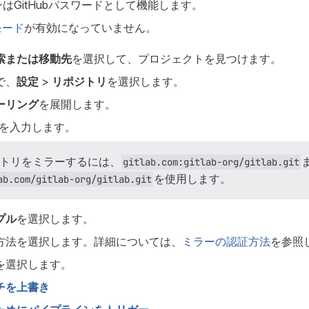
はGitHubパスワードとして機能します。
モード
が有効になっていません。
索または移動先
を選択して、プロジェクトを見つけます。
で、
設定
>
リポジトリ
を選択します。
ーリング
を展開します。
を入力します。
トリをミラーするには、
gitlab.com:gitlab-org/gitlab.git
を使用します。
ab.com/gitlab-org/gitlab.git
プル
を選択します。
方法を選択します。詳細については、
ミラーの認証方法
を参照
を選択します。
チを上書き