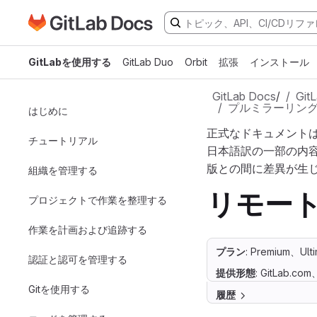
GitLabドキュメントのホームページに移動
メインコンテンツにスキップ
GitLabを使用する
GitLab Duo
Orbit
拡張
インストール
GitLab Docs
/
Gi
プルミラーリン
はじめに
正式なドキュメント
チュートリアル
日本語訳の一部の内
版との間に差異が生
組織を管理する
リモー
プロジェクトで作業を整理する
作業を計画および追跡する
プラン
: Premium、Ult
認証と認可を管理する
提供形態
: GitLab.co
Gitを使用する
履歴