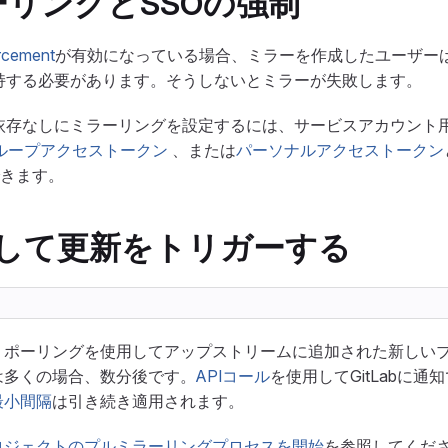
リングとSSOの強制
rcement
が有効になっている場合、ミラーを作成したユーザー
維持する必要があります。そうしないとミラーが失敗します。
の依存なしにミラーリングを設定するには、サービスアカウント
ループアクセストークン
、または
パーソナルアクセストークン
きます。
用して更新をトリガーする
、ポーリングを使用してアップストリームに追加された新しい
は多くの場合、数分後です。
APIコール
を使用してGitLabに通
最小間隔
は引き続き適用されます。
ロジェクトのプルミラーリングプロセスを開始
を参照してくだ