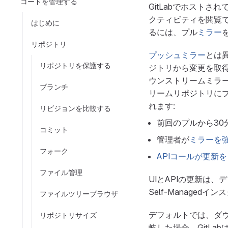
コードを管理する
GitLabでホストさ
クティビティを閲覧
はじめに
るには、プル
ミラー
リポジトリ
プッシュミラー
とは
リポジトリを保護する
ジトリから変更を取
ウンストリームミラ
ブランチ
リームリポジトリにプ
れます:
リビジョンを比較する
前回のプルから3
コミット
管理者が
ミラーを
フォーク
APIコールが更新
ファイル管理
UIとAPIの更新は、
Self-Managed
ファイルツリーブラウザ
デフォルトでは、ダ
リポジトリサイズ
岐した場合、GitL