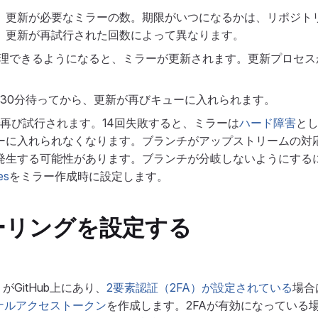
、更新が必要なミラーの数。期限がいつになるかは、リポジト
、更新が再試行された回数によって異なります。
新を処理できるようになると、ミラーが更新されます。更新プロセ
も30分待ってから、更新が再びキューに入れられます。
で再び試行されます。14回失敗すると、ミラーは
ハード障害
と
ーに入れられなくなります。ブランチがアップストリームの対
発生する可能性があります。ブランチが分岐しないようにする
es
をミラー作成時に設定します。
ーリングを設定する
GitHub上にあり、
2要素認証（2FA）が設定されている
場合
ソナルアクセストークン
を作成します。2FAが有効になっている