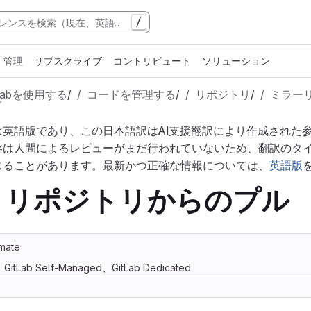
/
管理
サブスクライブ
コントリビュート
ソリューション
tLabを使用する
/
コードを管理する
/
リポジトリ
/
ミラー
グ
は英語版であり、この日本語訳はAI支援翻訳により作成された
容は人間によるレビューがまだ行われていないため、翻訳のタ
じることがあります。最新かつ正確な情報については、
英語版
トリポジトリからのプル
imate
m、GitLab Self-Managed、GitLab Dedicated