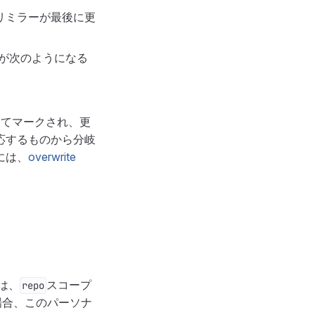
リミラーが最後に更
スが次のようになる
してマークされ、更
応するものから分岐
には、
overwrite
は、
スコープ
repo
場合、このパーソナ