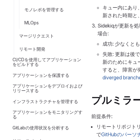
キュー内にあり
モノレポを管理する
新された時期と
MLOps
Sidekiqが更
場合:
マージリクエスト
成功: 少なくと
リモート開発
失敗: 更新は後
CI/CDを使用してアプリケーション
新のためにキュ
をビルドする
すると、障害が
アプリケーションを保護する
diverged branch
アプリケーションをデプロイおよび
リリースする
プルミラ
インフラストラクチャを管理する
アプリケーションをモニタリングす
前提条件:
る
リモートリポジトリが
GitLabの使用状況を分析する
で
GitHubのパー