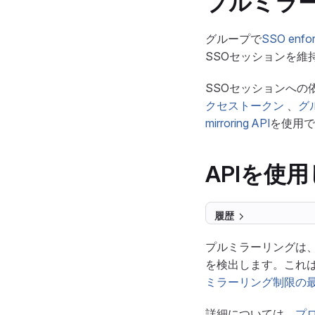
プルミラー
グループで
SSO enfo
SSOセッションを
SSOセッションへ
クセストークン
、
グ
mirroring API
を使用で
APIを使
履歴
プルミラーリングは
を検出します。これ
ミラーリング制限の
詳細については、
プ