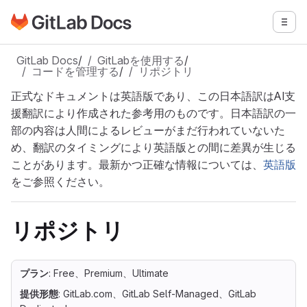
GitLabドキュメントのホームページに移動
メニ
メインコンテンツにスキップ
GitLab Docs
/
GitLabを使用する
/
コードを管理する
/
リポジトリ
正式なドキュメントは英語版であり、この日本語訳はAI支
援翻訳により作成された参考用のものです。日本語訳の一
部の内容は人間によるレビューがまだ行われていないた
め、翻訳のタイミングにより英語版との間に差異が生じる
ことがあります。最新かつ正確な情報については、
英語版
をご参照ください。
リポジトリ
プラン
: Free、Premium、Ultimate
提供形態
: GitLab.com、GitLab Self-Managed、GitLab