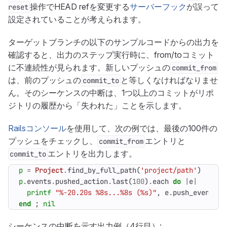
操作でHEAD refを変更する
サーバーフック
が誤って
reset
設定されていることが考えられます。
ターゲットブランチの以下のサンプルコードからの出力を
確認すると、出力のステップ実行時に、from/toコミット
に不連続性が見られます。新しいプッシュの
commit_from
は、前のプッシュの
と等しくなければなりませ
commit_to
ん。そのシーケンスの中断は、1つ以上のコミットがリポ
ジトリの履歴から「失われた」ことを示します。
Railsコンソール
を使用して、次の例では、最後の100件の
プッシュをチェックし、
エントリと
commit_from
エントリを出力します。
commit_to
p
=
Project
.
find_by_full_path
(
'project/path'
)
p
.
events
.
pushed_action
.
last
(
100
)
.
each
do
|
e
|
printf
"%-20.20s %8s...%8s (%s)"
,
e
.
push_event_pa
end
;
nil
シーケンスの中断を示す出力例（4行目）: