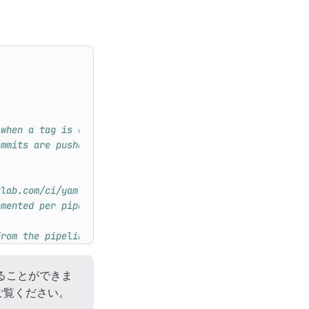
 when a tag is created manually
ommits are pushed or merged to the default branch
tlab.com/ci/yaml/#release for available properties
emented per pipeline.
from the pipeline SHA.
ることができま
ご覧ください。