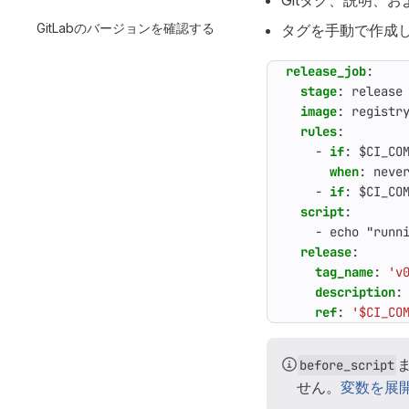
Gitタグ、説明、
GitLabのバージョンを確認する
タグを手動で作成
release_job
:
stage
:
release
image
:
registr
rules
:
- 
if
:
$CI_CO
when
:
neve
- 
if
:
$CI_CO
script
:
- 
echo "runn
release
:
tag_name
:
'v
description
:
ref
:
'$CI_CO
before_script
せん。
変数を展