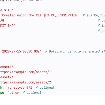
se $TAG'
'Created using the CLI $EXTRA_DESCRIPTION'
# $EXTRA_DE
TAG'
# v
MMIT_SHA'
# i
# p
'2020-07-15T08:00:00Z'
# Optional, is auto generated i
'asset1'
https://example.com/assets/1'
'asset2'
https://example.com/assets/2'
th
:
'/pretty/url/1'
# optional
ype
:
'other'
# optional