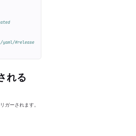
eated
i/yaml/#release for available properties
される
トリガーされます。
。