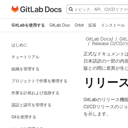
GitLabドキュメントのホームページに移動
メインコンテンツにスキップ
GitLabを使用する
GitLab Duo
Orbit
拡張
インストール
GitLab Docs
/
Gi
Release CI/CD
はじめに
正式なドキュメント
チュートリアル
日本語訳の一部の内
版との間に差異が生
組織を管理する
リリース
プロジェクトで作業を整理する
作業を計画および追跡する
GitLabのリリー
認証と認可を管理する
CI/CDリリースの
を示します。
Gitを使用する