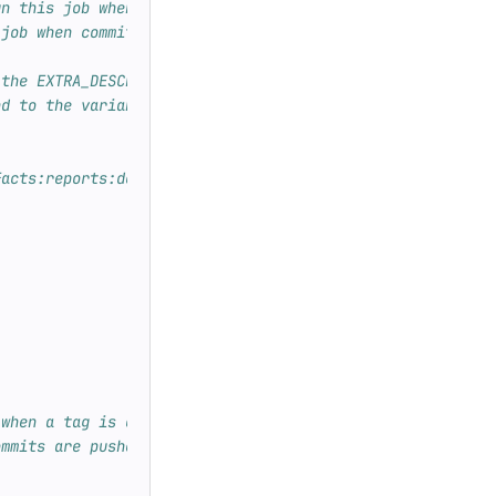
un this job when a tag is created manually
 job when commits are pushed or merged to the default br
 the EXTRA_DESCRIPTION and TAG environment variables
nd to the variables.env file
facts:reports:dotenv to expose the variables to other jo
 when a tag is created manually
ommits are pushed or merged to the default branch