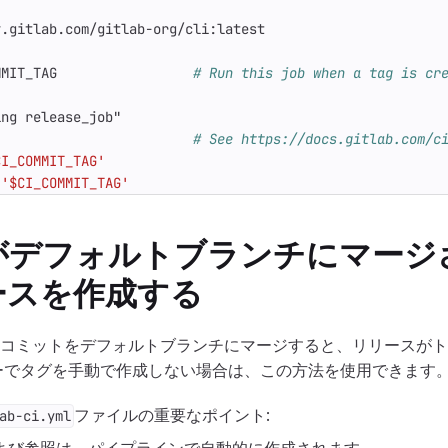
y.gitlab.com/gitlab-org/cli:latest
MMIT_TAG                
# Run this job when a tag is cr
ing release_job"
# See https://docs.gitlab.com/c
CI_COMMIT_TAG'
'$CI_COMMIT_TAG'
がデフォルトブランチにマージ
ースを作成する
は、コミットをデフォルトブランチにマージすると、リリースが
ーでタグを手動で作成しない場合は、この方法を使用できます
ファイルの重要なポイント:
ab-ci.yml