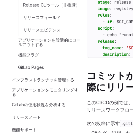
stage
:
release
Release CLIツール（非推奨）
image
:
registr
rules
:
リリースフィールド
- 
if
:
$CI_CO
script
:
リリースエビデンス
- 
echo "runn
アプリケーションを段階的にロー
release
:
ルアウトする
tag_name
:
'$
description
:
機能フラグ
GitLab Pages
コミット
インフラストラクチャを管理する
際にリリ
アプリケーションをモニタリングす
る
このCI/CDの例で
GitLabの使用状況を分析する
リリースワークフロ
リリースノート
次の抜粋に示す
.gitl
機能サポート