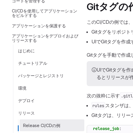
コードを管理する
Gitタグ
CI/CDを使用してアプリケーション
をビルドする
このCI/CDの例で
アプリケーションを保護する
Gitタグをリポジ
アプリケーションをデプロイおよび
リリースする
UIでGitタグを作
はじめに
Gitタグを手動で作
チュートリアル
UIでGitタグ
パッケージとレジストリ
るとリリースが
環境
次の抜粋に示す
.gitl
デプロイ
スタンザは
rules
リリース
Gitタグは、リリ
Release CI/CDの例
release_job
: