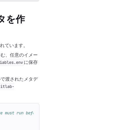
タを作
されています。
含む、任意のイメー
に保存
iables.env
ルで渡されたメタデ
gitlab-
ge must run before the release stage