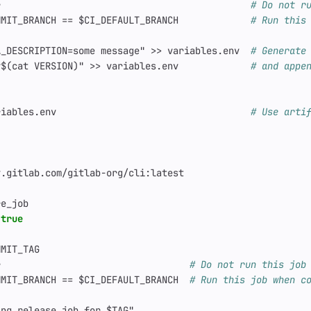
r                                            
# Do not r
MMIT_BRANCH == $CI_DEFAULT_BRANCH            
# Run this
A_DESCRIPTION=some message" >> variables.env 
# Generate
v$(cat VERSION)" >> variables.env            
# and appe
riables.env                                  
# Use arti
y.gitlab.com/gitlab-org/cli:latest
re_job
true
MMIT_TAG
r                                 
# Do not run this job
MMIT_BRANCH == $CI_DEFAULT_BRANCH 
# Run this job when c
ing release_job for $TAG"