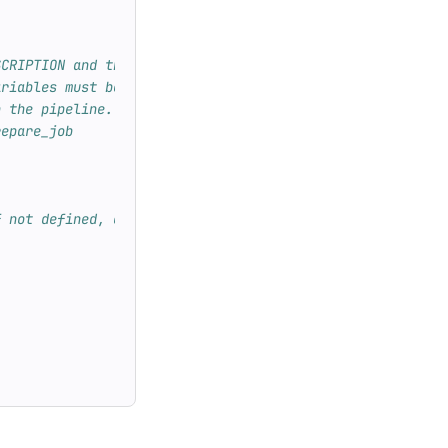
SCRIPTION and the $TAG
ariables must be defined elsewhere
n the pipeline. For example, in the
repare_job
f not defined, or can use a variable.