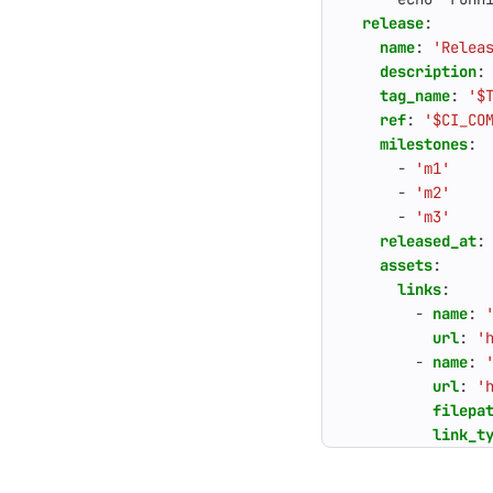
release
:
name
:
'Relea
description
:
tag_name
:
'$
ref
:
'$CI_CO
milestones
:
- 
'm1'
- 
'm2'
- 
'm3'
released_at
:
assets
:
links
:
- 
name
:
url
:
'
- 
name
:
url
:
'
filepa
link_t