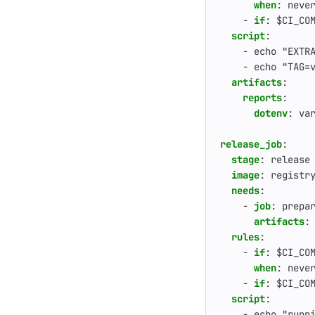
when
:
neve
- 
if
:
$CI_CO
script
:
- 
echo "EXTR
- 
echo "TAG=
artifacts
:
reports
:
dotenv
:
va
release_job
:
stage
:
release
image
:
registr
needs
:
- 
job
:
prepa
artifacts
:
rules
:
- 
if
:
$CI_CO
when
:
neve
- 
if
:
$CI_CO
script
:
- 
echo "runn