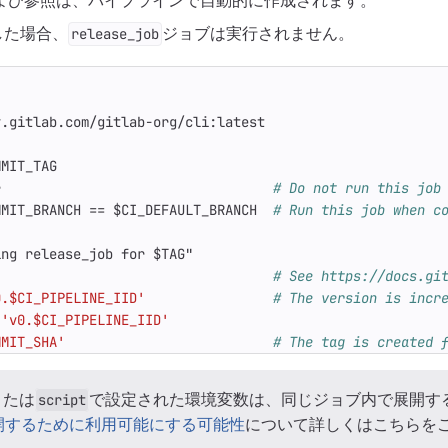
および参照は、パイプラインで自動的に作成されます。
した場合、
ジョブは実行されません。
release_job
y.gitlab.com/gitlab-org/cli:latest
MMIT_TAG
r                                 
# Do not run this job
MMIT_BRANCH == $CI_DEFAULT_BRANCH 
# Run this job when c
ing release_job for $TAG"
# See https://docs.gi
0.$CI_PIPELINE_IID'
# The version is incr
'v0.$CI_PIPELINE_IID'
MMIT_SHA'
# The tag is created 
または
で設定された環境変数は、同じジョブ内で展開す
script
開するために利用可能にする可能性
について詳しくはこちらを