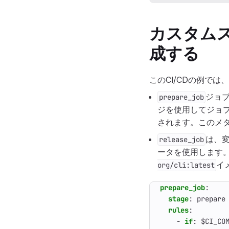
カスタム
成する
このCI/CDの例で
ジョ
prepare_job
ジを使用してジョ
されます。このメ
は、
release_job
ータを使用します
イ
org/cli:latest
prepare_job
:
stage
:
prepare
rules
:
- 
if
:
$CI_CO