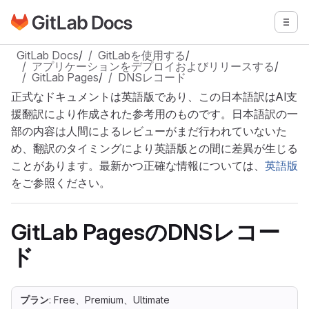
GitLabドキュメントのホームページに移動
メニ
メインコンテンツにスキップ
GitLab Docs
/
GitLabを使用する
/
アプリケーションをデプロイおよびリリースする
/
GitLab Pages
/
DNSレコード
正式なドキュメントは英語版であり、この日本語訳はAI支
援翻訳により作成された参考用のものです。日本語訳の一
部の内容は人間によるレビューがまだ行われていないた
め、翻訳のタイミングにより英語版との間に差異が生じる
ことがあります。最新かつ正確な情報については、
英語版
をご参照ください。
GitLab PagesのDNSレコー
ド
プラン
: Free、Premium、Ultimate