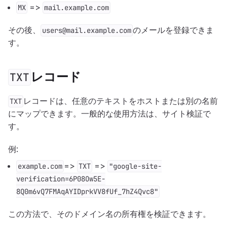
=>
MX
mail.example.com
その後、
のメールを登録できま
users@mail.example.com
す。
レコード
TXT
レコードは、任意のテキストをホストまたは別の名前
TXT
にマップできます。一般的な使用方法は、サイト検証で
す。
例:
=>
=>
example.com
TXT
"google-site-
verification=6P08Ow5E-
8Q0m6vQ7FMAqAYIDprkVV8fUf_7hZ4Qvc8"
この方法で、そのドメイン名の所有権を検証できます。