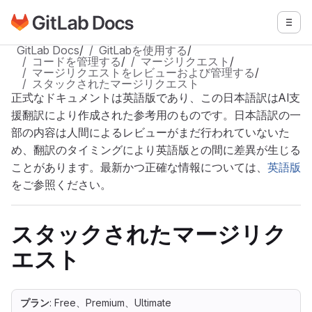
GitLabドキュメントのホームページに移動
メニ
メインコンテンツにスキップ
GitLab Docs
/
GitLabを使用する
/
コードを管理する
/
マージリクエスト
/
マージリクエストをレビューおよび管理する
/
スタックされたマージリクエスト
正式なドキュメントは英語版であり、この日本語訳はAI支
援翻訳により作成された参考用のものです。日本語訳の一
部の内容は人間によるレビューがまだ行われていないた
め、翻訳のタイミングにより英語版との間に差異が生じる
ことがあります。最新かつ正確な情報については、
英語版
をご参照ください。
スタックされたマージリク
エスト
プラン
: Free、Premium、Ultimate