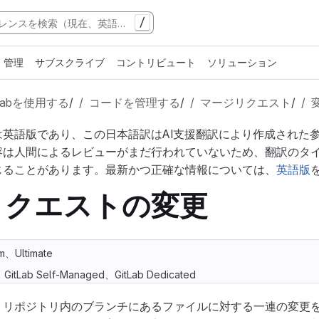
/
管理
サブスクライブ
コントリビュート
ソリューション
tLabを使用する
/
コードを管理する
/
マージリクエスト
/
は英語版であり、この日本語訳はAI支援翻訳により作成された
容は人間によるレビューがまだ行われていないため、翻訳のタ
じることがあります。最新かつ正確な情報については、
英語版
リクエストの変更
m、Ultimate
m、GitLab Self-Managed、GitLab Dedicated
、リポジトリ内のブランチにあるファイルに対する一連の変更