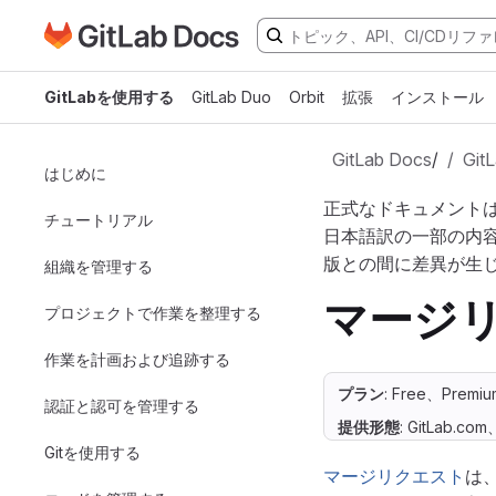
GitLabドキュメントのホームページに移動
メインコンテンツにスキップ
GitLabを使用する
GitLab Duo
Orbit
拡張
インストール
GitLab Docs
/
Gi
はじめに
正式なドキュメント
チュートリアル
日本語訳の一部の内
版との間に差異が生
組織を管理する
マージ
プロジェクトで作業を整理する
作業を計画および追跡する
プラン
: Free、Premiu
認証と認可を管理する
提供形態
: GitLab.co
Gitを使用する
マージリクエスト
は