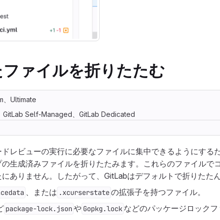
たファイルを折りたたむ
m、Ultimate
m、GitLab Self-Managed、GitLab Dedicated
ドレビューの実行に必要なファイルに集中できるようにするため、
プの生成済みファイルを折りたたみます。これらのファイルで
にありません。したがって、GitLabはデフォルトで折りたた
、または
の拡張子を持つファイル。
acedata
.xcurserstate
ど
や
などのパッケージロックフ
package-lock.json
Gopkg.lock