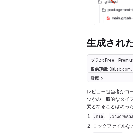
生成され
プラン
: Free、Premiu
提供形態
: GitLab.co
履歴
レビュー担当者がコー
つかの一般的なタイ
要となることはめった
、
.nib
.xcworksp
ロックファイルな