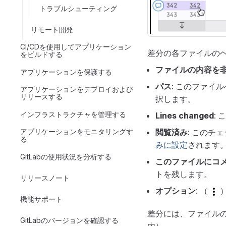
トラブルシューティング
リモート開発
CI/CDを使用してアプリケーション
差分の各ファイルの
をビルドする
ファイルの内容を
アプリケーションを保護する
パス
: このファイ
アプリケーションをデプロイおよび
リリースする
択します。
インフラストラクチャを管理する
Lines changed
:
アプリケーションをモニタリングす
閲覧済み
: この
る
みに設定
されます
GitLabの使用状況を分析する
このファイルにコ
トを残します。
リリースノート
オプション
: （
機能サポート
差分には、ファイル
GitLabのバージョンを確認する