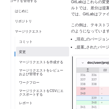
コードを管理する
GitLabはこれら
ルトでは、差分は提
はじめに
では、GitLabは
リポジトリ
この例は、テキスト
のようになっていま
マージリクエスト
_現在_のバージョ
コミット
_提案_されたバー
変更
マージリクエストを作成する
マージリクエストをレビュー
および管理する
ワークフロー
マージリクエストをCSVにエ
クスポートする
レポート