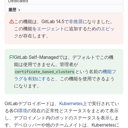
Dedicated
履歴
この機能は、GitLab 14.5で
非推奨
になりました。
この機能を
エージェント
に追加するための
エピッ
ク
が存在します。
GitLab Self-Managedでは、デフォルトでこの機
能は使用できません。管理者が
という名前の
機能フ
certificate_based_clusters
ラグを有効にする
と、この機能を使用できるよう
になります。
GitLabデプロイボードは、
Kubernetes
上で実行されてい
る各CI
環境
の現在の正常性とステータスをまとめて表示
し、デプロイメント内のポッドのステータスを表示しま
す。デベロッパーや他のチームメイトは、Kubernetesに