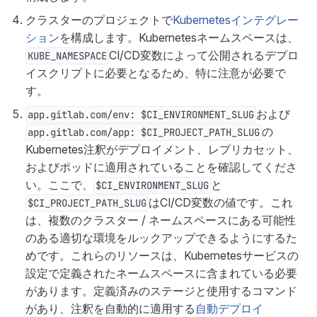
クラスターのプロジェクトで
Kubernetesインテグレー
ション
を構成します。Kubernetesネームスペースは、
CI/CD変数によって公開されるデプロ
KUBE_NAMESPACE
イスクリプトに必要となるため、特に注意が必要で
す。
および
app.gitlab.com/env: $CI_ENVIRONMENT_SLUG
の
app.gitlab.com/app: $CI_PROJECT_PATH_SLUG
Kubernetes注釈がデプロイメント、レプリカセット、
およびポッドに適用されていることを確認してくださ
い。ここで、
と
$CI_ENVIRONMENT_SLUG
はCI/CD変数の値です。これ
$CI_PROJECT_PATH_SLUG
は、複数のクラスター / ネームスペースにある可能性
のある適切な環境をルックアップできるようにするた
めです。これらのリソースは、Kubernetesサービスの
設定で定義されたネームスペースに含まれている必要
があります。定義済みのステージと使用するコマンド
があり、注釈を自動的に適用する
自動デプロイ