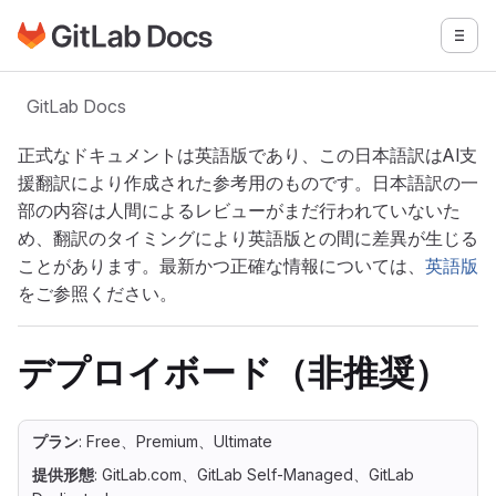
GitLabドキュメントのホームページに移動
メニ
メインコンテンツにスキップ
GitLab Docs
正式なドキュメントは英語版であり、この日本語訳はAI支
援翻訳により作成された参考用のものです。日本語訳の一
部の内容は人間によるレビューがまだ行われていないた
め、翻訳のタイミングにより英語版との間に差異が生じる
ことがあります。最新かつ正確な情報については、
英語版
をご参照ください。
デプロイボード（非推奨）
プラン
: Free、Premium、Ultimate
提供形態
: GitLab.com、GitLab Self-Managed、GitLab