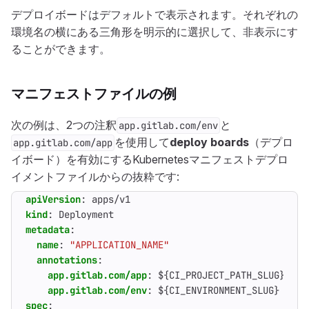
デプロイボードはデフォルトで表示されます。それぞれの
環境名の横にある三角形を明示的に選択して、非表示にす
ることができます。
マニフェストファイルの例
次の例は、2つの注釈
と
app.gitlab.com/env
を使用して
deploy boards
（デプロ
app.gitlab.com/app
イボード）を有効にするKubernetesマニフェストデプロ
イメントファイルからの抜粋です:
apiVersion
:
apps/v1
kind
:
Deployment
metadata
:
name
:
"APPLICATION_NAME"
annotations
:
app.gitlab.com/app
:
${CI_PROJECT_PATH_SLUG}
app.gitlab.com/env
:
${CI_ENVIRONMENT_SLUG}
spec
: