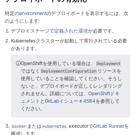
特定の
environment
のデプロイボードを表示するには、次
のようにします:
デプロイステージで
定義された環境
が必要です。
Kubernetesクラスターが起動して実行されている必要
があります。
OpenShiftを使用している場合は、
Deployment
ではなく
リソースを
DeploymentConfiguration
使用していることを確認してください。そうし
ないと、デプロイボードが正しくレンダリング
されません。詳細については、
OpenShiftドキ
ュメント
と
GitLabイシュー＃4584
を参照して
ください。
または
executorで
GitLab Runner
を
docker
kubernetes
構成します。