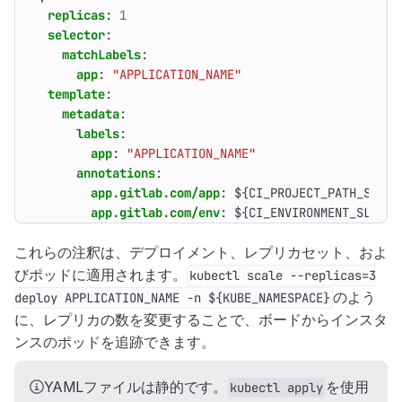
replicas
:
1
selector
:
matchLabels
:
app
:
"APPLICATION_NAME"
template
:
metadata
:
labels
:
app
:
"APPLICATION_NAME"
annotations
:
app.gitlab.com/app
:
${CI_PROJECT_PATH_SLUG}
app.gitlab.com/env
:
${CI_ENVIRONMENT_SLUG}
これらの注釈は、デプロイメント、レプリカセット、およ
びポッドに適用されます。
kubectl scale --replicas=3
のよう
deploy APPLICATION_NAME -n ${KUBE_NAMESPACE}
に、レプリカの数を変更することで、ボードからインスタ
ンスのポッドを追跡できます。
YAMLファイルは静的です。
を使用
kubectl apply