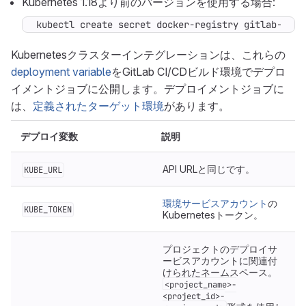
Kubernetes 1.18より前のバージョンを使用する場合:
kubectl create secret docker-registry gitlab-regi
Kubernetesクラスターインテグレーションは、これらの
deployment variable
をGitLab CI/CDビルド環境でデプロ
イメントジョブに公開します。デプロイメントジョブに
は、
定義されたターゲット環境
があります。
デプロイ変数
説明
API URLと同じです。
KUBE_URL
環境サービスアカウント
の
KUBE_TOKEN
Kubernetesトークン。
プロジェクトのデプロイサ
ービスアカウントに関連付
けられたネームスペース。
<project_name>-
<project_id>-