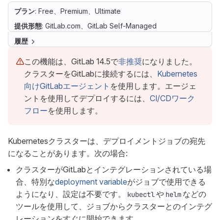
プラン
: Free、Premium、Ultimate
提供形態
: GitLab.com、GitLab Self-Managed
履歴
この機能は、GitLab 14.5で
非推奨
になりました。
クラスターをGitLabに接続するには、
Kubernetes
向けGitLabエージェント
を使用します。エージェ
ントを使用してデプロイするには、
CI/CDワーク
フロー
を使用します。
Kubernetesクラスターは、デプロイメントジョブの宛先
になることがあります。次の場合:
クラスターがGitLabとインテグレーションされている場
合、特別な
deployment variable
がジョブで使用できる
ようになり、設定は不要です。
や
などの
kubectl
helm
ツールを使用して、ジョブからクラスターとのインテグ
レーションをすぐに開始できます。