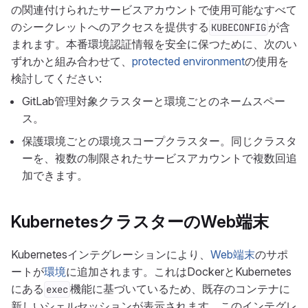
の関連付けられたサービスアカウントで使用可能なすべて
のシークレットへのアクセスを提供する
が含
KUBECONFIG
まれます。本番環境認証情報を安全に保つために、次のい
ずれかと組み合わせて、
protected environment
の使用を
検討してください:
GitLab管理対象クラスターと環境ごとのネームスペー
ス。
保護環境ごとの環境スコープクラスター。同じクラスタ
ーを、複数の制限されたサービスアカウントで複数回追
加できます。
KubernetesクラスターのWeb端末
Kubernetesインテグレーションにより、
Web端末
のサポ
ートが
環境
に追加されます。これはDockerとKubernetes
にある
機能に基づいているため、既存のコンテナに
exec
新しいシェルセッションが表示されます。このインテグレ