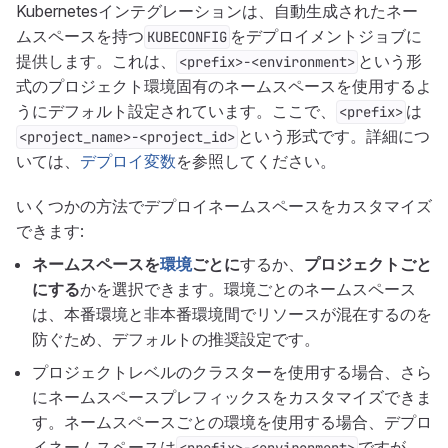
Kubernetesインテグレーションは、自動生成されたネー
ムスペースを持つ
をデプロイメントジョブに
KUBECONFIG
提供します。これは、
という形
<prefix>-<environment>
式のプロジェクト環境固有のネームスペースを使用するよ
うにデフォルト設定されています。ここで、
は
<prefix>
という形式です。詳細につ
<project_name>-<project_id>
いては、
デプロイ変数
を参照してください。
いくつかの方法でデプロイネームスペースをカスタマイズ
できます:
ネームスペースを
環境
ごとに
するか、
プロジェクトごと
にする
かを選択できます。環境ごとのネームスペース
は、本番環境と非本番環境間でリソースが混在するのを
防ぐため、デフォルトの推奨設定です。
プロジェクトレベルのクラスターを使用する場合、さら
にネームスペースプレフィックスをカスタマイズできま
す。ネームスペースごとの環境を使用する場合、デプロ
イネームスペースは
ですが、