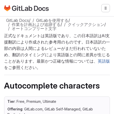
GitLabドキュメントのホームページに移動
メニ
メインコンテンツにスキップ
GitLab Docs
/
GitLabを使用する
/
作業を計画および追跡する
/
クイックアクション
/
オートコンプリート文字
正式なドキュメントは英語版であり、この日本語訳はAI支
援翻訳により作成された参考用のものです。日本語訳の一
部の内容は人間によるレビューがまだ行われていないた
め、翻訳のタイミングにより英語版との間に差異が生じる
ことがあります。最新かつ正確な情報については、
英語版
をご参照ください。
Autocomplete characters
Tier
: Free, Premium, Ultimate
Offering
: GitLab.com, GitLab Self-Managed, GitLab