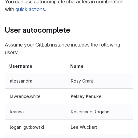
You can use autocomplete characters in combination
with
quick actions
.
User autocomplete
Assume your GitLab instance includes the following
users:
Username
Name
alessandra
Rosy Grant
lawrence.white
Kelsey Kerluke
leanna
Rosemarie Rogahn
logan_gutkowski
Lee Wuckert