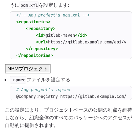
うに
を設定します:
pom.xml
<!-- Any project's pom.xml -->
<repositories>
<repository>
<id>
gitlab-maven
</id>
<url>
https://gitlab.example.com/api/v4/gr
</repository>
</repositories>
NPMプロジェクト
ファイルを設定する:
.npmrc
# Any project's .npmrc
@company:registry
=
https://gitlab.example.com/api/
この設定により、プロジェクトベースの公開の利点を維持
しながら、組織全体のすべてのパッケージへのアクセスが
自動的に提供されます。