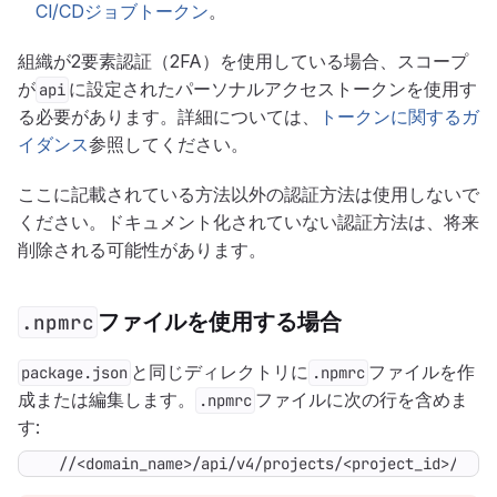
CI/CDジョブトークン
。
組織が2要素認証（2FA）を使用している場合、スコープ
が
に設定されたパーソナルアクセストークンを使用す
api
る必要があります。詳細については、
トークンに関するガ
イダンス
参照してください。
ここに記載されている方法以外の認証方法は使用しないで
ください。ドキュメント化されていない認証方法は、将来
削除される可能性があります。
ファイルを使用する場合
.npmrc
と同じディレクトリに
ファイルを作
package.json
.npmrc
成または編集します。
ファイルに次の行を含めま
.npmrc
す:
  //<domain_name>/api/v4/projects/<project_id>/pack