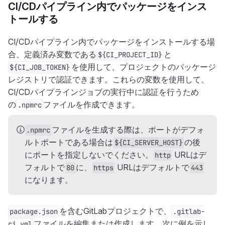
CI/CDパイプライン内でパッケージをインス
トールする
CI/CDパイプライン内でパッケージをインストールする場
合、定義済み変数である
と
${CI_PROJECT_ID}
を使用して、プロジェクトのパッケージ
${CI_JOB_TOKEN}
レジストリで認証できます。これらの変数を使用して、
CI/CDパイプラインジョブの実行中に認証を行うため
の
ファイルを作成できます。
.npmrc
ファイルを生成する際は、ポートがデフォ
.npmrc
ルトポートである場合は
の後
${CI_SERVER_HOST}
にポートを指定しないでください。
URLはデ
http
フォルトで
に、
URLはデフォルトで
80
https
443
になります。
を含むGitLabプロジェクトで、
package.json
.gitlab-
ファイルを編集または作成します。次に例を示し
ci.yml