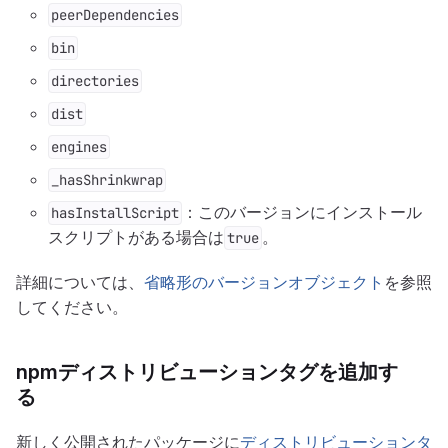
peerDependencies
bin
directories
dist
engines
_hasShrinkwrap
：このバージョンにインストール
hasInstallScript
スクリプトがある場合は
。
true
詳細については、
省略形のバージョンオブジェクト
を参照
してください。
npmディストリビューションタグを追加す
る
新しく公開されたパッケージに
ディストリビューションタ