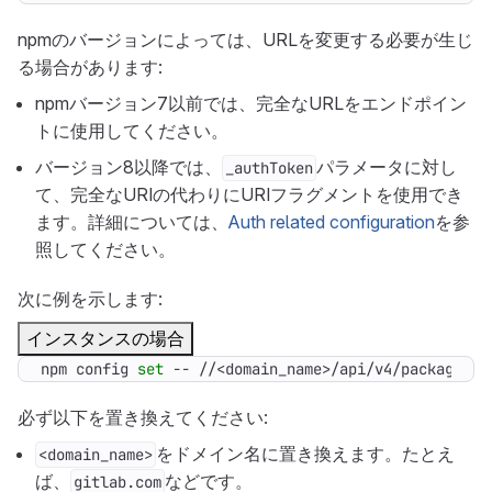
npmのバージョンによっては、URLを変更する必要が生じ
る場合があります:
npmバージョン7以前では、完全なURLをエンドポイン
トに使用してください。
バージョン8以降では、
パラメータに対し
_authToken
て、完全なURIの代わりにURIフラグメントを使用でき
ます。詳細については、
Auth related configuration
を参
照してください。
次に例を示します:
インスタンスの場合
npm config 
set
 -- //<domain_name>/api/v4/packages/n
必ず以下を置き換えてください:
をドメイン名に置き換えます。たとえ
<domain_name>
ば、
などです。
gitlab.com