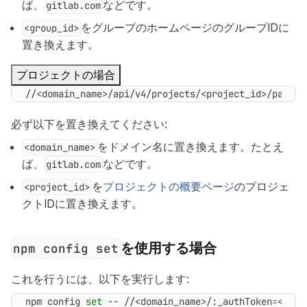
ば、
などです。
gitlab.com
をグループのホームページのグループIDに
<group_id>
置き換えます。
プロジェクトの場合
//<domain_name>/api/v4/projects/<project_id>/packag
必ず以下を置き換えてください:
をドメイン名に置き換えます。たとえ
<domain_name>
ば、
などです。
gitlab.com
を
プロジェクトの概要ページ
のプロジェ
<project_id>
クトIDに置き換えます。
を使用する場合
npm config set
これを行うには、以下を実行します:
npm config 
set
 -- //<domain_name>/:_authToken
=
<toke