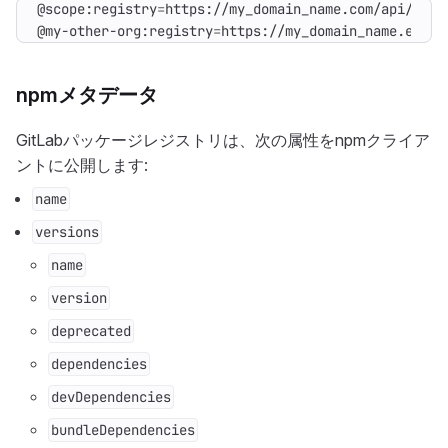
@scope:registry
=
@my-other-org:registry
=
https://my_domain_name.examp
npmメタデータ
GitLabパッケージレジストリは、次の属性をnpmクライア
ントに公開します:
name
versions
name
version
deprecated
dependencies
devDependencies
bundleDependencies