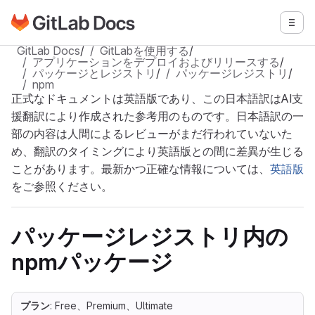
GitLabドキュメントのホームページに移動
メニ
メインコンテンツにスキップ
GitLab Docs
/
GitLabを使用する
/
アプリケーションをデプロイおよびリリースする
/
パッケージとレジストリ
/
パッケージレジストリ
/
npm
正式なドキュメントは英語版であり、この日本語訳はAI支
援翻訳により作成された参考用のものです。日本語訳の一
部の内容は人間によるレビューがまだ行われていないた
め、翻訳のタイミングにより英語版との間に差異が生じる
ことがあります。最新かつ正確な情報については、
英語版
をご参照ください。
パッケージレジストリ内の
npmパッケージ
プラン
: Free、Premium、Ultimate