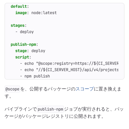
default
:
image
:
node:latest
stages
:
- 
deploy
publish-npm
:
stage
:
deploy
script
:
- 
echo "@scope:registry=https://${CI_SERVER_HOS
- 
echo "//${CI_SERVER_HOST}/api/v4/projects/${C
- 
npm publish
を、公開するパッケージの
スコープ
に置き換えま
@scope
す。
パイプラインで
ジョブが実行されると、パッ
publish-npm
ケージがパッケージレジストリに公開されます。