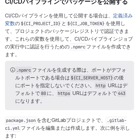
CI/CDパイプラインでパッケージを公開する
CI/CDパイプラインを使用して公開する場合は、
定義済み
変数
の
と
を使用し
${CI_PROJECT_ID}
${CI_JOB_TOKEN}
て、プロジェクトのパッケージレジストリで認証できま
す。これらの変数を使用して、CI/CDパイプラインジョブ
の実行中に認証を行うための
ファイルを作成でき
.npmrc
ます。
ファイルを生成する際は、ポートがデフォ
.npmrc
ルトポートである場合は
の後
${CI_SERVER_HOST}
にポートを指定しないでください。
URLはデ
http
フォルトで
に、
URLはデフォルトで
80
https
443
になります。
を含むGitLabプロジェクトで、
package.json
.gitlab-
ファイルを編集または作成します。次に例を示し
ci.yml
ます: