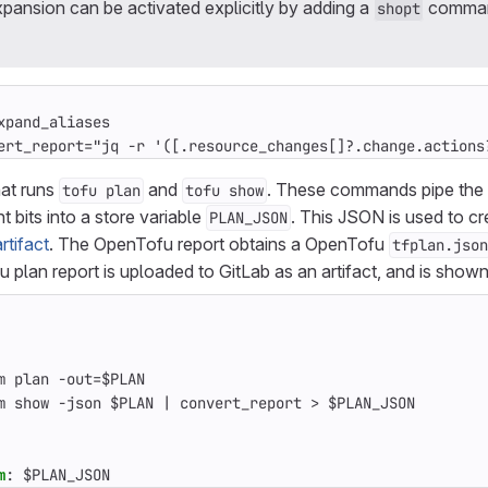
expansion can be activated explicitly by adding a
comman
shopt
xpand_aliases
ert_report="jq -r '([.resource_changes[]?.change.actions
at runs
and
. These commands pipe the 
tofu plan
tofu show
t bits into a store variable
. This JSON is used to c
PLAN_JSON
tifact
. The OpenTofu report obtains a OpenTofu
tfplan.json
 plan report is uploaded to GitLab as an artifact, and is shown
m plan -out=$PLAN
m show -json $PLAN | convert_report > $PLAN_JSON
m
:
$PLAN_JSON