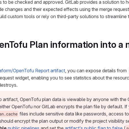
s to be checked and approved. GitLab provides a solution to h
 changes and their expected effects using the merge request
ild custom tools or rely on third-party solutions to streamline t
nTofu Plan information into a
aform/OpenTofu Report artifact
, you can expose details from
 request widget, enabling you to see statistics about the resou
destroys.
b artifact, OpenTofu plan data is viewable by anyone with the 
either OpenTofu nor GitLab encrypts the plan file by default. 
files include sensitive data like passwords, access t
an.cache
 should encrypt the plan output or modify the project visibility s
ble
public pipelines
and set the
artifact’s public flag to false
(
p