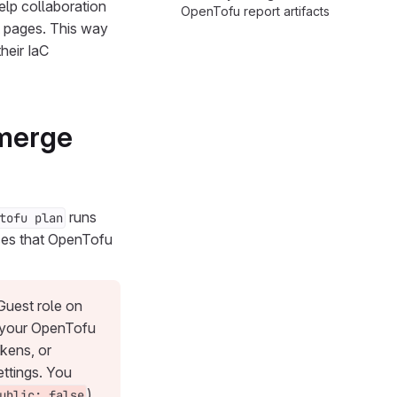
elp collaboration
OpenTofu report artifacts
 pages. This way
heir IaC
 merge
runs
tofu plan
rces that OpenTofu
Guest role on
If your OpenTofu
okens, or
ettings. You
).
ublic: false