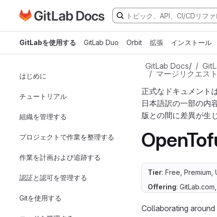
GitLabドキュメントのホームページに移動
メインコンテンツにスキップ
GitLabを使用する
GitLab Duo
Orbit
拡張
インストール
GitLab Docs
/
Gi
マージリクエストで
はじめに
正式なドキュメント
チュートリアル
日本語訳の一部の内
版との間に差異が生
組織を管理する
OpenTofu
プロジェクトで作業を整理する
作業を計画および追跡する
Tier
: Free, Premium, 
認証と認可を管理する
Offering
: GitLab.com
Gitを使用する
Collaborating around