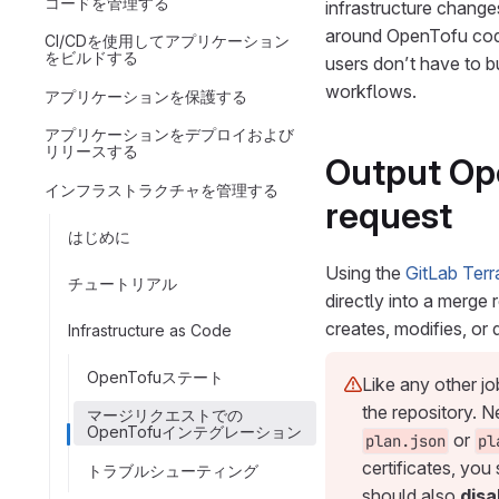
コードを管理する
infrastructure change
around OpenTofu code
CI/CDを使用してアプリケーション
をビルドする
users don’t have to bu
workflows.
アプリケーションを保護する
アプリケーションをデプロイおよび
リリースする
Output Ope
インフラストラクチャを管理する
request
はじめに
Using the
GitLab Terr
チュートリアル
directly into a merge
creates, modifies, or 
Infrastructure as Code
OpenTofuステート
Like any other jo
the repository. N
マージリクエストでの
OpenTofuインテグレーション
or
plan.json
pl
certificates, you
トラブルシューティング
should also
disa