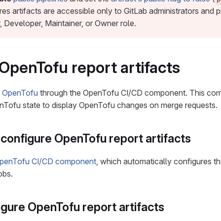
res artifacts are accessible only to GitLab administrators and
, Developer, Maintainer, or Owner role.
OpenTofu report artifacts
th OpenTofu
through the OpenTofu CI/CD component. This co
Tofu state to display OpenTofu changes on merge requests.
configure OpenTofu report artifacts
penTofu CI/CD component
, which automatically configures t
obs.
gure OpenTofu report artifacts