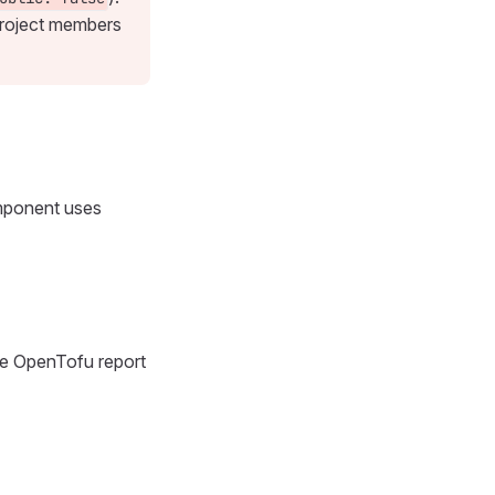
 project members
mponent uses
he OpenTofu report