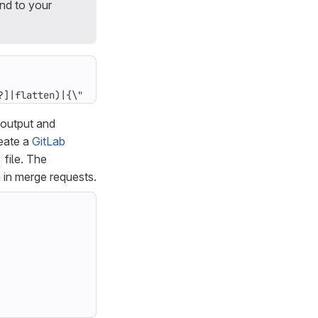
d to your
?]|flatten)|{\"create\":(map(select(.==\"create\"))|leng
output and
reate a
GitLab
file. The
 in merge requests.