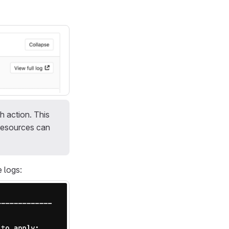
 action. This
 resources can
e logs: