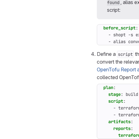
, alias 
found
script:
before_script
:
- 
shopt -s e
- 
alias conv
Define a
th
script
convert the relevan
OpenTofu Report ar
collected OpenTofu
plan
:
stage
:
build
script
:
- 
terrafor
- 
terrafor
artifacts
:
reports
:
terrafor