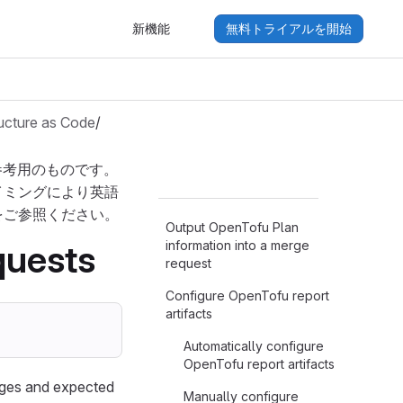
新機能
無料トライアルを開始
ructure as Code
/
参考用のものです。
イミングにより英語
をご参照ください。
Output OpenTofu Plan
information into a merge
quests
request
Configure OpenTofu report
artifacts
Automatically configure
OpenTofu report artifacts
nges and expected
Manually configure