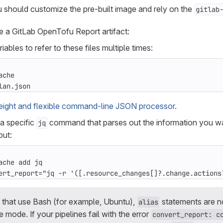
u should customize the pre-built image and rely on the
gitlab
 a GitLab OpenTofu Report artifact:
iables to refer to these files multiple times:
ache
lan.json
eight and flexible command-line JSON processor
.
 a specific
command that parses out the information you wa
jq
put:
ache add jq
ert_report="jq -r '([.resource_changes[]?.change.actions
ns that use Bash (for example, Ubuntu),
statements are n
alias
e mode. If your pipelines fail with the error
convert_report: c