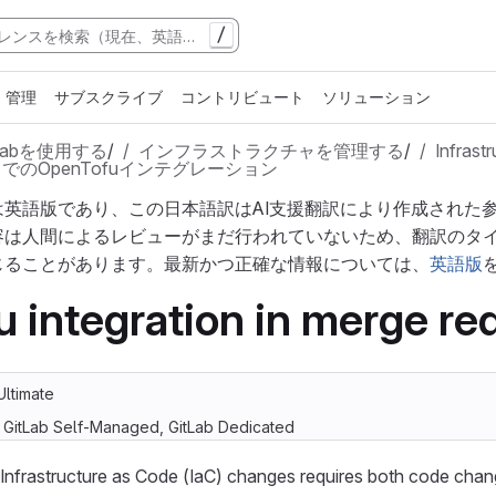
/
管理
サブスクライブ
コントリビュート
ソリューション
tLabを使用する
/
インフラストラクチャを管理する
/
Infrast
のOpenTofuインテグレーション
は英語版であり、この日本語訳はAI支援翻訳により作成された
容は人間によるレビューがまだ行われていないため、翻訳のタ
じることがあります。最新かつ正確な情報については、
英語版
 integration in merge re
Ultimate
, GitLab Self-Managed, GitLab Dedicated
 Infrastructure as Code (IaC) changes requires both code cha