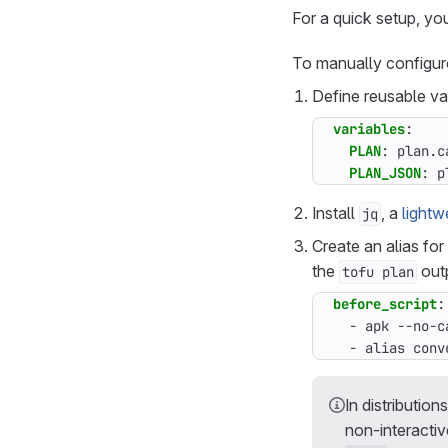
For a quick setup, yo
To manually configure
Define reusable var
variables
:
PLAN
:
plan.c
PLAN_JSON
:
p
Install
, a
lightw
jq
Create an alias for
the
out
tofu plan
before_script
:
- 
apk --no-c
- 
alias conv
In distributio
non-interactiv