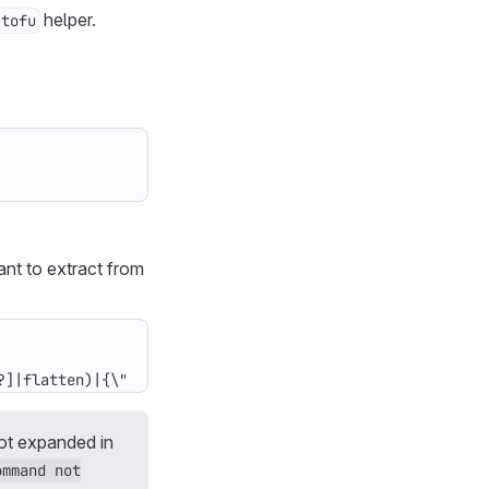
helper.
-tofu
nt to extract from
?]|flatten)|{\"create\":(map(select(.==\"create\"))|leng
ot expanded in
ommand not