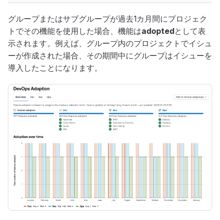
グループまたはサブグループが過去1カ月間にプロジェク
トでその機能を使用した場合、機能は
adopted
として表
示されます。例えば、グループ内のプロジェクトでイシュ
ーが作成された場合、その期間中にグループはイシューを
導入したことになります。