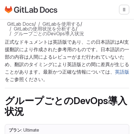
GitLabドキュメントのホームページに移動
メニ
メインコンテンツにスキップ
GitLab Docs
/
GitLabを使用する
/
GitLabの使用状況を分析する
/
グループごとのDevOps導入状況
正式なドキュメントは英語版であり、この日本語訳はAI支
援翻訳により作成された参考用のものです。日本語訳の一
部の内容は人間によるレビューがまだ行われていないた
め、翻訳のタイミングにより英語版との間に差異が生じる
ことがあります。最新かつ正確な情報については、
英語版
をご参照ください。
グループごとのDevOps導入
状況
プラン
: Ultimate