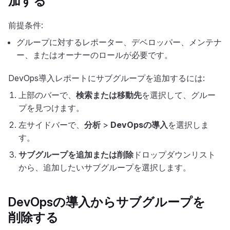
加する
前提条件:
グループに対するレポーター、デベロッパー、メンテナ
ー、またはオーナーのロールが必要です。
DevOps導入レポートにサブグループを追加するには:
上部のバーで、
検索または移動先
を選択して、グルー
プを見つけます。
左サイドバーで、
分析
>
DevOpsの導入
を選択しま
す。
サブグループを追加または削除
ドロップダウンリスト
から、追加したいサブグループを選択します。
DevOpsの導入からサブグループを
削除する