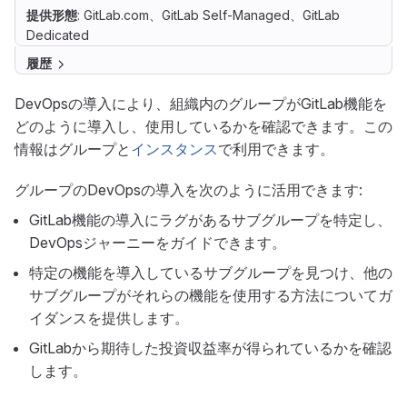
提供形態
: GitLab.com、GitLab Self-Managed、GitLab
Dedicated
履歴
DevOpsの導入により、組織内のグループがGitLab機能を
どのように導入し、使用しているかを確認できます。この
情報はグループと
インスタンス
で利用できます。
グループのDevOpsの導入を次のように活用できます:
GitLab機能の導入にラグがあるサブグループを特定し、
DevOpsジャーニーをガイドできます。
特定の機能を導入しているサブグループを見つけ、他の
サブグループがそれらの機能を使用する方法についてガ
イダンスを提供します。
GitLabから期待した投資収益率が得られているかを確認
します。