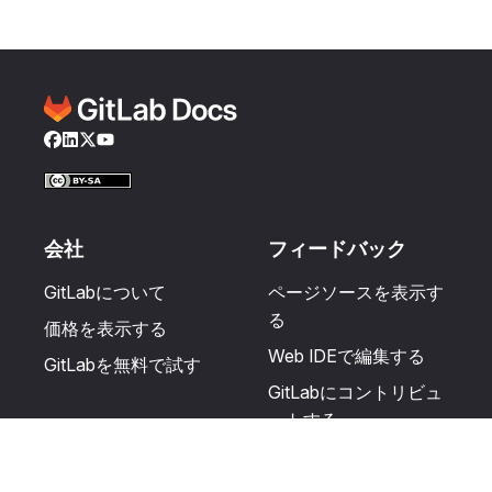
Facebook
LinkedIn
Twitter
YouTube
会社
フィードバック
GitLabについて
ページソースを表示す
る
価格を表示する
Web IDEで編集する
GitLabを無料で試す
GitLabにコントリビュ
ートする
更新を提案する