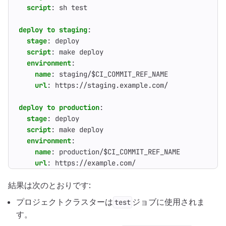
script
:
sh test
deploy to staging
:
stage
:
deploy
script
:
make deploy
environment
:
name
:
staging/$CI_COMMIT_REF_NAME
url
:
https://staging.example.com/
deploy to production
:
stage
:
deploy
script
:
make deploy
environment
:
name
:
production/$CI_COMMIT_REF_NAME
url
:
https://example.com/
結果は次のとおりです:
プロジェクトクラスターは
ジョブに使用されま
test
す。