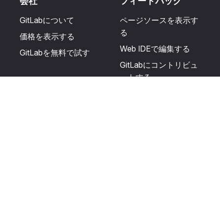
会社
フィードバック
GitLabについて
ページソースを表示す
る
価格を表示する
Web IDEで編集する
GitLabを無料で試す
GitLabにコントリビュ
ートする
更新を提案する
ヘルプとコミュニテ
リソース
ィ
利用規約
認定を受ける
プライバシーに関する
サポートを受ける
声明
GitLabフォーラムに投
生成AIの使用
稿する
ユーザーライセンスの