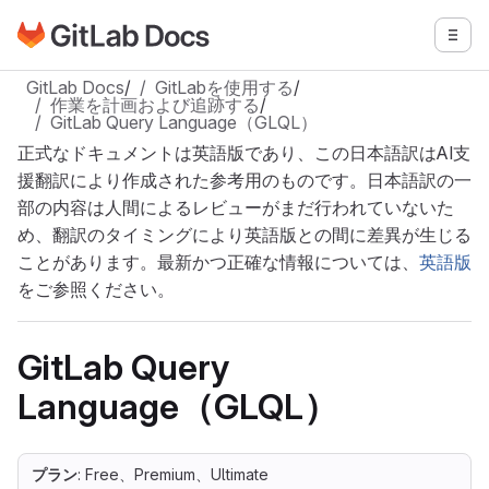
GitLabドキュメントのホームページに移動
メニ
メインコンテンツにスキップ
GitLab Docs
/
GitLabを使用する
/
作業を計画および追跡する
/
GitLab Query Language（GLQL）
正式なドキュメントは英語版であり、この日本語訳はAI支
援翻訳により作成された参考用のものです。日本語訳の一
部の内容は人間によるレビューがまだ行われていないた
め、翻訳のタイミングにより英語版との間に差異が生じる
ことがあります。最新かつ正確な情報については、
英語版
をご参照ください。
GitLab Query
Language（GLQL）
プラン
: Free、Premium、Ultimate