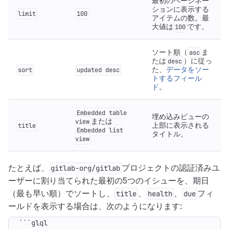
最初のページネー
ションに表示する
limit
100
アイテムの数。最
大値は
です。
100
ソート順（
ま
asc
たは
）に従っ
desc
た、
データをソー
sort
updated desc
トするフィール
ド
。
Embedded table
埋め込みビューの
または
view
上部に表示される
title
Embedded list
タイトル。
view
たとえば、
プロジェクトの認証済みユ
gitlab-org/gitlab
ーザーに割り当てられた最初の5つのイシューを、期日
（最も早い順）でソートし、
、
、
フィ
title
health
due
ールドを表示する場合は、次のようになります:
```glql