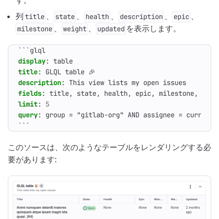
す。
列
、
、
、
、
、
title
state
health
description
epic
、
、
を表示します。
milestone
weight
updated
```glql
display
:
table
title
:
GLQL table 🎉
description
:
This view lists my open issues
fields
:
title, state, health, epic, milestone, weig
limit
:
5
query
:
group = "gitlab-org" AND assignee = currentU
```
このソースは、次のようなテーブルをレンダリングする必
要があります: