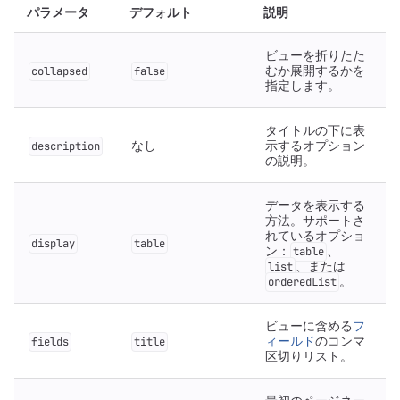
パラメータ
デフォルト
説明
ビューを折りたた
むか展開するかを
collapsed
false
指定します。
タイトルの下に表
なし
示するオプション
description
の説明。
データを表示する
方法。サポートさ
れているオプショ
display
table
ン：
、
table
、または
list
。
orderedList
ビューに含める
フ
ィールド
のコンマ
fields
title
区切りリスト。