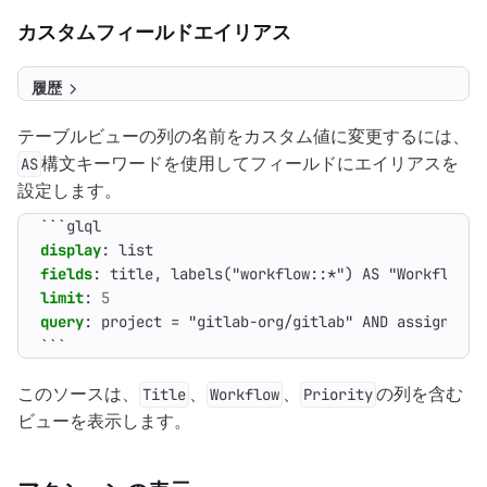
カスタムフィールドエイリアス
履歴
テーブルビューの列の名前をカスタム値に変更するには、
構文キーワードを使用してフィールドにエイリアスを
AS
設定します。
```glql
display
:
list
fields
:
title, labels("workflow::*") AS "Workflow",
limit
:
5
query
:
project = "gitlab-org/gitlab" AND assignee =
```
このソースは、
、
、
の列を含む
Title
Workflow
Priority
ビューを表示します。