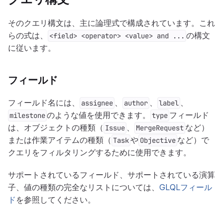
そのクエリ構文は、主に論理式で構成されています。これ
らの式は、
の構文
<field> <operator> <value> and ...
に従います。
フィールド
フィールド名には、
、
、
、
assignee
author
label
のような値を使用できます。
フィールド
milestone
type
は、オブジェクトの種類（
、
など）
Issue
MergeRequest
または作業アイテムの種類（
や
など）で
Task
Objective
クエリをフィルタリングするために使用できます。
サポートされているフィールド、サポートされている演算
子、値の種類の完全なリストについては、
GLQLフィール
ド
を参照してください。