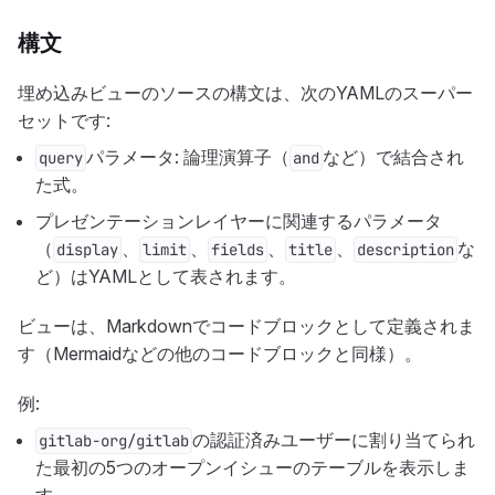
構文
埋め込みビューのソースの構文は、次のYAMLのスーパー
セットです:
パラメータ: 論理演算子（
など）で結合され
query
and
た式。
プレゼンテーションレイヤーに関連するパラメータ
（
、
、
、
、
な
display
limit
fields
title
description
ど）はYAMLとして表されます。
ビューは、Markdownでコードブロックとして定義されま
す（Mermaidなどの他のコードブロックと同様）。
例:
の認証済みユーザーに割り当てられ
gitlab-org/gitlab
た最初の5つのオープンイシューのテーブルを表示しま