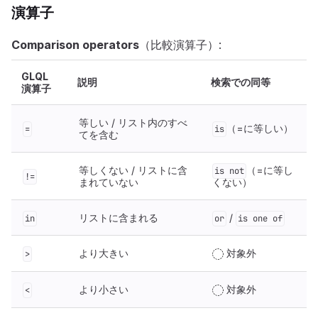
演算子
Comparison operators
（比較演算子）:
GLQL
説明
検索での同等
演算子
等しい / リスト内のすべ
（=に等しい）
=
is
てを含む
等しくない / リストに含
（=に等し
is not
!=
まれていない
くない）
リストに含まれる
/
in
or
is one of
より大きい
対象外
>
より小さい
対象外
<