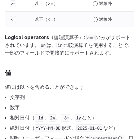
以上（>=）
対象外
>=
以下（<=）
対象外
<=
Logical operators
（論理演算子）:
のみがサポート
and
されています。
は、
比較演算子を使用することで、
or
in
一部のフィールドで間接的にサポートされます。
値
値には以下を含めることができます:
文字列
数字
相対日付（
、
、
、
など）
-1d
2w
-6m
1y
絶対日付（
形式、
など）
YYYY-MM-DD
2025-01-01
関数（ユーザーフィールドの場合は
、日
currentUser()