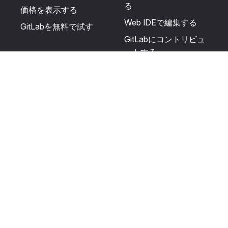
る
価格を表示する
Web IDEで編集する
GitLabを無料で試す
GitLabにコントリビュ
ートする
更新を提案する
ヘルプとコミュニテ
リソース
ィ
利用規約
認定を受ける
プライバシーに関する
サポートを受ける
声明
GitLabフォーラムに投
生成AIの使用
稿する
ユーザーライセンスの
利用規定
Cookie Preferences