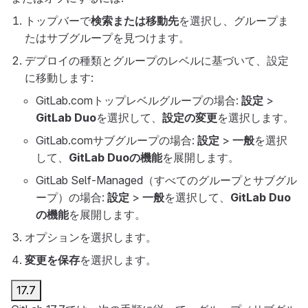
トップバーで
検索または移動先
を選択し、グループま
たはサブグループを見つけます。
デプロイの種類とグループのレベルに基づいて、設定
に移動します:
GitLab.comトップレベルグループの場合:
設定
>
GitLab Duo
を選択して、
設定の変更
を選択します。
GitLab.comサブグループの場合:
設定
>
一般
を選択
して、
GitLab Duoの機能
を展開します。
GitLab Self-Managed（すべてのグループとサブグル
ープ）の場合:
設定
>
一般
を選択して、
GitLab Duo
の機能
を展開します。
オプションを選択します。
変更を保存
を選択します。
17.7