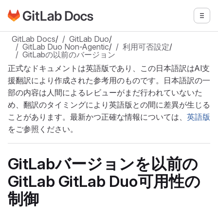
GitLabドキュメントのホームページに移動
メニ
メインコンテンツにスキップ
GitLab Docs
/
GitLab Duo
/
GitLab Duo Non-Agentic
/
利用可否設定
/
GitLabの以前のバージョン
正式なドキュメントは英語版であり、この日本語訳はAI支
援翻訳により作成された参考用のものです。日本語訳の一
部の内容は人間によるレビューがまだ行われていないた
め、翻訳のタイミングにより英語版との間に差異が生じる
ことがあります。最新かつ正確な情報については、
英語版
をご参照ください。
GitLabバージョンを以前の
GitLab GitLab Duo可用性の
制御