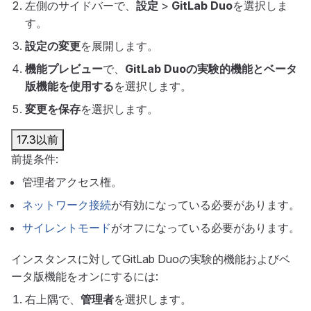
左側のサイドバーで、
設定
>
GitLab Duo
を選択しま
す。
設定の変更
を展開します。
機能プレビュー
で、
GitLab Duoの実験的機能とベータ
版機能を使用する
を選択します。
変更を保存
を選択します。
17.3以前
前提条件:
管理者アクセス権。
ネットワーク接続
が有効になっている必要があります。
サイレントモード
がオフになっている必要があります。
インスタンスに対してGitLab Duoの実験的機能およびベ
ータ版機能をオンにするには:
右上隅で、
管理者
を選択します。