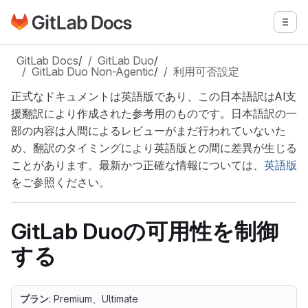
GitLabドキュメントのホームページに移動
メニ
メインコンテンツにスキップ
GitLab Docs
/
GitLab Duo
/
GitLab Duo Non-Agentic
/
利用可否設定
正式なドキュメントは英語版であり、この日本語訳はAI支
援翻訳により作成された参考用のものです。日本語訳の一
部の内容は人間によるレビューがまだ行われていないた
め、翻訳のタイミングにより英語版との間に差異が生じる
ことがあります。最新かつ正確な情報については、
英語版
をご参照ください。
GitLab Duoの可用性を制御
する
プラン
: Premium、Ultimate