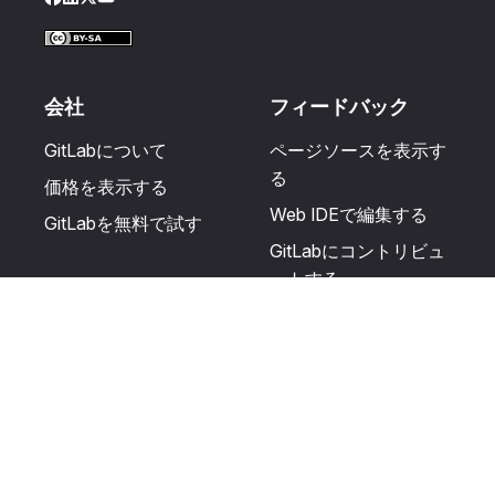
Facebook
LinkedIn
Twitter
YouTube
会社
フィードバック
GitLabについて
ページソースを表示す
る
価格を表示する
Web IDEで編集する
GitLabを無料で試す
GitLabにコントリビュ
ートする
更新を提案する
ヘルプとコミュニテ
リソース
ィ
利用規約
認定を受ける
プライバシーに関する