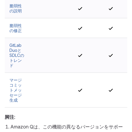
脆弱性
いいえ
いいえ
の説明
脆弱性
いいえ
いいえ
の修正
GitLab
Duoと
SDLCの
いいえ
いいえ
トレン
ド
マージ
コミッ
トメッ
いいえ
いいえ
セージ
生成
脚注
:
Amazon Qは、この機能の異なるバージョンをサポー