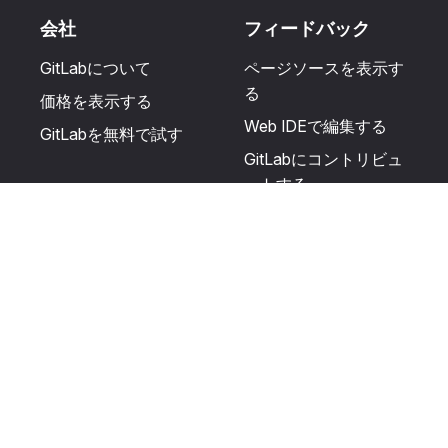
会社
フィードバック
GitLabについて
ページソースを表示す
る
価格を表示する
Web IDEで編集する
GitLabを無料で試す
GitLabにコントリビュ
ートする
更新を提案する
ヘルプとコミュニテ
リソース
ィ
利用規約
認定を受ける
プライバシーに関する
サポートを受ける
声明
GitLabフォーラムに投
生成AIの使用