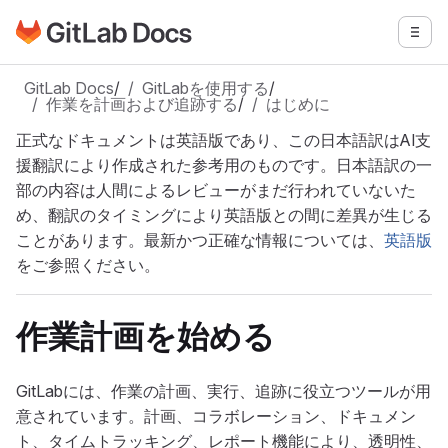
GitLabドキュメントのホームページに移動
メニ
メインコンテンツにスキップ
GitLab Docs
/
GitLabを使用する
/
作業を計画および追跡する
/
はじめに
正式なドキュメントは英語版であり、この日本語訳はAI支
援翻訳により作成された参考用のものです。日本語訳の一
部の内容は人間によるレビューがまだ行われていないた
め、翻訳のタイミングにより英語版との間に差異が生じる
ことがあります。最新かつ正確な情報については、
英語版
をご参照ください。
作業計画を始める
GitLabには、作業の計画、実行、追跡に役立つツールが用
意されています。計画、コラボレーション、ドキュメン
ト、タイムトラッキング、レポート機能により、透明性、