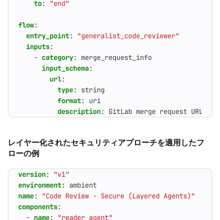
to
:
"end"
flow
:
entry_point
:
"generalist_code_reviewer"
inputs
:
- 
category
:
merge_request_info
input_schema
:
url
:
type
:
string
format
:
uri
description
:
GitLab merge request URL
レイヤー化されたセキュリティアプローチを適用したフ
ローの例
version
:
"v1"
environment
:
ambient
name
:
"Code Review - Secure (Layered Agents)"
components
:
- 
name
:
"reader_agent"