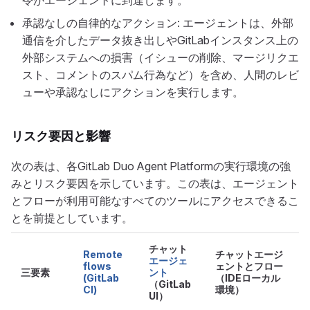
令がエージェントに到達します。
承認なしの自律的なアクション: エージェントは、外部
通信を介したデータ抜き出しやGitLabインスタンス上の
外部システムへの損害（イシューの削除、マージリクエ
スト、コメントのスパム行為など）を含め、人間のレビ
ューや承認なしにアクションを実行します。
リスク要因と影響
次の表は、各GitLab Duo Agent Platformの実行環境の強
みとリスク要因を示しています。この表は、エージェント
とフローが利用可能なすべてのツールにアクセスできるこ
とを前提としています。
チャット
Remote
チャットエージ
エージェ
flows
ェントとフロー
三要素
ント
(GitLab
（IDEローカル
（GitLab
CI)
環境）
UI）