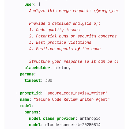
user
:
|
        Structure your response so it can be conver
placeholder
:
history
params
:
timeout
:
300
- 
prompt_id
:
"secure_code_review_writer"
name
:
"Secure Code Review Writer Agent"
model
:
params
:
model_class_provider
:
anthropic
model
:
claude-sonnet-4-20250514