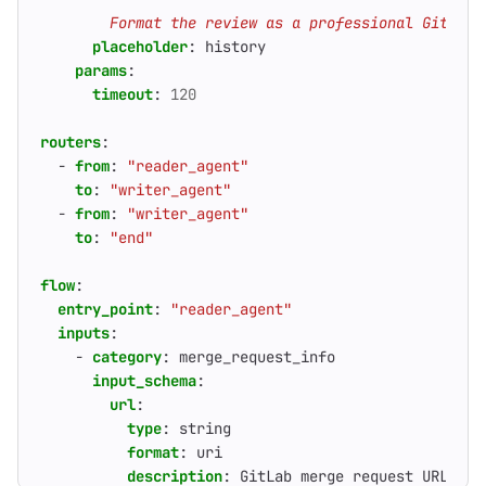
        Format the review as a professional GitLab 
placeholder
:
history
params
:
timeout
:
120
routers
:
- 
from
:
"reader_agent"
to
:
"writer_agent"
- 
from
:
"writer_agent"
to
:
"end"
flow
:
entry_point
:
"reader_agent"
inputs
:
- 
category
:
merge_request_info
input_schema
:
url
:
type
:
string
format
:
uri
description
:
GitLab merge request URL