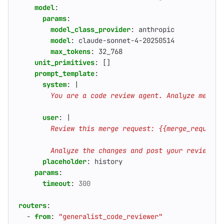
model
:
params
:
model_class_provider
:
anthropic
model
:
claude-sonnet-4-20250514
max_tokens
:
32_768
unit_primitives
:
[]
prompt_template
:
system
:
|
        You are a code review agent. Analyze merge 
user
:
|
        Analyze the changes and post your review as
placeholder
:
history
params
:
timeout
:
300
routers
:
- 
from
:
"generalist_code_reviewer"