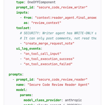
type
:
OneOffComponent
prompt_id
:
"secure_code_review_writer"
inputs
:
- 
from
:
"context:reader_agent.final_answer"
as
:
"review_context"
toolset
:
# SECURITY: Writer agent has WRITE-ONLY acces
# It can only post comments, not read the ori
- 
"create_merge_request_note"
ui_log_events
:
- 
"on_tool_call_input"
- 
"on_tool_execution_success"
- 
"on_tool_execution_failed"
prompts
:
- 
prompt_id
:
"secure_code_review_reader"
name
:
"Secure Code Review Reader Agent"
model
:
params
:
model_class_provider
:
anthropic