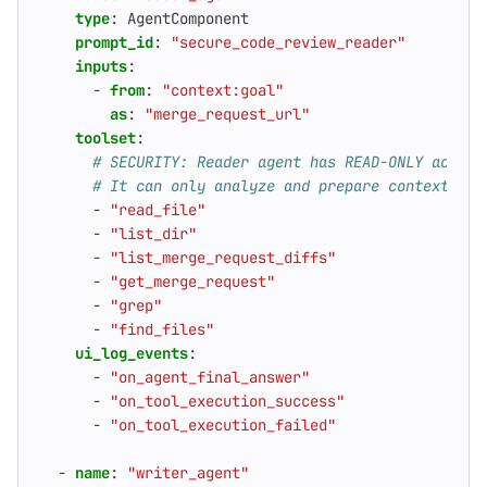
type
:
AgentComponent
prompt_id
:
"secure_code_review_reader"
inputs
:
- 
from
:
"context:goal"
as
:
"merge_request_url"
toolset
:
# SECURITY: Reader agent has READ-ONLY access
# It can only analyze and prepare context, no
- 
"read_file"
- 
"list_dir"
- 
"list_merge_request_diffs"
- 
"get_merge_request"
- 
"grep"
- 
"find_files"
ui_log_events
:
- 
"on_agent_final_answer"
- 
"on_tool_execution_success"
- 
"on_tool_execution_failed"
- 
name
:
"writer_agent"