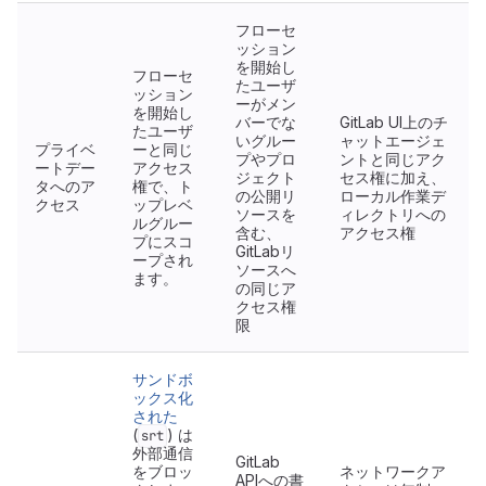
フローセ
ッション
を開始し
フローセ
たユーザ
ッション
ーがメン
を開始し
バーでな
GitLab UI上のチ
たユーザ
いグルー
ャットエージェ
プライベ
ーと同じ
プやプロ
ントと同じアク
ートデー
アクセス
ジェクト
セス権に加え、
タへのア
権で、ト
の公開リ
ローカル作業デ
クセス
ップレベ
ソースを
ィレクトリへの
ルグルー
含む、
アクセス権
プにスコ
GitLabリ
ープされ
ソースへ
ます。
の同じア
クセス権
限
サンドボ
ックス化
された
(
) は
srt
外部通信
GitLab
をブロッ
ネットワークア
APIへの書