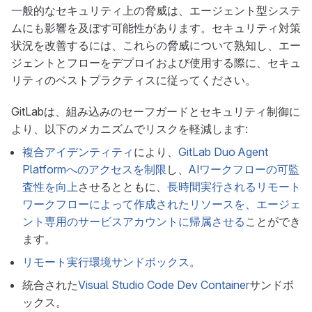
一般的なセキュリティ上の脅威は、エージェント型システ
ムにも影響を及ぼす可能性があります。セキュリティ対策
状況を改善するには、これらの脅威について熟知し、エー
ジェントとフローをデプロイおよび使用する際に、セキュ
リティのベストプラクティスに従ってください。
GitLabは、組み込みのセーフガードとセキュリティ制御に
より、以下のメカニズムでリスクを軽減します:
複合アイデンティティ
により、
GitLab Duo Agent
Platformへのアクセスを制限
し、
AIワークフローの可監
査性を向上
させるとともに、
長時間実行されるリモート
ワークフローによって作成されたリソースを、エージェ
ント専用のサービスアカウントに帰属させる
ことができ
ます。
リモート実行環境サンドボックス
。
統合された
Visual Studio Code Dev Container
サンドボ
ックス。