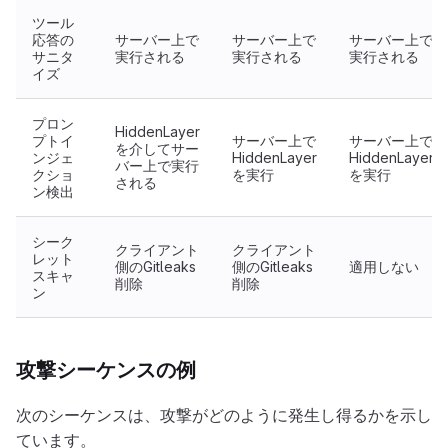
ツール
応答の
サーバー上で
サーバー上で
サーバー上で
サニタ
実行される
実行される
実行される
イズ
プロン
HiddenLayer
プトイ
サーバー上で
サーバー上で
を介してサー
ンジェ
HiddenLayer
HiddenLayer
バー上で実行
クショ
を実行
を実行
される
ン検出
シーク
クライアント
クライアント
レット
側のGitleaks
側のGitleaks
適用しない
スキャ
削除
削除
ン
攻撃シーケンスの例
次のシーケンスは、攻撃がどのように発生し得るかを示し
ています。