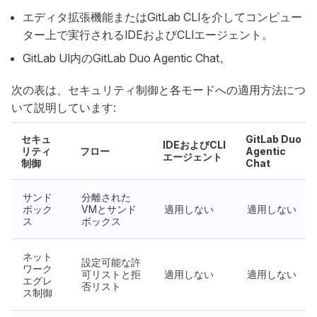
エディタ拡張機能またはGitLab CLIを介してコンピュー
ター上で実行されるIDEおよびCLIエージェント。
GitLab UI内のGitLab Duo Agentic Chat。
次の表は、セキュリティ制御と各モードへの適用方法につ
いて説明しています:
セキュ
GitLab Duo
IDEおよびCLI
リティ
フロー
Agentic
エージェント
制御
Chat
サンド
分離された
ボック
VMとサンド
適用しない
適用しない
ス
ボックス
ネット
設定可能な許
ワーク
可リストと拒
適用しない
適用しない
エグレ
否リスト
ス制御