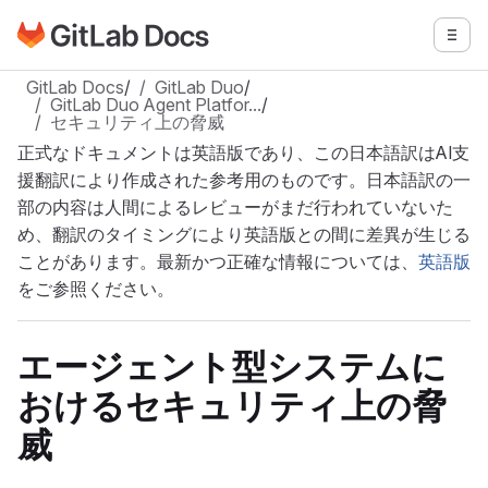
GitLabドキュメントのホームページに移動
メニ
メインコンテンツにスキップ
GitLab Docs
/
GitLab Duo
/
GitLab Duo Agent Platfor…
/
セキュリティ上の脅威
正式なドキュメントは英語版であり、この日本語訳はAI支
援翻訳により作成された参考用のものです。日本語訳の一
部の内容は人間によるレビューがまだ行われていないた
め、翻訳のタイミングにより英語版との間に差異が生じる
ことがあります。最新かつ正確な情報については、
英語版
をご参照ください。
エージェント型システムに
おけるセキュリティ上の脅
威