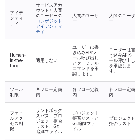
サービスアカ
ウントと人間
アイデ
のユーザーの
人間のユーザ
人間のユーザ
ンティ
コンポジット
ー
ー
ティ
アイデンティ
ティ
ユーザーは書
ユーザーは書
き込みAPIツ
Human-
き込みAPIツ
ール呼び出し
in-the-
適用しない
ール呼び出し
とターミナル
loop
を承認しま
コマンドを承
す。
認します。
ツール
各フロー定義
各フロー定義
各フロー定義
制限
内
内
内
サンドボック
ファイ
プロジェクト
スパス、プロ
ルアク
拒否リストと
プロジェクト
ジェクト拒否
セス制
Git追跡ファ
拒否リスト
リスト、Git
限
イル
追跡ファイル