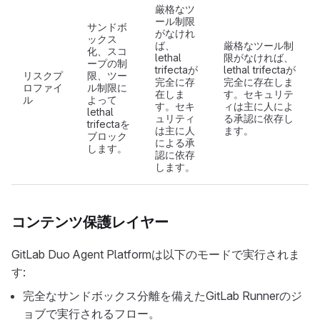
厳格なツ
ール制限
サンドボ
がなけれ
ックス
ば、
厳格なツール制
化、スコ
lethal
限がなければ、
ープの制
trifectaが
lethal trifectaが
リスクプ
限、ツー
完全に存
完全に存在しま
ロファイ
ル制限に
在しま
す。セキュリテ
ル
よって
す。セキ
ィは主に人によ
lethal
ュリティ
る承認に依存し
trifectaを
は主に人
ます。
ブロック
による承
します。
認に依存
します。
コンテンツ保護レイヤー
GitLab Duo Agent Platformは以下のモードで実行されま
す:
完全なサンドボックス分離を備えたGitLab Runnerのジ
ョブで実行されるフロー。