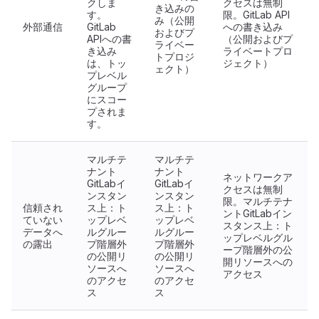
クしま
クセスは無制
き込みの
す。
限。GitLab API
み（公開
外部通信
GitLab
への書き込み
およびプ
APIへの書
（公開およびプ
ライベー
き込み
ライベートプロ
トプロジ
は、トッ
ジェクト）
ェクト）
プレベル
グループ
にスコー
プされま
す。
マルチテ
マルチテ
ナント
ナント
ネットワークア
GitLabイ
GitLabイ
クセスは無制
ンスタン
ンスタン
限。マルチテナ
信頼され
ス上：ト
ス上：ト
ントGitLabイン
ていない
ップレベ
ップレベ
スタンス上：ト
データへ
ルグルー
ルグルー
ップレベルグル
の露出
プ階層外
プ階層外
ープ階層外の公
の公開リ
の公開リ
開リソースへの
ソースへ
ソースへ
アクセス
のアクセ
のアクセ
ス
ス