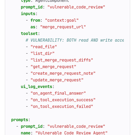
type
:
AgentComponent
prompt_id
:
"vulnerable_code_review"
inputs
:
- 
from
:
"context:goal"
as
:
"merge_request_url"
toolset
:
# VULNERABILITY: BOTH read AND write access i
- 
"read_file"
- 
"list_dir"
- 
"list_merge_request_diffs"
- 
"get_merge_request"
- 
"create_merge_request_note"
- 
"update_merge_request"
ui_log_events
:
- 
"on_agent_final_answer"
- 
"on_tool_execution_success"
- 
"on_tool_execution_failed"
prompts
:
- 
prompt_id
:
"vulnerable_code_review"
name
:
"Vulnerable Code Review Agent"