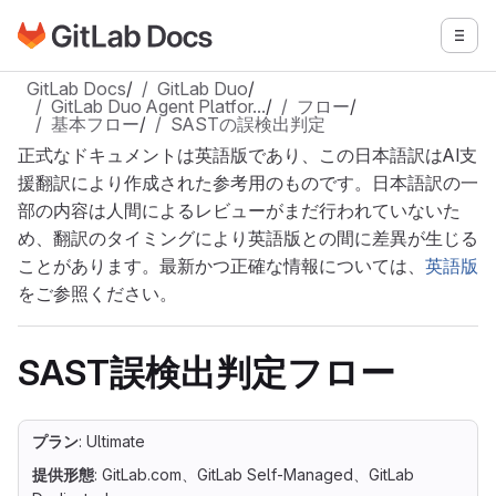
GitLabドキュメントのホームページに移動
メニ
メインコンテンツにスキップ
GitLab Docs
/
GitLab Duo
/
GitLab Duo Agent Platfor…
/
フロー
/
基本フロー
/
SASTの誤検出判定
正式なドキュメントは英語版であり、この日本語訳はAI支
援翻訳により作成された参考用のものです。日本語訳の一
部の内容は人間によるレビューがまだ行われていないた
め、翻訳のタイミングにより英語版との間に差異が生じる
ことがあります。最新かつ正確な情報については、
英語版
をご参照ください。
SAST誤検出判定フロー
プラン
: Ultimate
提供形態
: GitLab.com、GitLab Self-Managed、GitLab