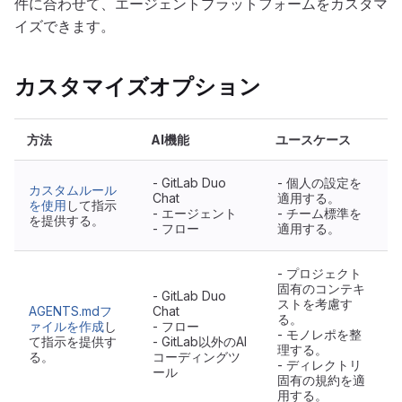
件に合わせて、エージェントプラットフォームをカスタマ
イズできます。
カスタマイズオプション
方法
AI機能
ユースケース
- GitLab Duo
- 個人の設定を
カスタムルール
Chat
適用する。
を使用
して指示
- エージェント
- チーム標準を
を提供する。
- フロー
適用する。
- プロジェクト
固有のコンテキ
- GitLab Duo
ストを考慮す
AGENTS.mdフ
Chat
る。
ァイルを作成
し
- フロー
- モノレポを整
て指示を提供す
- GitLab以外のAI
理する。
る。
コーディングツ
- ディレクトリ
ール
固有の規約を適
用する。