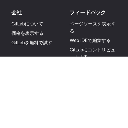
会社
フィードバック
GitLabについて
ページソースを表示す
る
価格を表示する
Web IDEで編集する
GitLabを無料で試す
GitLabにコントリビュ
ートする
更新を提案する
ヘルプとコミュニテ
リソース
ィ
利用規約
認定を受ける
プライバシーに関する
サポートを受ける
声明
GitLabフォーラムに投
生成AIの使用