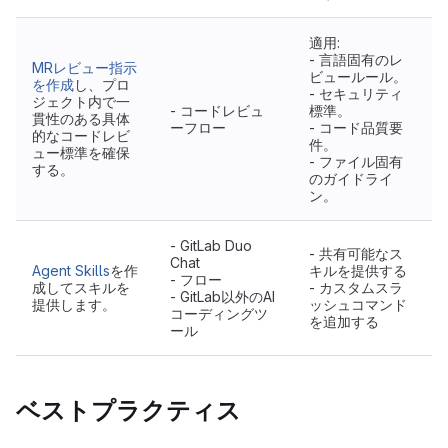
適用:
- 言語固有のレ
MRレビュー指示
ビュールール。
を作成
し、プロ
- セキュリティ
ジェクト内で一
- コードレビュ
標準。
貫性のある具体
ーフロー
- コード品質要
的なコードレビ
件。
ュー標準を確保
- ファイル固有
する。
のガイドライ
ン。
- GitLab Duo
- 共有可能なス
Chat
Agent Skills
を作
キルを提供する
- フロー
成してスキルを
- カスタムスラ
- GitLab以外のAI
提供します。
ッシュコマンド
コーディングツ
を追加する
ール
ベストプラクティス