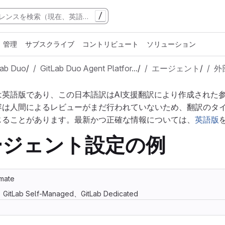
/
管理
サブスクライブ
コントリビュート
ソリューション
Lab Duo
/
GitLab Duo Agent Platfor…
/
エージェント
/
外
は英語版であり、この日本語訳はAI支援翻訳により作成された
容は人間によるレビューがまだ行われていないため、翻訳のタ
じることがあります。最新かつ正確な情報については、
英語版
ージェント設定の例
imate
m、GitLab Self-Managed、GitLab Dedicated