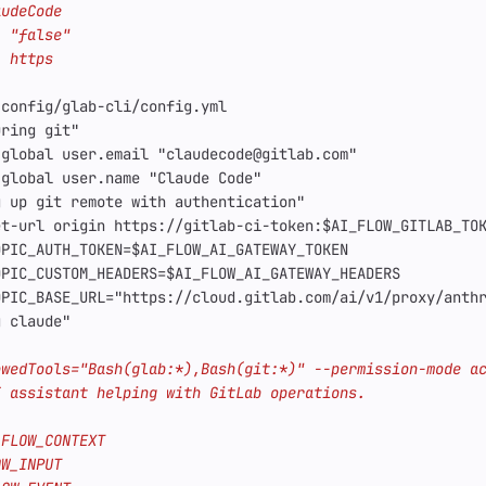
.config/glab-cli/config.yml
uring git"
-global user.email "claudecode@gitlab.com"
-global user.name "Claude Code"
g up git remote with authentication"
et-url origin https://gitlab-ci-token:$AI_FLOW_GITLAB_TO
OPIC_AUTH_TOKEN=$AI_FLOW_AI_GATEWAY_TOKEN
OPIC_CUSTOM_HEADERS=$AI_FLOW_AI_GATEWAY_HEADERS
OPIC_BASE_URL="https://cloud.gitlab.com/ai/v1/proxy/anth
g claude"