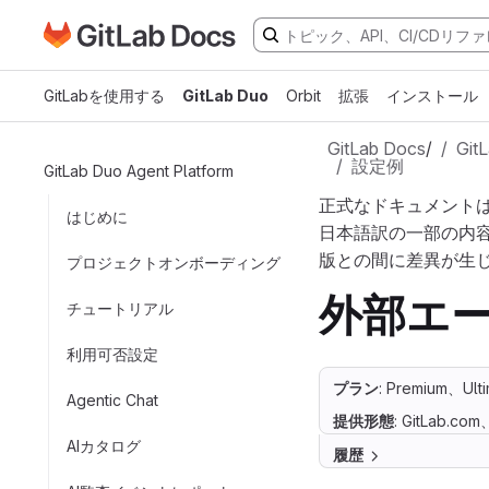
GitLabドキュメントのホームページに移動
メインコンテンツにスキップ
GitLabを使用する
GitLab Duo
Orbit
拡張
インストール
GitLab Docs
/
Git
設定例
GitLab Duo Agent Platform
正式なドキュメント
はじめに
日本語訳の一部の内
版との間に差異が生
プロジェクトオンボーディング
外部エ
チュートリアル
利用可否設定
プラン
: Premium、Ult
Agentic Chat
提供形態
: GitLab.co
AIカタログ
履歴