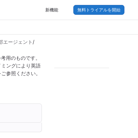
新機能
無料トライアルを開始
部エージェント
/
参考用のものです。
イミングにより英語
をご参照ください。