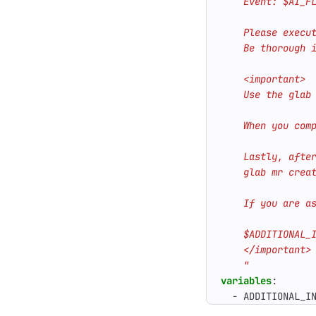
    "
variables
:
- 
ADDITIONAL_I