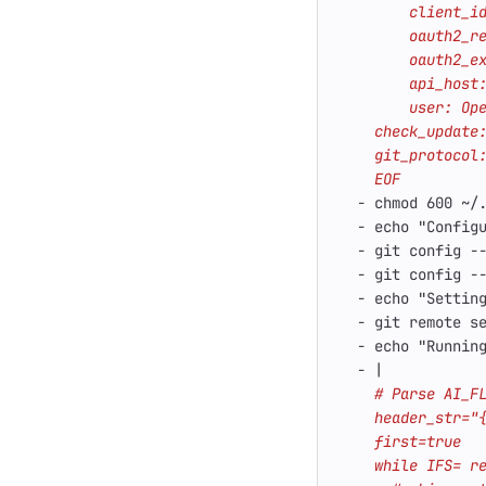
    EOF
- 
chmod 600 ~/
- 
echo "Config
- 
git config -
- 
git config -
- 
echo "Settin
- 
git remote s
- 
echo "Runnin
- 
|