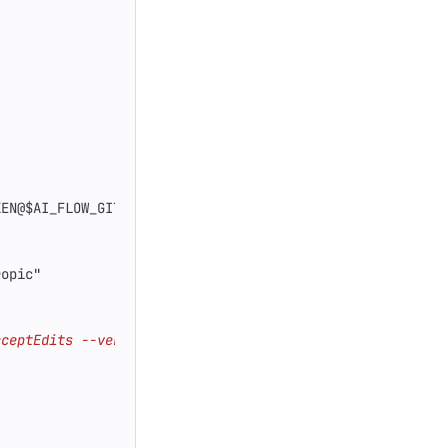
KEN@$AI_FLOW_GITLAB_HOSTNAME/$AI_FLOW_PROJECT_PATH.git
ropic"