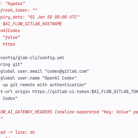
.config/glab-cli/config.yml
uring git"
-global user.email "codex@gitlab.com"
-global user.name "OpenAI Codex"
g up git remote with authentication"
et-url origin https://gitlab-ci-token:$AI_FLOW_GITLAB_TO
g Codex"