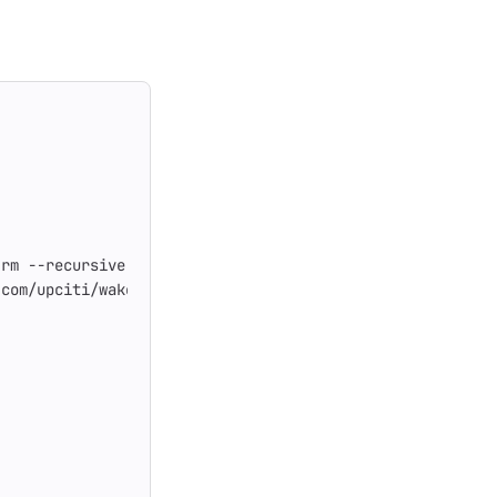
 rm --recursive --force /var/lib/apt/lists/*
.com/upciti/wakemeops/main/assets/install_repository" | 