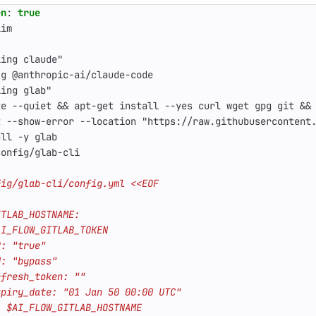
en
:
true
lim
ling claude"
-g @anthropic-ai/claude-code
ling glab"
te --quiet && apt-get install --yes curl wget gpg git &&
t --show-error --location "https://raw.githubusercontent
all -y glab
config/glab-cli