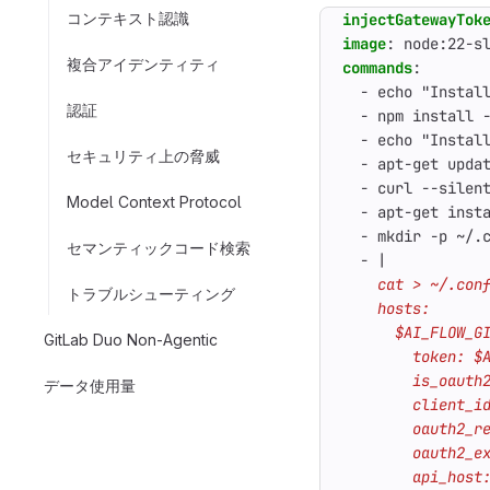
コンテキスト認識
injectGatewayTok
image
:
node:22-s
複合アイデンティティ
commands
:
- 
echo "Instal
認証
- 
npm install 
- 
echo "Instal
セキュリティ上の脅威
- 
apt-get upda
- 
curl --silen
Model Context Protocol
- 
apt-get inst
- 
mkdir -p ~/.
セマンティックコード検索
- 
|
トラブルシューティング
GitLab Duo Non-Agentic
データ使用量