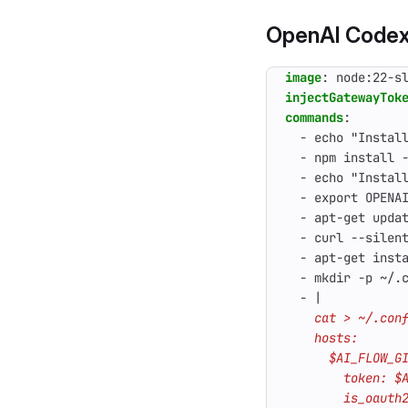
OpenAI Code
image
:
node:22-s
injectGatewayTok
commands
:
- 
echo "Instal
- 
npm install 
- 
echo "Instal
- 
export OPENA
- 
apt-get upda
- 
curl --silen
- 
apt-get inst
- 
mkdir -p ~/.
- 
|