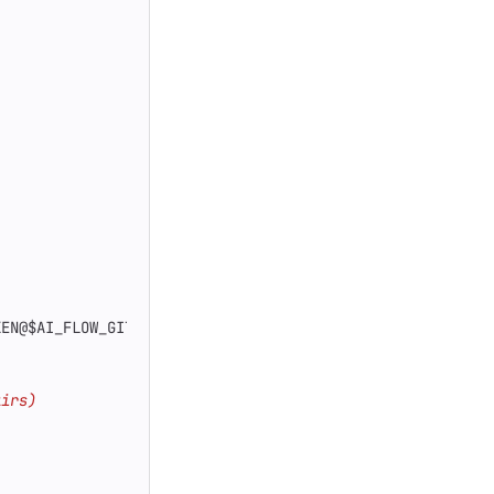
KEN@$AI_FLOW_GITLAB_HOSTNAME/$AI_FLOW_PROJECT_PATH.git