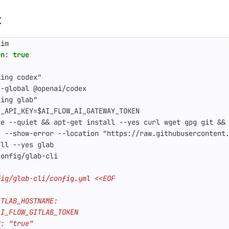
x
lim
en
:
true
ling codex"
--global @openai/codex
ling glab"
I_API_KEY=$AI_FLOW_AI_GATEWAY_TOKEN
te --quiet && apt-get install --yes curl wget gpg git &&
t --show-error --location "https://raw.githubusercontent
all --yes glab
config/glab-cli