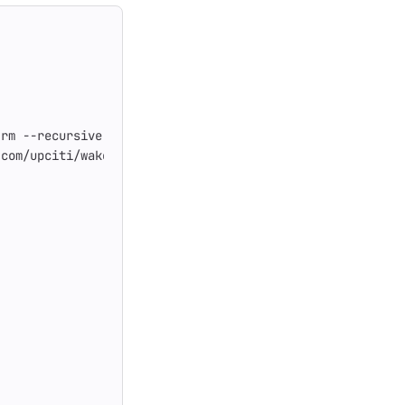
 rm --recursive --force /var/lib/apt/lists/*
.com/upciti/wakemeops/main/assets/install_repository" | 