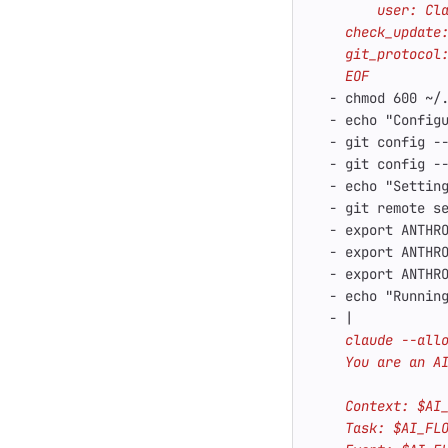
    EOF
- 
chmod 600 ~/
- 
echo "Config
- 
git config -
- 
git config -
- 
echo "Settin
- 
git remote s
- 
export ANTHR
- 
export ANTHR
- 
export ANTHR
- 
echo "Runnin
- 
|