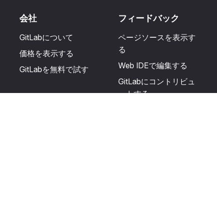
会社
フィードバック
GitLabについて
ページソースを表示す
る
価格を表示する
Web IDEで編集する
GitLabを無料で試す
GitLabにコントリビュ
ートする
更新を提案する
ヘルプとコミュニテ
リソース
ィ
利用規約
認定を受ける
プライバシーに関する
サポートを受ける
声明
GitLabフォーラムに投
生成AIの使用