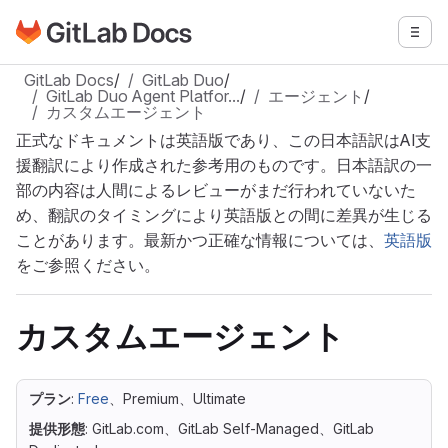
GitLabドキュメントのホームページに移動
メニ
メインコンテンツにスキップ
GitLab Docs
/
GitLab Duo
/
GitLab Duo Agent Platfor…
/
エージェント
/
カスタムエージェント
正式なドキュメントは英語版であり、この日本語訳はAI支
援翻訳により作成された参考用のものです。日本語訳の一
部の内容は人間によるレビューがまだ行われていないた
め、翻訳のタイミングにより英語版との間に差異が生じる
ことがあります。最新かつ正確な情報については、
英語版
をご参照ください。
カスタムエージェント
プラン
:
Free
、Premium、Ultimate
提供形態
: GitLab.com、GitLab Self-Managed、GitLab