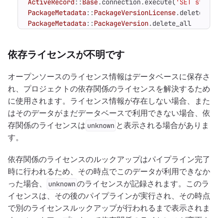
ActiveRecord
::
Base
.
connection
.
execute
(
'SET state
PackageMetadata
::
PackageVersionLicense
.
delete_al
PackageMetadata
::
PackageVersion
.
delete_all
依存ライセンスが不明です
オープンソースのライセンス情報はデータベースに保存さ
れ、プロジェクトの依存関係のライセンスを解決するため
に使用されます。ライセンス情報が存在しない場合、また
はそのデータがまだデータベースで利用できない場合、依
存関係のライセンスは
と表示される場合がありま
unknown
す。
依存関係のライセンスのルックアップはパイプライン完了
時に行われるため、その時点でこのデータが利用できなか
った場合、
のライセンスが記録されます。このラ
unknown
イセンスは、その後のパイプラインが実行され、その時点
で別のライセンスルックアップが行われるまで表示されま