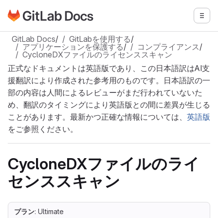
GitLabドキュメントのホームページに移動
メニ
メインコンテンツにスキップ
GitLab Docs
/
GitLabを使用する
/
アプリケーションを保護する
/
コンプライアンス
/
CycloneDXファイルのライセンススキャン
正式なドキュメントは英語版であり、この日本語訳はAI支
援翻訳により作成された参考用のものです。日本語訳の一
部の内容は人間によるレビューがまだ行われていないた
め、翻訳のタイミングにより英語版との間に差異が生じる
ことがあります。最新かつ正確な情報については、
英語版
をご参照ください。
CycloneDXファイルのライ
センススキャン
プラン
: Ultimate