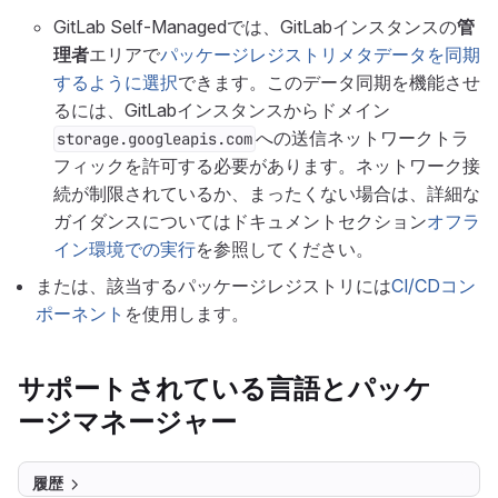
GitLab Self-Managedでは、GitLabインスタンスの
管
理者
エリアで
パッケージレジストリメタデータを同期
するように選択
できます。このデータ同期を機能させ
るには、GitLabインスタンスからドメイン
への送信ネットワークトラ
storage.googleapis.com
フィックを許可する必要があります。ネットワーク接
続が制限されているか、まったくない場合は、詳細な
ガイダンスについてはドキュメントセクション
オフラ
イン環境での実行
を参照してください。
または、該当するパッケージレジストリには
CI/CDコン
ポーネント
を使用します。
サポートされている言語とパッケ
ージマネージャー
履歴