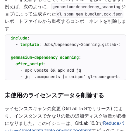
例えば、次のように、
ジ
gemnasium-dependency_scanning
ョブによって生成された
gl-sbom-gem-bundler.cdx.json
レポートファイルから重複するコンポーネントを削除しま
す:
include
:
- 
template
:
Jobs/Dependency-Scanning.gitlab-ci.ym
gemnasium-dependency_scanning
:
after_script
:
- 
apk update && apk add jq
- 
jq '.components |= unique' gl-sbom-gem-bundle
未使用のライセンスデータを削除する
ライセンススキャンの変更 (GitLab 15.9でリリース) によ
り、インスタンスでかなりの量の追加ディスク容量が必要
になりました。このイシューは、GitLab 16.3で
Reduceパ
ッケージmetadata table on-disk footprint
エピックによっ