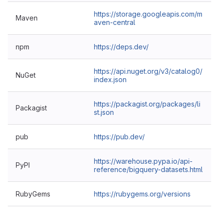
https://storage.googleapis.com/m
Maven
aven-central
npm
https://deps.dev/
https://api.nuget.org/v3/catalog0/
NuGet
index.json
https://packagist.org/packages/li
Packagist
st.json
pub
https://pub.dev/
https://warehouse.pypa.io/api-
PyPI
reference/bigquery-datasets.html
RubyGems
https://rubygems.org/versions