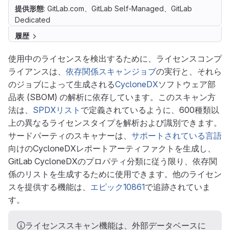
提供形態
: GitLab.com、GitLab Self-Managed、GitLab
Dedicated
履歴
使用中のライセンスを検出するために、ライセンスコンプ
ライアンスは、
依存関係スキャンジョブ
の実行と、それら
のジョブによって生成される
CycloneDX
ソフトウェア部
品表 (SBOM) の解析に依存しています。このスキャン方
法は、
SPDXリスト
で定義されているように、600種類以
上の異なるライセンスタイプを解析および識別できます。
サードパーティのスキャナーは、
サポートされている言語
向けのCycloneDXレポートアーティファクトを生成し、
GitLab CycloneDXのプロパティ分類に従う限り、依存関
係のリストを生成するために使用できます。他のライセン
スを提供する機能は、
エピック10861
で追跡されていま
す。
ライセンススキャン機能は、外部データベースに