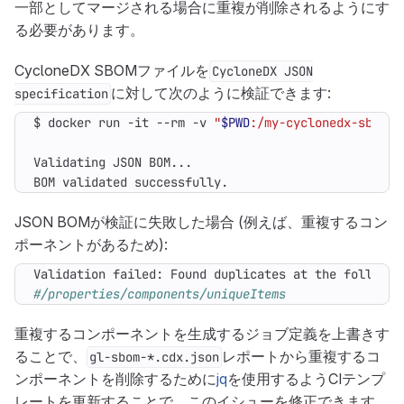
一部としてマージされる場合に重複が削除されるようにす
る必要があります。
CycloneDX SBOMファイルを
CycloneDX JSON
に対して次のように検証できます:
specification
$ docker run -it --rm -v 
"
$PWD
:/my-cyclonedx-sboms"
BOM validated successfully.
JSON BOMが検証に失敗した場合 (例えば、重複するコン
ポーネントがあるため):
Validation failed: Found duplicates at the followin
#/properties/components/uniqueItems
重複するコンポーネントを生成するジョブ定義を上書きす
ることで、
レポートから重複するコ
gl-sbom-*.cdx.json
ンポーネントを削除するために
jq
を使用するようCIテンプ
レートを更新することで、このイシューを修正できます。