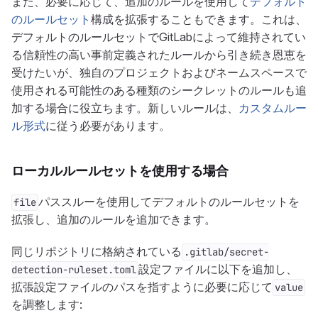
また、必要に応じて、追加のルールを使用して
デフォルト
のルールセット
構成を拡張することもできます。これは、
デフォルトのルールセットでGitLabによって維持されてい
る信頼性の高い事前定義されたルールから引き続き恩恵を
受けたいが、独自のプロジェクトおよびネームスペースで
使用される可能性のある種類のシークレットのルールも追
加する場合に役立ちます。新しいルールは、
カスタムルー
ル形式
に従う必要があります。
ローカルルールセットを使用する場合
パススルーを使用してデフォルトのルールセットを
file
拡張し、追加のルールを追加できます。
同じリポジトリに格納されている
.gitlab/secret-
設定ファイルに以下を追加し、
detection-ruleset.toml
拡張設定ファイルのパスを指すように必要に応じて
value
を調整します: