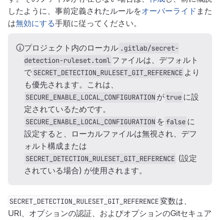
したように、事前定義されたルールを
オーバーライド
また
は
無効にする
手順に従ってください。
プロジェクト内のローカル
.gitlab/secret-
ファイルは、デフォルト
detection-ruleset.toml
で
より
SECRET_DETECTION_RULESET_GIT_REFERENCE
も優先されます。これは、
が
に設
SECURE_ENABLE_LOCAL_CONFIGURATION
true
定されているためです。
を
に
SECURE_ENABLE_LOCAL_CONFIGURATION
false
設定すると、ローカルファイルは無視され、デフ
ォルト構成または
(設定
SECRET_DETECTION_RULESET_GIT_REFERENCE
されている場合) が使用されます。
変数は、
SECRET_DETECTION_RULESET_GIT_REFERENCE
URI、オプションの認証、およびオプションのGitセキュア