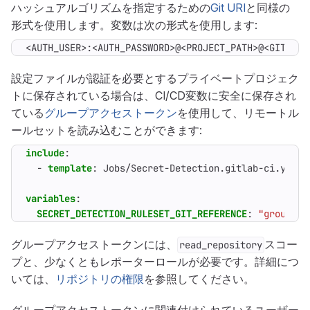
ハッシュアルゴリズムを指定するための
Git URI
と同様の
形式を使用します。変数は次の形式を使用します:
<AUTH_USER>:<AUTH_PASSWORD>@<PROJECT_PATH>@<GIT_SHA
設定ファイルが認証を必要とするプライベートプロジェク
トに保存されている場合は、CI/CD変数に安全に保存され
ている
グループアクセストークン
を使用して、リモートル
ールセットを読み込むことができます:
include
:
- 
template
:
Jobs/Secret-Detection.gitlab-ci.yml
variables
:
SECRET_DETECTION_RULESET_GIT_REFERENCE
:
"group_25
グループアクセストークンには、
スコー
read_repository
プと、少なくともレポーターロールが必要です。詳細につ
いては、
リポジトリの権限
を参照してください。