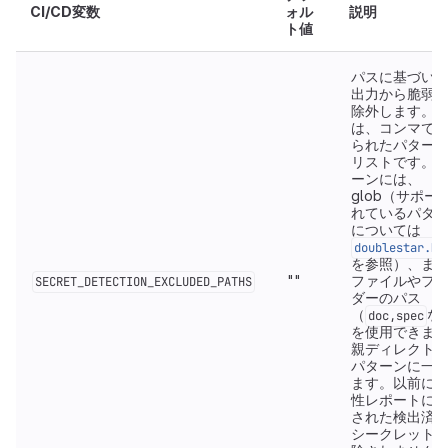
CI/CD変数
ォル
説明
ト値
パスに基づい
出力から脆弱
除外します。
は、コンマで
られたパター
リストです。
ーンには、
glob（サポー
れているパタ
については
doublestar.Ma
を参照）、ま
""
ファイルやフ
SECRET_DETECTION_EXCLUDED_PATHS
ダーのパス
（
な
doc,spec
を使用できま
親ディレクト
パターンに一
ます。以前に
性レポートに
された検出済
シークレット