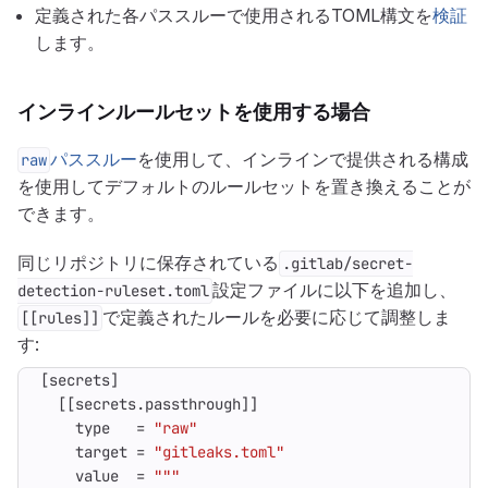
定義された各パススルーで使用されるTOML構文を
検証
します。
インラインルールセットを使用する場合
パススルー
を使用して、インラインで提供される構成
raw
を使用してデフォルトのルールセットを置き換えることが
できます。
同じリポジトリに保存されている
.gitlab/secret-
設定ファイルに以下を追加し、
detection-ruleset.toml
で定義されたルールを必要に応じて調整しま
[[rules]]
す:
[
secrets
]
[[
secrets
.
passthrough
]]
type
=
"raw"
target
=
"gitleaks.toml"
value
=