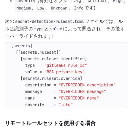
(有効なオプションは、
、
、
severity
Critical
High
、
、
、
です)
Medium
Low
Unknown
Info
次の
ファイルでは、ルー
secret-detection-ruleset.toml
ルは識別子の
と
によって照合され、その後オ
type
value
ーバーライドされます:
[
secrets
]
[[
secrets
.
ruleset
]]
[
secrets
.
ruleset
.
identifier
]
type
=
"gitleaks_rule_id"
value
=
"RSA private key"
[
secrets
.
ruleset
.
override
]
description
=
"OVERRIDDEN description"
message
=
"OVERRIDDEN message"
name
=
"OVERRIDDEN name"
severity
=
"Info"
リモートルールセットを使用する場合