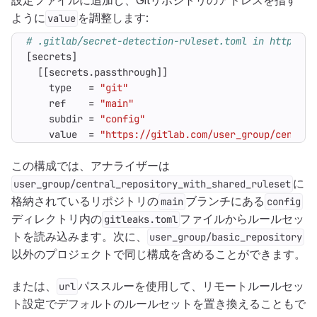
設定ファイルに追加し、Gitリポジトリのアドレスを指す
ように
を調整します:
value
# .gitlab/secret-detection-ruleset.toml in https://
[
secrets
]
[[
secrets
.
passthrough
]]
type
=
"git"
ref
=
"main"
subdir
=
"config"
value
=
"https://gitlab.com/user_group/central
この構成では、アナライザーは
に
user_group/central_repository_with_shared_ruleset
格納されているリポジトリの
ブランチにある
main
config
ディレクトリ内の
ファイルからルールセッ
gitleaks.toml
トを読み込みます。次に、
user_group/basic_repository
以外のプロジェクトで同じ構成を含めることができます。
または、
パススルーを使用して、リモートルールセッ
url
ト設定でデフォルトのルールセットを置き換えることもで