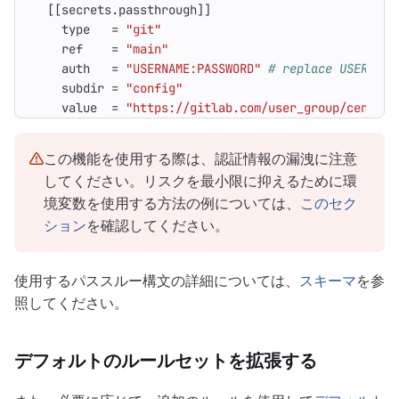
[[
secrets
.
passthrough
]]
type
=
"git"
ref
=
"main"
auth
=
"USERNAME:PASSWORD"
# replace USERNAME
subdir
=
"config"
value
=
"https://gitlab.com/user_group/central
この機能を使用する際は、認証情報の漏洩に注意
してください。リスクを最小限に抑えるために環
境変数を使用する方法の例については、
このセク
ション
を確認してください。
使用するパススルー構文の詳細については、
スキーマ
を参
照してください。
デフォルトのルールセットを拡張する