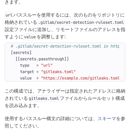
きます。
パススルーを使用するには、次のものをリポジトリに
url
格納されている
.gitlab/secret-detection-ruleset.toml
設定ファイルに追加し、リモートファイルのアドレスを指
すように
を調整します:
value
# .gitlab/secret-detection-ruleset.toml in https://
[
secrets
]
[[
secrets
.
passthrough
]]
type
=
"url"
target
=
"gitleaks.toml"
value
=
"https://example.com/gitleaks.toml"
この構成では、アナライザーは指定されたアドレスに格納
されている
ファイルからルールセット構成
gitleaks.toml
を読み込みます。
使用するパススルー構文の詳細については、
スキーマ
を参
照してください。