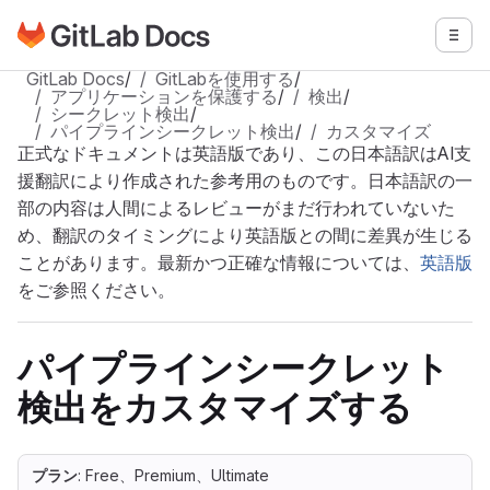
GitLabドキュメントのホームページに移動
メニ
メインコンテンツにスキップ
GitLab Docs
/
GitLabを使用する
/
アプリケーションを保護する
/
検出
/
シークレット検出
/
パイプラインシークレット検出
/
カスタマイズ
正式なドキュメントは英語版であり、この日本語訳はAI支
援翻訳により作成された参考用のものです。日本語訳の一
部の内容は人間によるレビューがまだ行われていないた
め、翻訳のタイミングにより英語版との間に差異が生じる
ことがあります。最新かつ正確な情報については、
英語版
をご参照ください。
パイプラインシークレット
検出をカスタマイズする
プラン
: Free、Premium、Ultimate