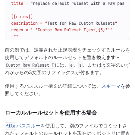
title = "
replace
default
ruleset
with
a
raw
passthr
description = "
Test
for
Raw
Custom
Rulesets
"""
前の例では、定義された正規表現をチェックするルールを
使用してデフォルトのルールセットを置き換えます -
には、
、
、または
文字のいず
Custom Raw Ruleset T
e
s
t
れかからの3文字のサフィックスが付きます。
使用するパススルー構文の詳細については、
スキーマ
を参
照してください。
ローカルルールセットを使用する場合
パススルー
を使用して、別のファイルでコミットさ
file
れたデフォルトのルールセットを現在のリポジトリに置き