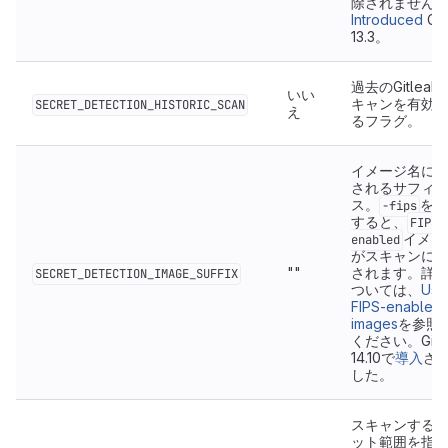
除されません
Introduced
Git
13.3。
過去のGitleak
いい
キャンを有効
SECRET_DETECTION_HISTORIC_SCAN
え
るフラグ。
イメージ名に
されるサフィ
ス。
を設
-fips
すると、
FIPS-
イメー
enabled
がスキャンに
""
されます。詳
SECRET_DETECTION_IMAGE_SUFFIX
ついては、
Use
FIPS-enabled
images
を参照
ください。GitL
14.10で
導入
さ
した。
スキャンする
ット範囲を指