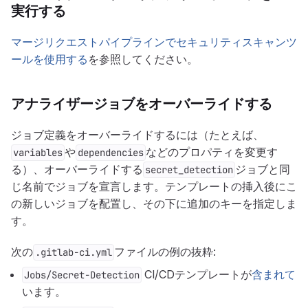
実行する
マージリクエストパイプラインでセキュリティスキャンツ
ールを使用する
を参照してください。
アナライザージョブをオーバーライドする
ジョブ定義をオーバーライドするには（たとえば、
や
などのプロパティを変更す
variables
dependencies
る）、オーバーライドする
ジョブと同
secret_detection
じ名前でジョブを宣言します。テンプレートの挿入後にこ
の新しいジョブを配置し、その下に追加のキーを指定しま
す。
次の
ファイルの例の抜粋:
.gitlab-ci.yml
CI/CDテンプレートが
含まれて
Jobs/Secret-Detection
います。