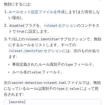
無効にするには:
ルールセット設定ファイルを作成
します(まだ存在しな
い場合)。
フラグを、
セクション
のコンテキス
disabled
ruleset
トで
に設定します。
true
1つ以上の
サブセクションで、無効
ruleset.identifier
にするルールをリストします。すべての
セクション
には、次のものがあり
ruleset.identifier
ます:
事前定義されたルール識別子の
フィールド。
type
ルール名の
フィールド。
value
次の
ファイルでは、無効
secret-detection-ruleset.toml
になっているルールは識別子の
と
によって照
type
value
合されます:
[
secrets
]