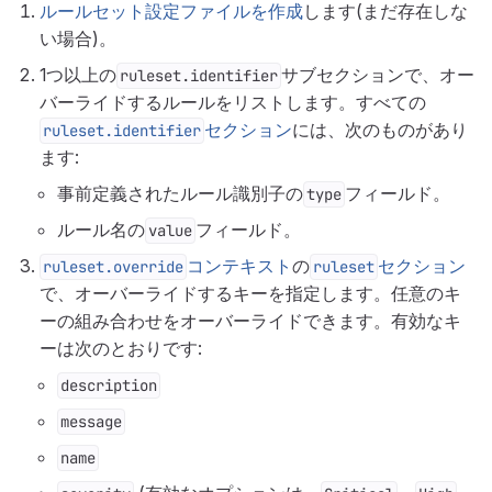
ルールセット設定ファイルを作成
します(まだ存在しな
い場合)。
1つ以上の
サブセクションで、オー
ruleset.identifier
バーライドするルールをリストします。すべての
セクション
には、次のものがあり
ruleset.identifier
ます:
事前定義されたルール識別子の
フィールド。
type
ルール名の
フィールド。
value
コンテキスト
の
セクション
ruleset.override
ruleset
で、オーバーライドするキーを指定します。任意のキ
ーの組み合わせをオーバーライドできます。有効なキ
ーは次のとおりです:
description
message
name