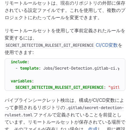
リモートルールセットは、現在のリポジトリの外部に保存
されている設定ファイルです。これを使用して、複数のプ
ロジェクトにわたってルールを変更できます。
リモートルールセットを使用して事前定義されたルールを
変更するには、
CI/CD変数
を
SECRET_DETECTION_RULESET_GIT_REFERENCE
使用できます:
include
:
- 
template
:
Jobs/Secret-Detection.gitlab-ci.yml
variables
:
SECRET_DETECTION_RULESET_GIT_REFERENCE
:
"gitlab.c
パイプラインシークレット検出は、構成がCI/CD変数によ
って参照されるリポジトリの
.gitlab/secret-detection-
ファイルで定義されていることを前提とし
ruleset.toml
ています。リモートルールセットが保存されている場所で
す。そのファイルが存在しない場合は、
作成
し、前に概説