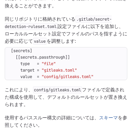
換えることができます。
同じリポジトリに格納されている
.gitlab/secret-
設定ファイルに以下を追加し、
detection-ruleset.toml
ローカルルールセット設定でファイルのパスを指すように
必要に応じて
を調整します:
value
[
secrets
]
[[
secrets
.
passthrough
]]
type
=
"file"
target
=
"gitleaks.toml"
value
=
"config/gitleaks.toml"
これにより、
ファイルで定義され
config/gitleaks.toml
た構成を使用して、デフォルトのルールセットが置き換え
られます。
使用するパススルー構文の詳細については、
スキーマ
を参
照してください。