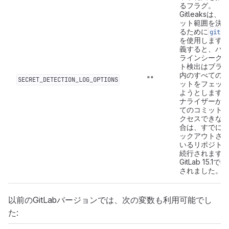
るフラグ。
Gitleaksは、
ット範囲を決
るために
git l
を使用します
義すると、パ
ラインシーク
ト検出はブラ
内のすべての
""
SECRET_DETECTION_LOG_OPTIONS
ットをフェッ
ようとします
ナライザーが
てのコミット
クセスできな
合は、すでに
ックアウトさ
いるリポジト
続行されます
GitLab 15.1で
導
されました。
以前のGitLabバージョンでは、次の変数も利用可能でし
た: