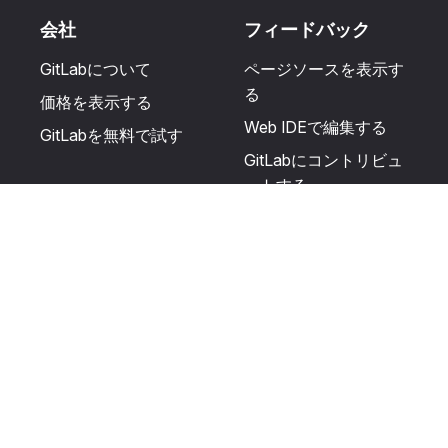
会社
フィードバック
GitLabについて
ページソースを表示す
る
価格を表示する
Web IDEで編集する
GitLabを無料で試す
GitLabにコントリビュ
ートする
更新を提案する
ヘルプとコミュニテ
リソース
ィ
利用規約
認定を受ける
プライバシーに関する
サポートを受ける
声明
GitLabフォーラムに投
生成AIの使用