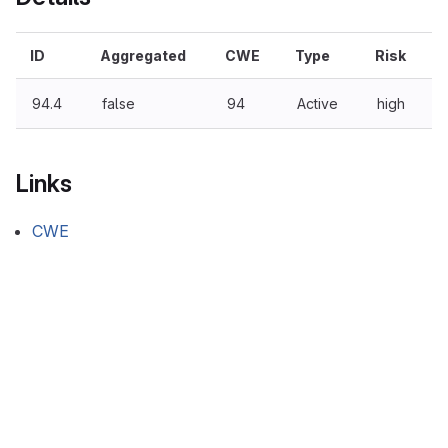
ID
Aggregated
CWE
Type
Risk
94.4
false
94
Active
high
Links
CWE