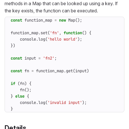
methods in a Map that can be looked up using a key. If
the key exists, the function can be executed.
const
function_map
=
new
Map
();
function_map
.
set
(
'fn'
,
function
()
{
console
.
log
(
'hello world'
);
})
const
input
=
'fn2'
;
const
fn
=
function_map
.
get
(
input
)
if
(
fn
)
{
fn
();
}
else
{
console
.
log
(
'invalid input'
);
}
Details