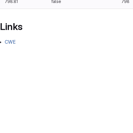
798.81
false
798
Links
CWE