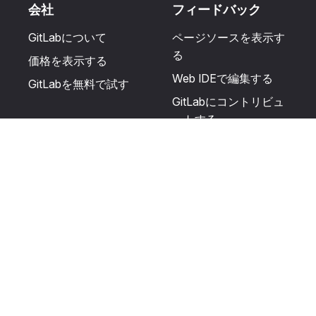
会社
フィードバック
GitLabについて
ページソースを表示す
る
価格を表示する
Web IDEで編集する
GitLabを無料で試す
GitLabにコントリビュ
ートする
更新を提案する
ヘルプとコミュニテ
リソース
ィ
利用規約
認定を受ける
プライバシーに関する
サポートを受ける
声明
GitLabフォーラムに投
生成AIの使用
稿する
ユーザーライセンスの