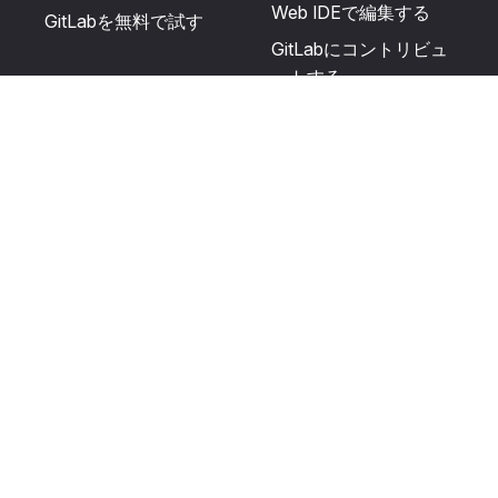
Web IDEで編集する
GitLabを無料で試す
GitLabにコントリビュ
ートする
更新を提案する
ヘルプとコミュニテ
リソース
ィ
利用規約
認定を受ける
プライバシーに関する
サポートを受ける
声明
GitLabフォーラムに投
生成AIの使用
稿する
ユーザーライセンスの
利用規定
Cookie Preferences