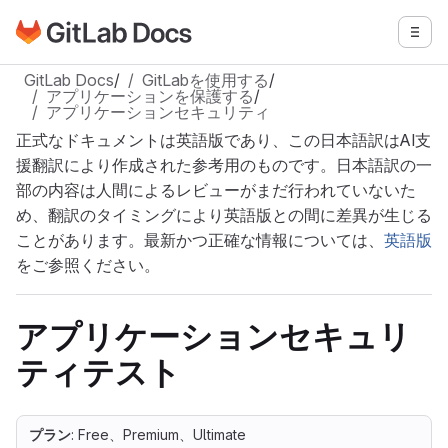
GitLabドキュメントのホームページに移動
メニ
メインコンテンツにスキップ
GitLab Docs
/
GitLabを使用する
/
アプリケーションを保護する
/
アプリケーションセキュリティ
正式なドキュメントは英語版であり、この日本語訳はAI支
援翻訳により作成された参考用のものです。日本語訳の一
部の内容は人間によるレビューがまだ行われていないた
め、翻訳のタイミングにより英語版との間に差異が生じる
ことがあります。最新かつ正確な情報については、
英語版
をご参照ください。
アプリケーションセキュリ
ティテスト
プラン
: Free、Premium、Ultimate