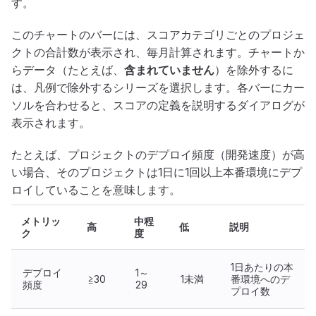
す。
このチャートのバーには、スコアカテゴリごとのプロジェ
クトの合計数が表示され、毎月計算されます。チャートか
らデータ（たとえば、
含まれていません
）を除外するに
は、凡例で除外するシリーズを選択します。各バーにカー
ソルを合わせると、スコアの定義を説明するダイアログが
表示されます。
たとえば、プロジェクトのデプロイ頻度（開発速度）が高
い場合、そのプロジェクトは1日に1回以上本番環境にデプ
ロイしていることを意味します。
メトリッ
中程
高
低
説明
ク
度
1日あたりの本
デプロイ
1～
≧30
1未満
番環境へのデ
頻度
29
プロイ数