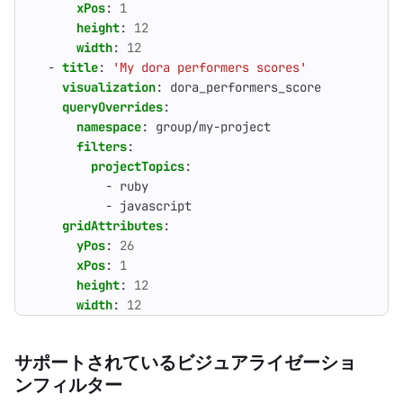
xPos
:
1
height
:
12
width
:
12
- 
title
:
'My dora performers scores'
visualization
:
dora_performers_score
queryOverrides
:
namespace
:
group/my-project
filters
:
projectTopics
:
- 
ruby
- 
javascript
gridAttributes
:
yPos
:
26
xPos
:
1
height
:
12
width
:
12
サポートされているビジュアライゼーショ
ンフィルター