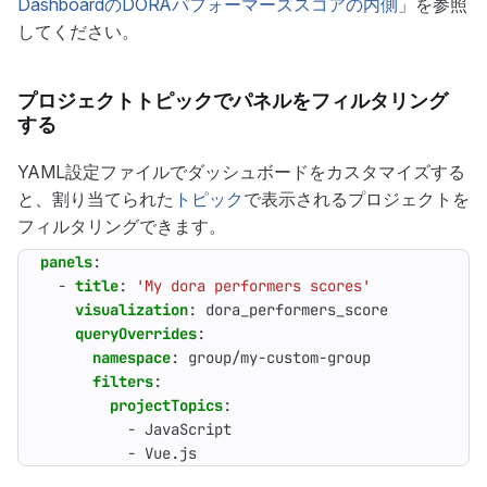
DashboardのDORAパフォーマーズスコアの内側
」を参照
してください。
プロジェクトトピックでパネルをフィルタリング
する
YAML設定ファイルでダッシュボードをカスタマイズする
と、割り当てられた
トピック
で表示されるプロジェクトを
フィルタリングできます。
panels
:
- 
title
:
'My dora performers scores'
visualization
:
dora_performers_score
queryOverrides
:
namespace
:
group/my-custom-group
filters
:
projectTopics
:
- 
JavaScript
- 
Vue.js