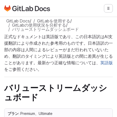
GitLabドキュメントのホームページに移動
メニ
メインコンテンツにスキップ
GitLab Docs
/
GitLabを使用する
/
GitLabの使用状況を分析する
/
バリューストリームダッシュボード
正式なドキュメントは英語版であり、この日本語訳はAI支
援翻訳により作成された参考用のものです。日本語訳の一
部の内容は人間によるレビューがまだ行われていないた
め、翻訳のタイミングにより英語版との間に差異が生じる
ことがあります。最新かつ正確な情報については、
英語版
をご参照ください。
バリューストリームダッシ
ュボード
プラン
: Premium、Ultimate