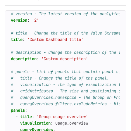
# version - The latest version of the analytics das
version
:
'2'
# title - Change the title of the Value Streams Das
title
:
'Custom Dashboard title'
# description - Change the description of the Value
description
:
'Custom description'
# panels - List of panels that contain panel settin
#   title - Change the title of the panel.
#   visualization - The type of visualization to be
#   gridAttributes - The size and positioning of th
#   queryOverrides.namespace - The Group or Project
#   queryOverrides.filters.excludeMetrics - Hide ro
panels
:
- 
title
:
'Group usage overview'
visualization
:
usage_overview
queryOverrides
: