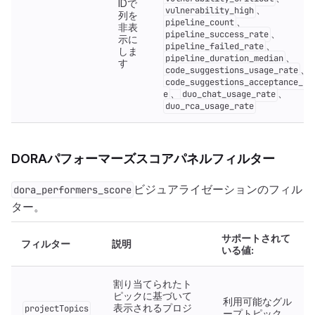
IDで
、
vulnerability_high
列を
、
pipeline_count
非表
、
pipeline_success_rate
示に
、
pipeline_failed_rate
しま
、
pipeline_duration_median
す
、
code_suggestions_usage_rate
code_suggestions_acceptance_ra
、
、
e
duo_chat_usage_rate
duo_rca_usage_rate
DORAパフォーマーズスコアパネルフィルター
ビジュアライゼーションのフィル
dora_performers_score
ター。
サポートされて
フィルター
説明
いる値:
割り当てられたト
ピックに基づいて
利用可能なグル
表示されるプロジ
projectTopics
ープトピック