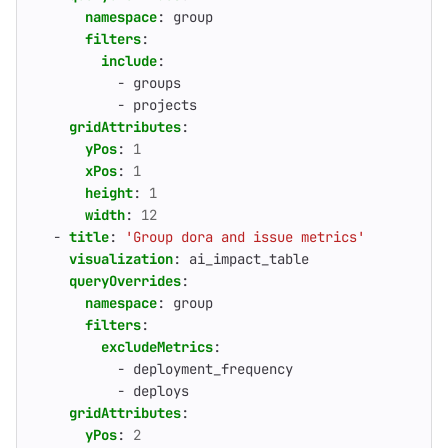
namespace
:
group
filters
:
include
:
- 
groups
- 
projects
gridAttributes
:
yPos
:
1
xPos
:
1
height
:
1
width
:
12
- 
title
:
'Group dora and issue metrics'
visualization
:
ai_impact_table
queryOverrides
:
namespace
:
group
filters
:
excludeMetrics
:
- 
deployment_frequency
- 
deploys
gridAttributes
:
yPos
:
2