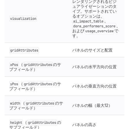
レンダリングされるビジ
ュアライゼーションのタ
イプ。サポートされてい
るオプションは、
visualization
、
ai_impact_table
、
dora_performers_score
および
で
usage_overview
す。
パネルのサイズと配置
gridAttributes
（
のサ
xPos
gridAttributes
パネルの水平方向の位置
ブフィールド）
（
のサ
yPos
gridAttributes
パネルの垂直方向の位置
ブフィールド）
（
のサ
width
gridAttributes
パネルの幅（最大12）
ブフィールド）
（
の
height
gridAttributes
パネルの高さ
サブフィールド）