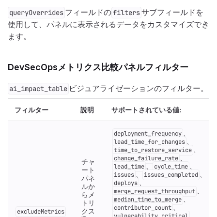
フィールドの
サブフィールドを
queryOverrides
filters
使用して、パネルに表示されるデータをカスタマイズでき
ます。
DevSecOpsメトリクス比較パネルフィルター
ビジュアライゼーションのフィルター。
ai_impact_table
フィルター
説明
サポートされている値:
、
deployment_frequency
、
lead_time_for_changes
、
time_to_restore_service
、
change_failure_rate
チャ
、
、
lead_time
cycle_time
ート
、
、
issues
issues_completed
パネ
、
deploys
ルか
、
merge_request_throughput
らメ
、
median_time_to_merge
トリ
、
contributor_count
クス
excludeMetrics
、
vulnerability_critical