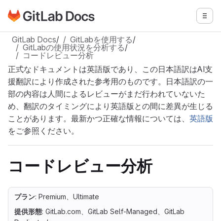
GitLabドキュメントのホームページに移動
メニ
メインコンテンツにスキップ
GitLab Docs
/
GitLabを使用する
/
GitLabの使用状況を分析する
/
コードレビュー分析
正式なドキュメントは英語版であり、この日本語訳はAI支
援翻訳により作成された参考用のものです。日本語訳の一
部の内容は人間によるレビューがまだ行われていないた
め、翻訳のタイミングにより英語版との間に差異が生じる
ことがあります。最新かつ正確な情報については、
英語版
をご参照ください。
コードレビュー分析
プラン
: Premium、Ultimate
提供形態
: GitLab.com、GitLab Self-Managed、GitLab