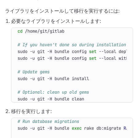
ライブラリをインストールして移行を実行するには:
必要なライブラリをインストールします:
cd
# If you haven't done so during installation or 
sudo -u git -H bundle config 
set
 --local deploym
sudo -u git -H bundle config 
set
 --local without
# Update gems
# Optional: clean up old gems
sudo -u git -H bundle clean
移行を実行します:
# Run database migrations
sudo -u git -H bundle 
exec
 rake db:migrate 
RAILS