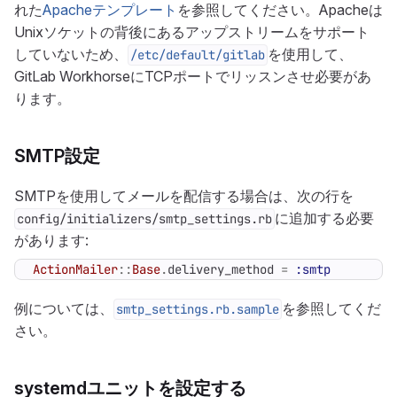
れた
Apacheテンプレート
を参照してください。Apacheは
Unixソケットの背後にあるアップストリームをサポート
していないため、
を使用して、
/etc/default/gitlab
GitLab WorkhorseにTCPポートでリッスンさせ必要があ
ります。
SMTP設定
SMTPを使用してメールを配信する場合は、次の行を
に追加する必要
config/initializers/smtp_settings.rb
があります:
ActionMailer
::
Base
.
delivery_method
=
:smtp
例については、
を参照してくだ
smtp_settings.rb.sample
さい。
systemdユニットを設定する