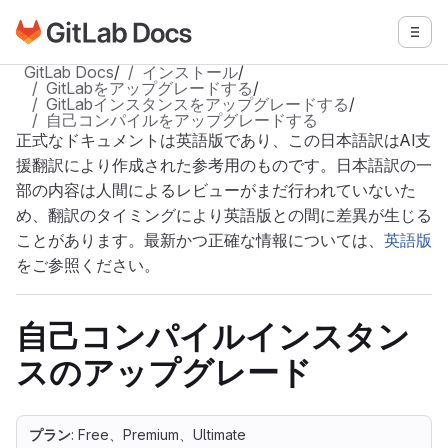
GitLabドキュメントのホームページに移動
メニ
メインコンテンツにスキップ
GitLab Docs
/
インストール
/
GitLabをアップグレードする
/
GitLabインスタンスをアップグレードする
/
自己コンパイルをアップグレードする
正式なドキュメントは英語版であり、この日本語訳はAI支
援翻訳により作成された参考用のものです。日本語訳の一
部の内容は人間によるレビューがまだ行われていないた
め、翻訳のタイミングにより英語版との間に差異が生じる
ことがあります。最新かつ正確な情報については、
英語版
をご参照ください。
自己コンパイルインスタン
スのアップグレード
プラン
: Free、Premium、Ultimate