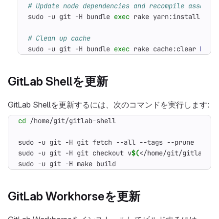
# Update node dependencies and recompile assets
sudo -u git -H bundle 
exec
 rake yarn:install git
# Clean up cache
sudo -u git -H bundle 
exec
 rake cache:clear 
RAIL
GitLab Shellを更新
GitLab Shellを更新するには、次のコマンドを実行します:
cd
sudo -u git -H git checkout v
$(
</home/git/gitlab/GI
sudo -u git -H make build
GitLab Workhorseを更新