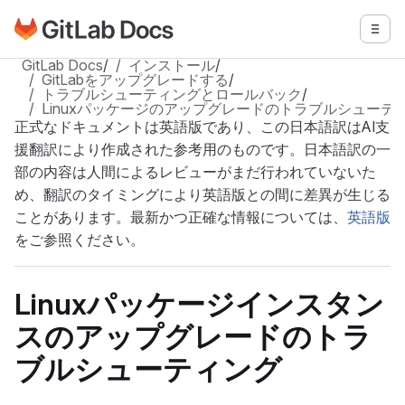
GitLabドキュメントのホームページに移動
メニ
メインコンテンツにスキップ
GitLab Docs
/
インストール
/
GitLabをアップグレードする
/
トラブルシューティングとロールバック
/
Linuxパッケージのアップグレードのトラブルシューテ
正式なドキュメントは英語版であり、この日本語訳はAI支
援翻訳により作成された参考用のものです。日本語訳の一
部の内容は人間によるレビューがまだ行われていないた
め、翻訳のタイミングにより英語版との間に差異が生じる
ことがあります。最新かつ正確な情報については、
英語版
をご参照ください。
Linuxパッケージインスタン
スのアップグレードのトラ
ブルシューティング