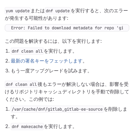
または
を実行すると、次のエラー
yum update
dnf update
が発生する可能性があります:
Error: Failed to download metadata for repo 'gitlab
この問題を解決するには、以下を実行します:
を実行します。
dnf clean all
最新の署名キーをフェッチします
。
もう一度アップグレードを試みます。
後もエラーが解決しない場合は、影響を受
dnf clean all
けるリポジトリキャッシュディレクトリを手動で削除して
ください。この例では:
を削除しま
/var/cache/dnf/gitlab_gitlab-ee-source
す。
を実行します。
dnf makecache