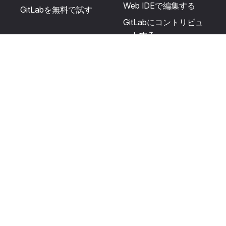
Web IDEで編集する
GitLabを無料で試す
GitLabにコントリビュ
ートする
更新を提案する
ヘルプとコミュニテ
リソース
ィ
利用規約
認定を受ける
プライバシーに関する
サポートを受ける
声明
GitLabフォーラムに投
生成AIの使用
稿する
ユーザーライセンスの
利用規定
Cookie Preferences