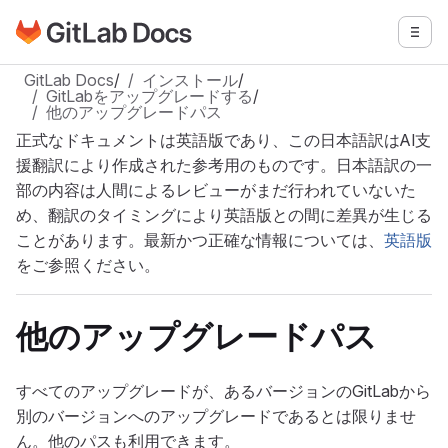
GitLabドキュメントのホームページに移動
メニ
メインコンテンツにスキップ
GitLab Docs
/
インストール
/
GitLabをアップグレードする
/
他のアップグレードパス
正式なドキュメントは英語版であり、この日本語訳はAI支
援翻訳により作成された参考用のものです。日本語訳の一
部の内容は人間によるレビューがまだ行われていないた
め、翻訳のタイミングにより英語版との間に差異が生じる
ことがあります。最新かつ正確な情報については、
英語版
をご参照ください。
他のアップグレードパス
すべてのアップグレードが、あるバージョンのGitLabから
別のバージョンへのアップグレードであるとは限りませ
ん。他のパスも利用できます。