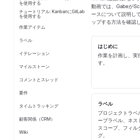
を使用する
動画では、GabeがSca
チュートリアル: KanbanにGitLab
ースについて説明し
を使用する
ップする方法を確認
作業アイテム
ラベル
はじめに
イテレーション
作業を計画し、実
す。
マイルストーン
コメントとスレッド
要件
ラベル
タイムトラッキング
プロジェクトラベ
顧客関係（CRM）
ープラベル、ネス
スコープ、フィル
Wiki
グ。