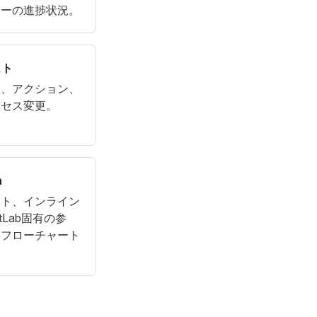
ューの進捗状況。
スト
理、アクション、
クセス変更。
n
ット、インライン
itLab固有の参
、フローチャート