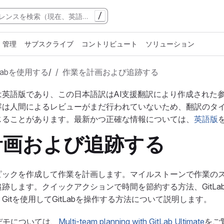
/
管理
サブスクライブ
コントリビュート
ソリューション
tLabを使用する
/
作業を計画および追跡する
は英語版であり、この日本語訳はAI支援翻訳により作成された
容は人間によるレビューがまだ行われていないため、翻訳のタ
じることがあります。最新かつ正確な情報については、
英語版
計画および追跡する
ピックを作成して作業を計画します。マイルストーンで作業の
します。クイックアクションで時間を節約する方法、GitLabで
itを使用してGitLabを操作する方法について説明します。
いデモについては、
Multi-team planning with GitLab Ultimate
をご