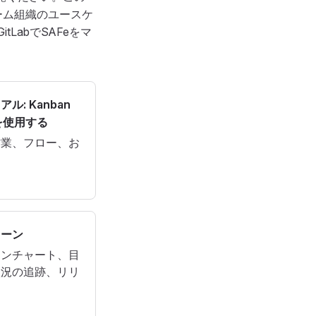
ルチチーム組織のユースケ
tLabでSAFeをマ
ル: Kanban
bを使用する
作業、フロー、お
。
トーン
ウンチャート、目
状況の追跡、リリ