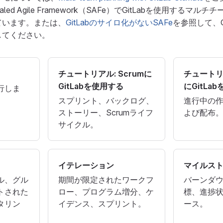
led Agile Framework（SAFe）でGitLabを使用するマ
ています。または、
GitLabのサイロ化がないSAFe
を参照して、Gi
してください。
チュートリアル: Scrumに
チュートリア
GitLabを使用する
にGitLa
行しま
スプリント、バックログ、
進行中の
ストーリー、Scrumライフ
よび配布
サイクル。
イテレーション
マイルス
ル、グル
期間が限定されたワークフ
バーンダ
トされた
ロー、プログラム増分、ケ
標、進捗
タリン
イデンス、スプリント。
ース。