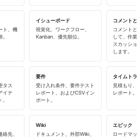
イシューボード
コメント
ート、機
視覚化、ワークフロー、
コメント
跡。
Kanban、優先順位。
して、作
スカッシ
します。
要件
タイムト
密タス
受け入れ条件、要件テスト
見積もり
アイテ
レポート、およびCSVイン
レポート
ト。
ポート。
Wiki
エピック
連絡先、
ドキュメント、外部Wiki、
ロードマ