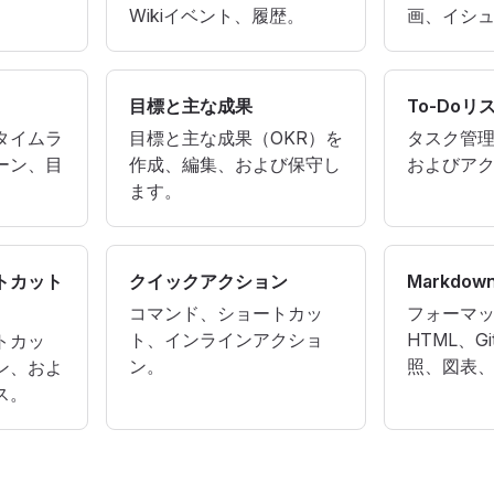
Wikiイベント、履歴。
画、イシ
目標と主な成果
To-Doリ
タイムラ
目標と主な成果（OKR）を
タスク管
ーン、目
作成、編集、および保守し
およびア
ます。
トカット
クイックアクション
Markdow
コマンド、ショートカッ
フォーマ
ト、インラインアクショ
HTML、G
トカッ
ン。
照、図表
ン、およ
ス。