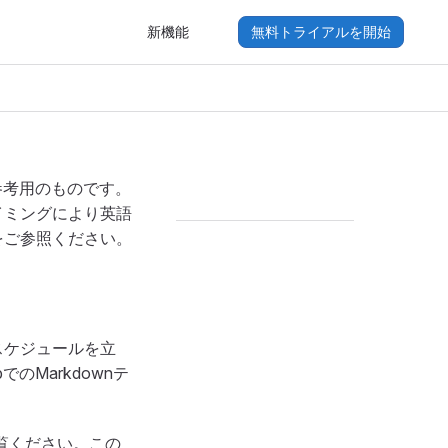
新機能
無料トライアルを開始
参考用のものです。
イミングにより英語
をご参照ください。
スケジュールを立
のMarkdownテ
覧ください。この