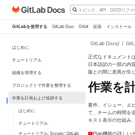
GitLabドキュメントのホームページに移動
メインコンテンツにスキップ
GitLabを使用する
GitLab Duo
Orbit
拡張
インストール
GitLab Docs
/
Gi
はじめに
正式なドキュメント
チュートリアル
日本語訳の一部の内
版との間に差異が生
組織を管理する
作業を
プロジェクトで作業を整理する
作業を計画および追跡する
要件、イシュー、エ
はじめに
て、チームの時間を追跡
キスト表示の仕組み、G
チュートリアル
Plan機能の詳し
チュートリアル: ScrumにGitLab