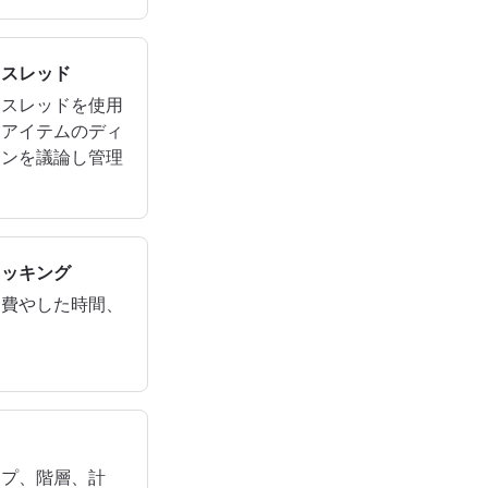
とスレッド
とスレッドを使用
業アイテムのディ
ョンを議論し管理
ラッキング
、費やした時間、
。
ップ、階層、計