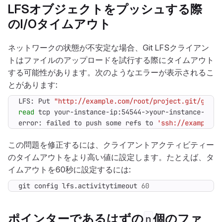
LFSオブジェクトをプッシュする際
のI/Oタイムアウト
ネットワークの状態が不安定な場合、Git LFSクライアン
トはファイルのアップロードを試行する際にタイムアウト
する可能性があります。次のようなエラーが表示されるこ
とがあります:
LFS: Put 
"http://example.com/root/project.git/gitla
read
error: failed to push some refs to 
'ssh://example.c
この問題を修正するには、クライアントアクティビティー
のタイムアウトをより高い値に設定します。たとえば、タ
イムアウトを60秒に設定するには:
git config lfs.activitytimeout 
60
ポインターであるはずの
個のファ
n