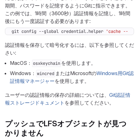
期間、パスワードを記憶するようにGitに指示できます。
この例では、1時間（3600秒）認証情報を記憶し、1時間
後にもう一度認証する必要があります:
git config --global credential.helper 
'cache --time
認証情報を保存して暗号化するには、以下を参照してくだ
さい:
MacOS：
を使用します。
osxkeychain
Windows：
またはMicrosoftの
Windows用Git認
wincred
証情報マネージャー
を使用します。
ユーザーの認証情報の保存の詳細については、
Git認証情
報ストレージドキュメント
を参照してください。
プッシュでLFSオブジェクトが見つ
かりません