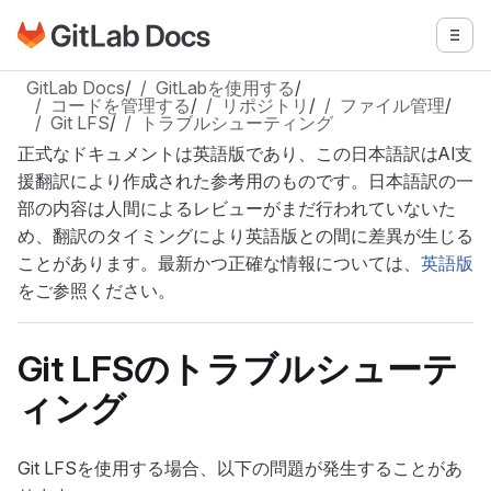
GitLabドキュメントのホームページに移動
メニ
メインコンテンツにスキップ
GitLab Docs
/
GitLabを使用する
/
コードを管理する
/
リポジトリ
/
ファイル管理
/
Git LFS
/
トラブルシューティング
正式なドキュメントは英語版であり、この日本語訳はAI支
援翻訳により作成された参考用のものです。日本語訳の一
部の内容は人間によるレビューがまだ行われていないた
め、翻訳のタイミングにより英語版との間に差異が生じる
ことがあります。最新かつ正確な情報については、
英語版
をご参照ください。
Git LFSのトラブルシューテ
ィング
Git LFSを使用する場合、以下の問題が発生することがあ