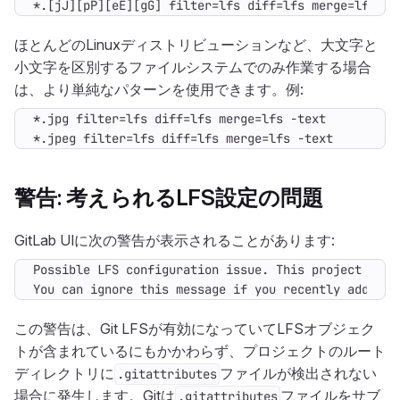
*.[jJ][pP][eE][gG] filter=lfs diff=lfs merge=lfs -t
ほとんどのLinuxディストリビューションなど、大文字と
小文字を区別するファイルシステムでのみ作業する場合
は、より単純なパターンを使用できます。例:
*.jpeg filter=lfs diff=lfs merge=lfs -text
警告: 考えられるLFS設定の問題
GitLab UIに次の警告が表示されることがあります:
You can ignore this message if you recently added a
この警告は、Git LFSが有効になっていてLFSオブジェク
トが含まれているにもかかわらず、プロジェクトのルート
ディレクトリに
ファイルが検出されない
.gitattributes
場合に発生します。Gitは
ファイルをサブ
.gitattributes