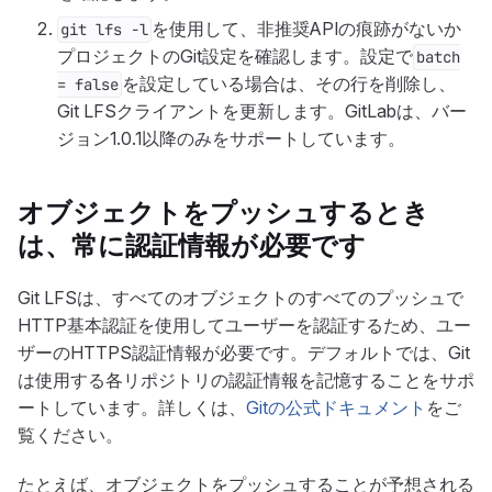
を使用して、非推奨APIの痕跡がないか
git lfs -l
プロジェクトのGit設定を確認します。設定で
batch
を設定している場合は、その行を削除し、
= false
Git LFSクライアントを更新します。GitLabは、バー
ジョン1.0.1以降のみをサポートしています。
オブジェクトをプッシュするとき
は、常に認証情報が必要です
Git LFSは、すべてのオブジェクトのすべてのプッシュで
HTTP基本認証を使用してユーザーを認証するため、ユー
ザーのHTTPS認証情報が必要です。デフォルトでは、Git
は使用する各リポジトリの認証情報を記憶することをサポ
ートしています。詳しくは、
Gitの公式ドキュメント
をご
覧ください。
たとえば、オブジェクトをプッシュすることが予想される