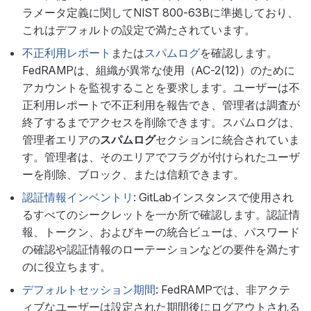
ラメータ定義に関してNIST 800-63Bに準拠しており、
これはデフォルトの設定で満たされています。
不正利用レポート
または
スパムログ
を確認します。
FedRAMPは、組織が異常な使用（AC-2(12)）のために
アカウントを監視することを要求します。ユーザーは不
正利用レポートで不正利用を報告でき、管理者は調査が
終了するまでアクセスを削除できます。スパムログは、
管理者エリアの
スパムログ
セクションに統合されていま
す。管理者は、そのエリアでフラグが付けられたユーザ
ーを削除、ブロック、または信頼できます。
認証情報インベントリ
: GitLabインスタンスで使用され
るすべてのシークレットを一か所で確認します。認証情
報、トークン、およびキーの統合ビューは、パスワード
の確認や認証情報のローテーションなどの要件を満たす
のに役立ちます。
デフォルトセッション期間
: FedRAMPでは、非アクテ
ィブなユーザーは設定された期間後にログアウトされる