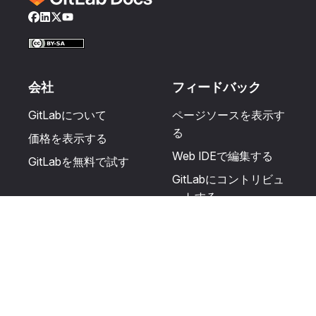
Facebook
LinkedIn
Twitter
YouTube
会社
フィードバック
GitLabについて
ページソースを表示す
る
価格を表示する
Web IDEで編集する
GitLabを無料で試す
GitLabにコントリビュ
ートする
更新を提案する
ヘルプとコミュニテ
リソース
ィ
利用規約