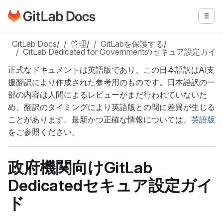
GitLabドキュメントのホームページに移動
メニ
メインコンテンツにスキップ
GitLab Docs
/
管理
/
GitLabを保護する
/
GitLab Dedicated for Governmentのセキュア設定ガ
正式なドキュメントは英語版であり、この日本語訳はAI支
援翻訳により作成された参考用のものです。日本語訳の一
部の内容は人間によるレビューがまだ行われていないた
め、翻訳のタイミングにより英語版との間に差異が生じる
ことがあります。最新かつ正確な情報については、
英語版
をご参照ください。
政府機関向けGitLab
Dedicatedセキュア設定ガイ
ド