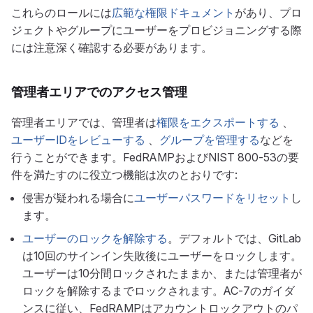
これらのロールには
広範な権限ドキュメント
があり、プロ
ジェクトやグループにユーザーをプロビジョニングする際
には注意深く確認する必要があります。
管理者エリアでのアクセス管理
管理者エリアでは、管理者は
権限をエクスポートする
、
ユーザーIDをレビューする
、
グループを管理する
などを
行うことができます。FedRAMPおよびNIST 800-53の要
件を満たすのに役立つ機能は次のとおりです:
侵害が疑われる場合に
ユーザーパスワードをリセット
し
ます。
ユーザーのロックを解除する
。デフォルトでは、GitLab
は10回のサインイン失敗後にユーザーをロックします。
ユーザーは10分間ロックされたままか、または管理者が
ロックを解除するまでロックされます。AC-7のガイダ
ンスに従い、FedRAMPはアカウントロックアウトのパ