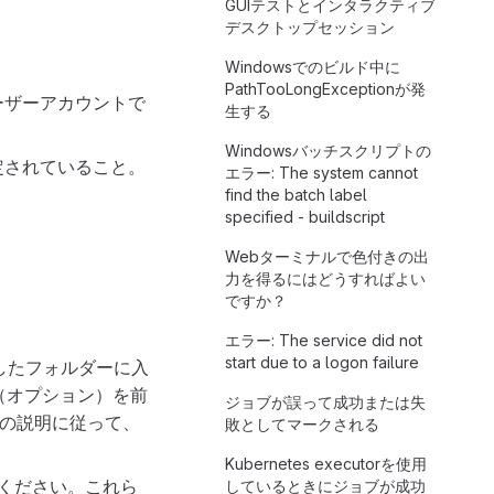
GUIテストとインタラクティブ
デスクトップセッション
Windowsでのビルド中に
PathTooLongExceptionが発
ーザーアカウントで
生する
Windowsバッチスクリプトの
定されていること。
エラー: The system cannot
find the batch label
specified - buildscript
Webターミナルで色付きの出
力を得るにはどうすればよい
ですか？
エラー: The service did not
start due to a logon failure
したフォルダーに入
（オプション）を前
ジョブが誤って成功または失
の説明に従って、
敗としてマークされる
Kubernetes executorを使用
ください。これら
しているときにジョブが成功