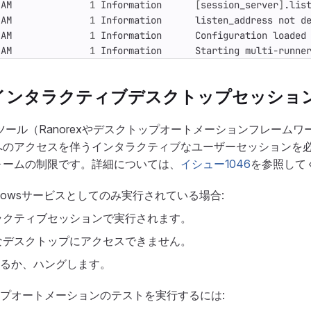
 AM              
1
 Information      
[
session_server
]
.lis
 AM              
1
 Information      listen_address not d
 AM              
1
 Information      Configuration loaded
 AM              
1
 Information      Starting multi-runne
とインタラクティブデスクトップセッショ
テストツール（Ranorexやデスクトップオートメーションフレーム
へのアクセスを伴うインタラクティブなユーザーセッションを
ォームの制限です。詳細については、
イシュー1046
を参照して
がWindowsサービスとしてのみ実行されている場合:
ラクティブセッションで実行されます。
なデスクトップにアクセスできません。
するか、ハングします。
ップオートメーションのテストを実行するには: