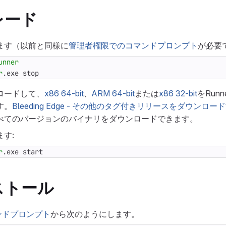
レード
ます（以前と同様に
管理者権限でのコマンドプロンプト
が必要
unner
r
.
exe
stop
ロードして、
x86 64-bit
、
ARM 64-bit
または
x86 32-bit
をRun
す。
Bleeding Edge - その他のタグ付きリリースをダウンロー
べてのバージョンのバイナリをダウンロードできます。
す:
r
.
exe
start
ストール
ンドプロンプト
から次のようにします。