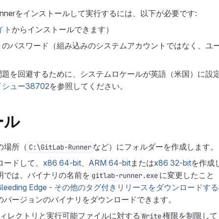
ab Runnerをインストールして実行するには、以下が必要です:
イト
からインストールできます）
トのパスワード（組み込みのシステムアカウントではなく、ユ
問題を回避するために、システムロケールが英語（米国）に設
イシュー38702
を参照してください。
ール
の場所（
など）にフォルダーを作成します。
C:\GitLab-Runner
ロードして、
x86 64-bit
、
ARM 64-bit
または
x86 32-bit
を作成
明では、バイナリの名前を
に変更したこと
gitlab-runner.exe
Bleeding Edge - その他のタグ付きリリースをダウンロードする
のバージョンのバイナリをダウンロードできます。
nerのディレクトリと実行可能ファイルに対する
権限を制限して
Write