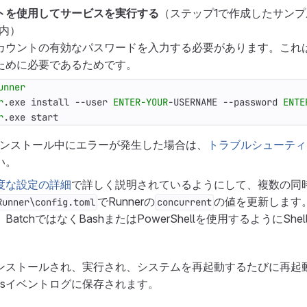
トを使用してサービスを実行する
（ステップ1で作成したサン
内）
ウントの有効なパスワードを入力する必要があります。これは、
ために必要であるためです。
unner
r
.
exe
install
-
-user
ENTER-YOUR
-USERNAME
-
-password
ENTE
r
.
exe
start
nerのインストール中にエラーが発生した場合は、
トラブルシューティ
い。
度な設定の詳細
で詳しく説明されているようにして、複数の同
でRunnerの
の値を更新します
Runner\config.toml
concurrent
tchではなくBashまたはPowerShellを使用するようにShell 
がインストールされ、実行され、システムを再起動するたびに再
owsイベントログに保存されます。