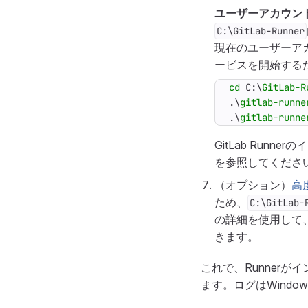
ユーザーアカウン
C:\GitLab-Runner
現在のユーザーアカ
ービスを開始する
cd 
C:
\
GitLab-R
.\
gitlab-runne
.\
gitlab-runne
GitLab Run
を参照してくださ
（オプション）
高
ため、
C:\GitLab-
の詳細を使用して、Ba
きます。
これで、Runner
ます。ログはWind