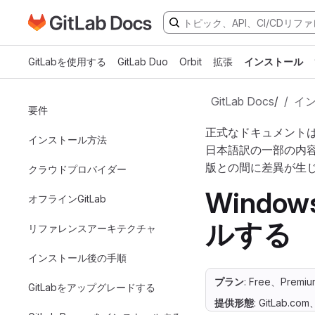
GitLabドキュメントのホームページに移動
メインコンテンツにスキップ
GitLabを使用する
GitLab Duo
Orbit
拡張
インストール
GitLab Docs
/
イ
要件
正式なドキュメント
インストール方法
日本語訳の一部の内
版との間に差異が生
クラウドプロバイダー
Windo
オフラインGitLab
ルする
リファレンスアーキテクチャ
インストール後の手順
プラン
: Free、Premiu
GitLabをアップグレードする
提供形態
: GitLab.co