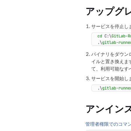
アップグ
サービスを停止し
cd 
C:
\
GitLab-R
.\
gitlab-runne
バイナリをダウン
イルと置き換えま
て、利用可能なす
サービスを開始しま
.\
gitlab-runne
アンイン
管理者権限でのコマ