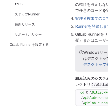
z/OS
の権限を設定しな
で任意のコードを
ステップRunner
管理者権限でのコ
最新リリース
Runnerを登録しま
GitLab Ru
サポートポリシー
奨）またはユーザ
GitLab Runnerを設定する
Windows
はデスクトッ
デスクトップ
組み込みのシステ
レクトリ
C:\GitLa
cd 
C:
\
GitLab-R
.\
gitlab-runne
.\
gitlab-runne