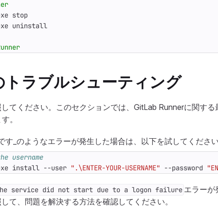
ner
exe
stop
exe
uninstall
Runner
wsのトラブルシューティング
してください。このセクションでは、GitLab Runnerに関す
ます。
です_のようなエラーが発生した場合は、以下を試してくださ
the username
exe
install
-
-user
".\ENTER-YOUR-USERNAME"
-
-password
"E
エラーが
he service did not start due to a logon failure
照して、問題を解決する方法を確認してください。