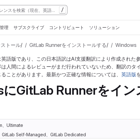
/
管理
サブスクライブ
コントリビュート
ソリューション
ンストール
/
GitLab Runnerをインストールする
/
Windows
は英語版であり、この日本語訳はAI支援翻訳により作成された
容は人間によるレビューがまだ行われていないため、翻訳のタ
じることがあります。最新かつ正確な情報については、
英語版
wsにGitLab Runnerを
m、Ultimate
m、GitLab Self-Managed、GitLab Dedicated