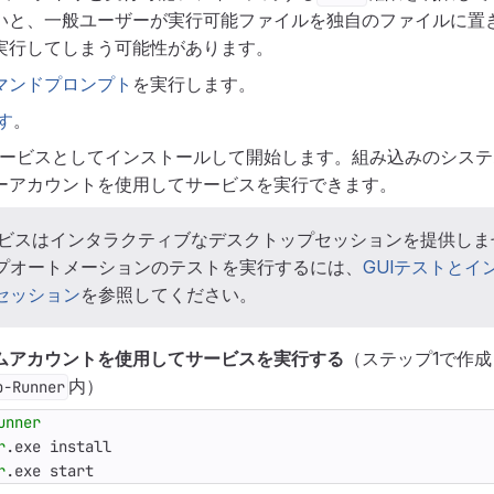
いと、一般ユーザーが実行可能ファイルを独自のファイルに置
実行してしまう可能性があります。
マンドプロンプト
を実行します。
す
。
nnerをサービスとしてインストールして開始します。組み込みのシ
ーアカウントを使用してサービスを実行できます。
サービスはインタラクティブなデスクトップセッションを提供しま
プオートメーションのテストを実行するには、
GUIテストとイ
セッション
を参照してください。
ムアカウントを使用してサービスを実行する
（ステップ1で作
内）
b-Runner
unner
r
.
exe
install
r
.
exe
start