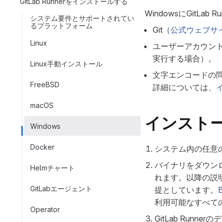
GitLab Runnerをインストールする
WindowsにGitL
システム要件とサポートされてい
るプラットフォーム
Git（
公式ウェブサ
Linux
ユーザーアカウン
実行する場合）。
Linux手動インストール
文字エンコードの
FreeBSD
詳細については、
macOS
インスト
Windows
Docker
システム内の任意
バイナリをダウン
Helmチャート
れます。以降の説
GitLabエージェント
提としています。
利用可能なすべて
Operator
GitLab Run