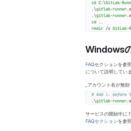
cd 
C:
\
GitLab-Run
.\
gitlab-runner
.
.\
gitlab-runner
.
cd 
..
rmdir 
/
s
GitLab-
Windo
FAQ
セクションを参照
について説明してい
_アカウント名が無効
# Add \. before 
.\
gitlab-runner
.
サービスの開始中に
T
FAQセクション
を参