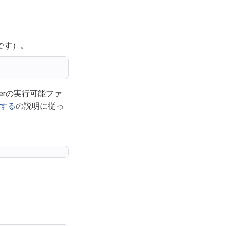
です）。
nerの実行可能ファ
ドする
の説明に従っ