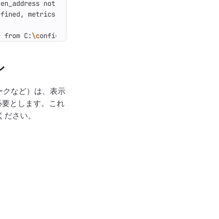
ten_address not defined, session endpoints disabled  
bui
efined, metrics 
&
 debug endpoints disabled  
builds
=
                                
builds
=
r from C:
\c
onfig.toml...        
builds
=
0...
ン
ワークなど）は、表示
必要とします。これ
ください。