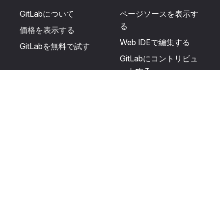
GitLabについて
ページソースを表示す
る
価格を表示する
Web IDEで編集する
GitLabを無料で試す
GitLabにコントリビュ
ートする
更新を提案する
ヘルプとコミュニテ
リソース
ィ
利用規約
認定を受ける
プライバシーに関する
サポートを受ける
声明
GitLabフォーラムに投
生成AIの使用
稿する
ユーザーライセンスの
利用規定