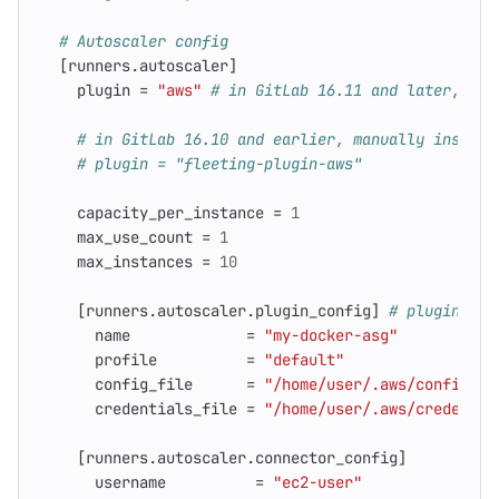
# Autoscaler config
[
runners
.
autoscaler
]
plugin
=
"aws"
# in GitLab 16.11 and later, ens
# in GitLab 16.10 and earlier, manually install
# plugin = "fleeting-plugin-aws"
capacity_per_instance
=
1
max_use_count
=
1
max_instances
=
10
[
runners
.
autoscaler
.
plugin_config
]
# plugin spe
name
=
"my-docker-asg"
profile
=
"default"
config_file
=
"/home/user/.aws/config"
credentials_file
=
"/home/user/.aws/credentia
[
runners
.
autoscaler
.
connector_config
]
username
=
"ec2-user"