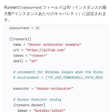
Runnerの
フィールドは10（インスタンスの最
concurrent
大数*インスタンスあたりのキャパシティ）に設定されま
す。
concurrent
=
10
[[
runners
]]
name
=
"docker autoscaler example"
url
=
"https://gitlab.com"
token
=
"<token>"
shell
=
"sh"
# uncomment for Windows Images when the Runner ma
# environment = ["FF_USE_POWERSHELL_PATH_RESOLVER
executor
=
"docker-autoscaler"
# Docker Executor config
[
runners
.
docker
]
image
=
"busybox:latest"