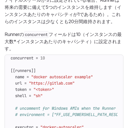
アイドルスケールが
に設定されている場合、Runnerは
5
将来の需要に備えて5つのインスタンスを維持します（イ
ンスタンスあたりのキャパシティが1であるため）。これ
らのインスタンスは少なくとも20分間維持されます。
Runnerの
フィールドは10（インスタンスの最
concurrent
大数*インスタンスあたりのキャパシティ）に設定されま
す。
concurrent
=
10
[[
runners
]]
name
=
"docker autoscaler example"
url
=
"https://gitlab.com"
token
=
"<token>"
shell
=
"sh"
# uncomment for Windows AMIs when the Runner mana
# environment = ["FF_USE_POWERSHELL_PATH_RESOLVER
executor
=
"docker-autoscaler"