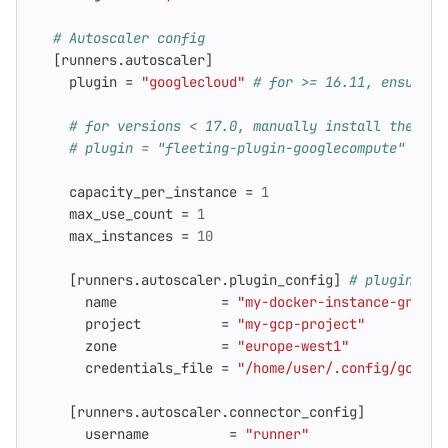
# Autoscaler config
[
runners
.
autoscaler
]
plugin
=
"googlecloud"
# for >= 16.11, ensure y
# for versions < 17.0, manually install the plu
# plugin = "fleeting-plugin-googlecompute"
capacity_per_instance
=
1
max_use_count
=
1
max_instances
=
10
[
runners
.
autoscaler
.
plugin_config
]
# plugin spe
name
=
"my-docker-instance-group"
project
=
"my-gcp-project"
zone
=
"europe-west1"
credentials_file
=
"/home/user/.config/gcloud
[
runners
.
autoscaler
.
connector_config
]
username
=
"runner"