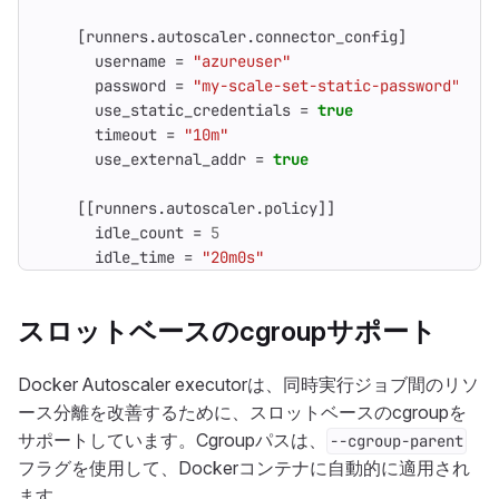
[
runners
.
autoscaler
.
connector_config
]
username
=
"azureuser"
password
=
"my-scale-set-static-password"
use_static_credentials
=
true
timeout
=
"10m"
use_external_addr
=
true
[[
runners
.
autoscaler
.
policy
]]
idle_count
=
5
idle_time
=
"20m0s"
スロットベースのcgroupサポート
Docker Autoscaler executorは、同時実行ジョブ間のリソ
ース分離を改善するために、スロットベースのcgroupを
サポートしています。Cgroupパスは、
--cgroup-parent
フラグを使用して、Dockerコンテナに自動的に適用され
ます。