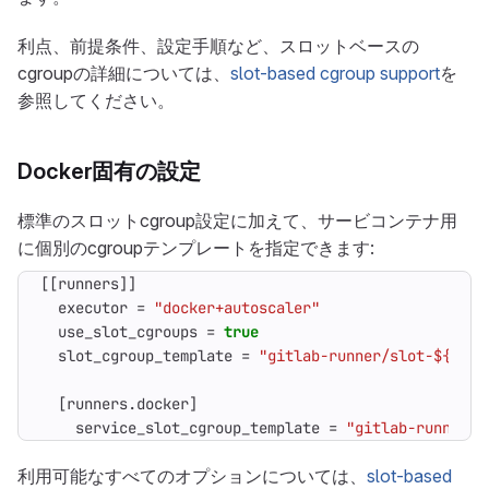
利点、前提条件、設定手順など、スロットベースの
cgroupの詳細については、
slot-based cgroup support
を
参照してください。
Docker固有の設定
標準のスロットcgroup設定に加えて、サービコンテナ用
に個別のcgroupテンプレートを指定できます:
[[
runners
]]
executor
=
"docker+autoscaler"
use_slot_cgroups
=
true
slot_cgroup_template
=
"gitlab-runner/slot-${slot
[
runners
.
docker
]
service_slot_cgroup_template
=
"gitlab-runner/s
利用可能なすべてのオプションについては、
slot-based