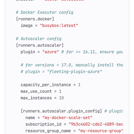
# Docker Executor config
[
runners
.
docker
]
image
=
"busybox:latest"
# Autoscaler config
[
runners
.
autoscaler
]
plugin
=
"azure"
# for >= 16.11, ensure you run
# for versions < 17.0, manually install the plu
# plugin = "fleeting-plugin-azure"
capacity_per_instance
=
1
max_use_count
=
1
max_instances
=
10
[
runners
.
autoscaler
.
plugin_config
]
# plugin spe
name
=
"my-docker-scale-set"
subscription_id
=
"9b3c4602-cde2-4089-bed8-88
resource_group_name
=
"my-resource-group"