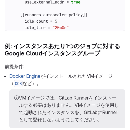
use_external_addr
=
true
[[
runners
.
autoscaler
.
policy
]]
idle_count
=
5
idle_time
=
"20m0s"
例: インスタンスあたり1つのジョブに対する
Google Cloudインスタンスグループ
前提条件:
Docker Engine
がインストールされたVMイメージ
（
など）。
COS
VMイメージでは、GitLab Runnerをインストー
ルする必要はありません。VMイメージを使用し
て起動されたインスタンスを、GitLabにRunner
として登録しないようにしてください。