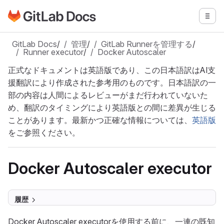
GitLabドキュメントのホームページに移動
メニ
メインコンテンツにスキップ
GitLab Docs
/
管理
/
GitLab Runnerを管理する
/
Runner executor
/
Docker Autoscaler
正式なドキュメントは英語版であり、この日本語訳はAI支
援翻訳により作成された参考用のものです。日本語訳の一
部の内容は人間によるレビューがまだ行われていないた
め、翻訳のタイミングにより英語版との間に差異が生じる
ことがあります。最新かつ正確な情報については、
英語版
をご参照ください。
Docker Autoscaler executor
履歴
Docker Autoscaler executorを使用する前に、一連の既知