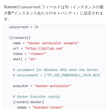
Runnerの
フィールドは10（インスタンスの最
concurrent
大数*インスタンスあたりのキャパシティ）に設定されま
す。
concurrent
=
10
[[
runners
]]
name
=
"docker autoscaler example"
url
=
"https://gitlab.com"
token
=
"<token>"
shell
=
"sh"
# uncomment for Windows AMIs when the Runner mana
# environment = ["FF_USE_POWERSHELL_PATH_RESOLVER
executor
=
"docker-autoscaler"
# Docker Executor config
[
runners
.
docker
]
image
=
"busybox:latest"