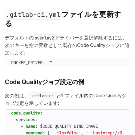
ファイルを更新す
.gitlab-ci.yml
る
デフォルトの
ドライバーを選択解除するには、
overlay2
次のキーを空の変数として既存のCode Qualityジョブに追
加します:
DOCKER_DRIVER: 
""
Code Qualityジョブ設定の例
次の例は、
ファイル内のCode Qualityジ
.gitlab-ci.yml
ョブ設定を示しています:
code_quality
:
services
:
- 
name
:
$CODE_QUALITY_DIND_IMAGE
command
:
[
'--tls=false'
,
'--host=tcp://0.0.0.