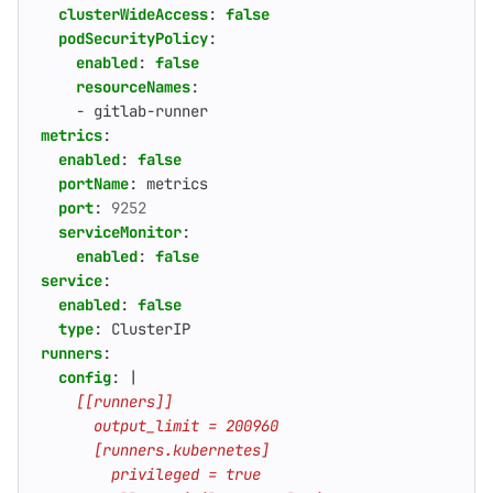
clusterWideAccess
:
false
podSecurityPolicy
:
enabled
:
false
resourceNames
:
- 
gitlab-runner
metrics
:
enabled
:
false
portName
:
metrics
port
:
9252
serviceMonitor
:
enabled
:
false
service
:
enabled
:
false
type
:
ClusterIP
runners
:
config
:
|