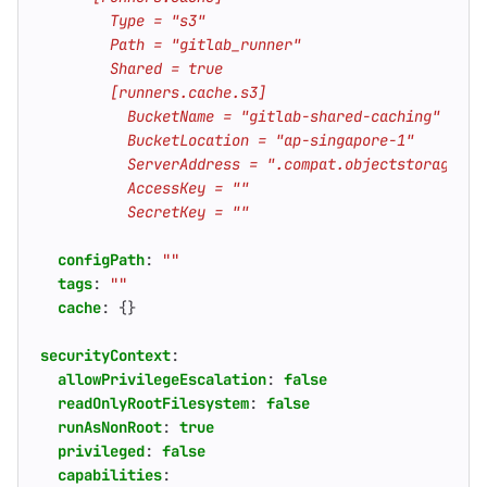
          SecretKey = ""
configPath
:
""
tags
:
""
cache
:
{}
securityContext
:
allowPrivilegeEscalation
:
false
readOnlyRootFilesystem
:
false
runAsNonRoot
:
true
privileged
:
false
capabilities
: