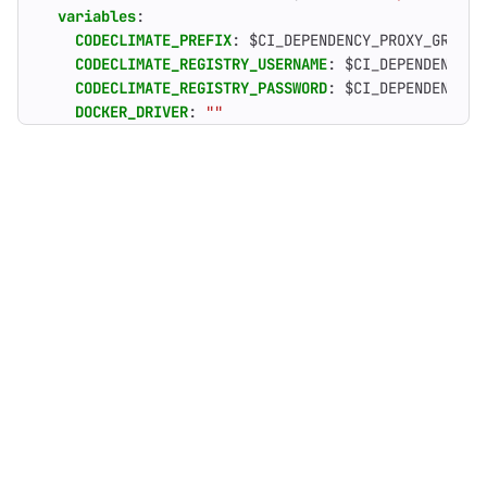
variables
:
CODECLIMATE_PREFIX
:
$CI_DEPENDENCY_PROXY_GROUP_
CODECLIMATE_REGISTRY_USERNAME
:
$CI_DEPENDENCY_P
CODECLIMATE_REGISTRY_PASSWORD
:
$CI_DEPENDENCY_P
DOCKER_DRIVER
:
""