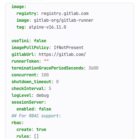
image
:
registry
:
registry.gitlab.com
image
:
gitlab-org/gitlab-runner
tag
:
alpine-v16.11.0
useTini
:
false
imagePullPolicy
:
IfNotPresent
gitlabUrl
:
https://gitlab.com/
runnerToken
:
""
terminationGracePeriodSeconds
:
3600
concurrent
:
100
shutdown_timeout
:
0
checkInterval
:
5
logLevel
:
debug
sessionServer
:
enabled
:
false
## For RBAC support:
rbac
:
create
:
true
rules
:
[]