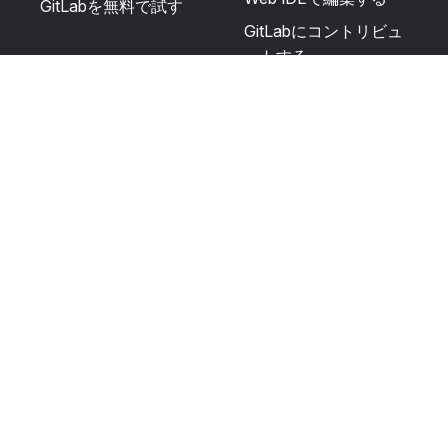
GitLabを無料で試す
GitLabにコントリビュ
ートする
更新を提案する
ヘルプとコミュニテ
リソース
ィ
利用規約
認定を受ける
プライバシーに関する
サポートを受ける
声明
GitLabフォーラムに投
生成AIの使用
稿する
ユーザーライセンスの
利用規定
Cookie Preferences