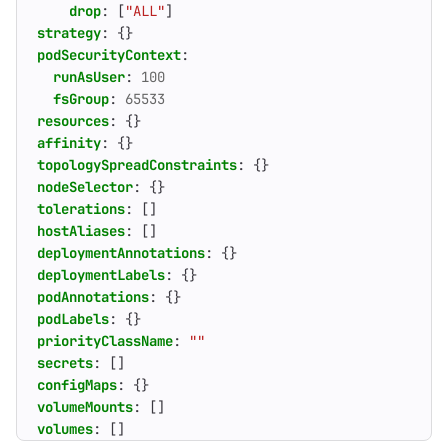
drop
:
[
"ALL"
]
strategy
:
{}
podSecurityContext
:
runAsUser
:
100
fsGroup
:
65533
resources
:
{}
affinity
:
{}
topologySpreadConstraints
:
{}
nodeSelector
:
{}
tolerations
:
[]
hostAliases
:
[]
deploymentAnnotations
:
{}
deploymentLabels
:
{}
podAnnotations
:
{}
podLabels
:
{}
priorityClassName
:
""
secrets
:
[]
configMaps
:
{}
volumeMounts
:
[]
volumes
:
[]