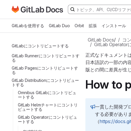
GitLabドキュメントのホームページに移動
メインコンテンツにスキップ
GitLabを使用する
GitLab Duo
Orbit
拡張
インストール
GitLab Docs
/
コ
GitLab Oper
GitLabにコントリビュートする
正式なドキュメント
GitLab Runnerにコントリビュートす
る
日本語訳の一部の内
GitLab Pagesにコントリビュートす
版との間に差異が生
る
How to p
GitLab Distributionにコントリビュー
トする
Omnibus GitLabにコントリビュ
ートする
GitLab Helmチャートにコントリ
一貫した開発プロ
ビュートする
する必要がありま
GitLab Operatorにコントリビュ
（
https://docs.g
ートする