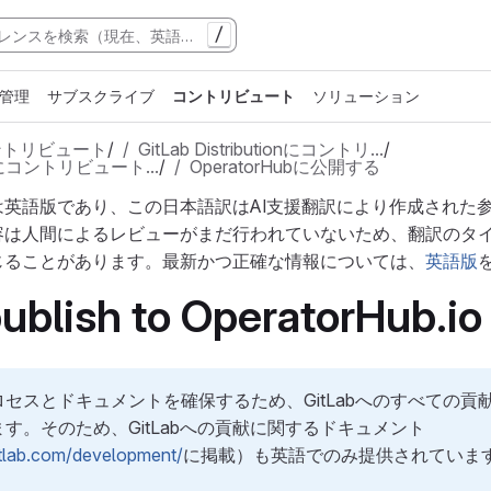
/
管理
サブスクライブ
コントリビュート
ソリューション
ントリビュート
/
GitLab Distributionにコントリ…
/
atorにコントリビュート…
/
OperatorHubに公開する
は英語版であり、この日本語訳はAI支援翻訳により作成された
容は人間によるレビューがまだ行われていないため、翻訳のタ
じることがあります。最新かつ正確な情報については、
英語版
ublish to OperatorHub.io
セスとドキュメントを確保するため、GitLabへのすべての貢
す。そのため、GitLabへの貢献に関するドキュメント
itlab.com/development/
に掲載）も英語でのみ提供されていま