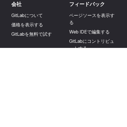
会社
フィードバック
GitLabについて
ページソースを表示す
る
価格を表示する
Web IDEで編集する
GitLabを無料で試す
GitLabにコントリビュ
ートする
更新を提案する
ヘルプとコミュニテ
リソース
ィ
利用規約
認定を受ける
プライバシーに関する
サポートを受ける
声明
GitLabフォーラムに投
生成AIの使用
稿する
ユーザーライセンスの