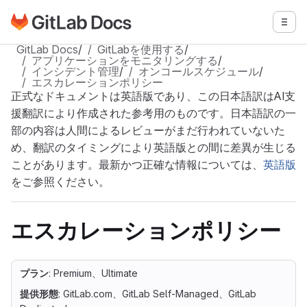
GitLabドキュメントのホームページに移動
メニ
メインコンテンツにスキップ
GitLab Docs
/
GitLabを使用する
/
アプリケーションをモニタリングする
/
インシデント管理
/
オンコールスケジュール
/
エスカレーションポリシー
正式なドキュメントは英語版であり、この日本語訳はAI支
援翻訳により作成された参考用のものです。日本語訳の一
部の内容は人間によるレビューがまだ行われていないた
め、翻訳のタイミングにより英語版との間に差異が生じる
ことがあります。最新かつ正確な情報については、
英語版
をご参照ください。
エスカレーションポリシー
プラン
: Premium、Ultimate
提供形態
: GitLab.com、GitLab Self-Managed、GitLab