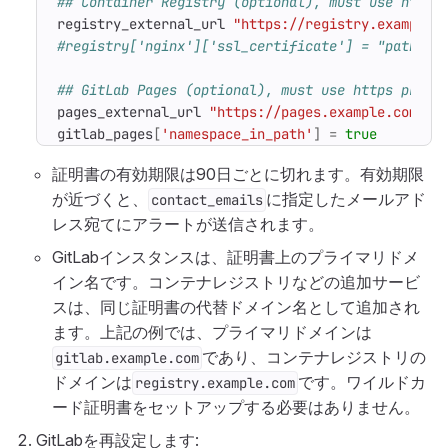
## Container Registry (optional), must use https
registry_external_url
"https://registry.example.
#registry['nginx']['ssl_certificate'] = "path/to
## GitLab Pages (optional), must use https proto
pages_external_url
"https://pages.example.com"
gitlab_pages
[
'namespace_in_path'
]
=
true
# 
証明書の有効期限は90日ごとに切れます。有効期限
が近づくと、
に指定したメールアド
contact_emails
レス宛てにアラートが送信されます。
GitLabインスタンスは、証明書上のプライマリドメ
イン名です。コンテナレジストリなどの追加サービ
スは、同じ証明書の代替ドメイン名として追加され
ます。上記の例では、プライマリドメインは
であり、コンテナレジストリの
gitlab.example.com
ドメインは
です。ワイルドカ
registry.example.com
ード証明書をセットアップする必要はありません。
GitLabを再設定します: