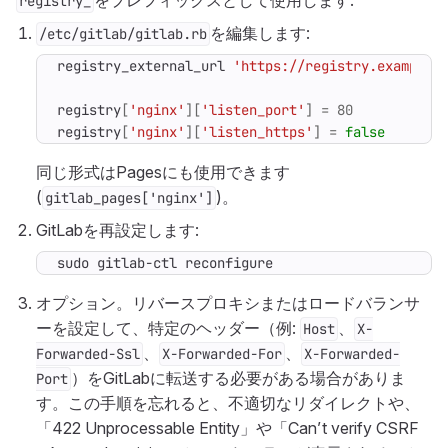
をプレフィックスとして使用します:
registry_
を編集します:
/etc/gitlab/gitlab.rb
registry_external_url
'https://registry.example.
registry
[
'nginx'
][
'listen_port'
]
=
80
registry
[
'nginx'
][
'listen_https'
]
=
false
同じ形式はPagesにも使用できます
(
)。
gitlab_pages['nginx']
GitLabを再設定します:
sudo gitlab-ctl reconfigure
オプション。リバースプロキシまたはロードバランサ
ーを設定して、特定のヘッダー（例:
、
Host
X-
、
、
Forwarded-Ssl
X-Forwarded-For
X-Forwarded-
）をGitLabに転送する必要がある場合がありま
Port
す。この手順を忘れると、不適切なリダイレクトや、
「422 Unprocessable Entity」や「Can’t verify CSRF