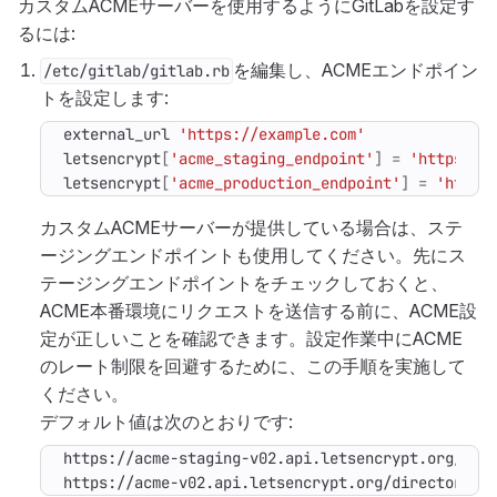
カスタムACMEサーバーを使用するようにGitLabを設定す
るには:
を編集し、ACMEエンドポイン
/etc/gitlab/gitlab.rb
トを設定します:
external_url
'https://example.com'
letsencrypt
[
'acme_staging_endpoint'
]
=
'https://
letsencrypt
[
'acme_production_endpoint'
]
=
'https
カスタムACMEサーバーが提供している場合は、ステ
ージングエンドポイントも使用してください。先にス
テージングエンドポイントをチェックしておくと、
ACME本番環境にリクエストを送信する前に、ACME設
定が正しいことを確認できます。設定作業中にACME
のレート制限を回避するために、この手順を実施して
ください。
デフォルト値は次のとおりです:
https://acme-v02.api.letsencrypt.org/directory