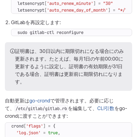
letsencrypt
[
'auto_renew_minute'
]
=
"30"
letsencrypt
[
'auto_renew_day_of_month'
]
=
"*/7"
GitLabを再設定します:
sudo gitlab-ctl reconfigure
証明書は、30日以内に期限切れになる場合にのみ
更新されます。たとえば、毎月1日の午前00:00に
更新するように設定し、証明書の有効期限が31日
である場合、証明書は更新前に期限切れになりま
す。
自動更新は
go-crond
で管理されます。必要に応じ
て、
を編集して、
CLI引数
をgo-
/etc/gitlab/gitlab.rb
crondに渡すことができます:
crond
[
'flags'
]
=
{
'log.json'
=
true
,