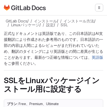
GitLabドキュメントのホームページに移動
メニ
メインコンテンツにスキップ
GitLab Docs
/
インストール
/
インストール方法
/
Linuxパッケージ
/
設定
/
SSL
正式なドキュメントは英語版であり、この日本語訳はAI支
援翻訳により作成された参考用のものです。日本語訳の一
部の内容は人間によるレビューがまだ行われていないた
め、翻訳のタイミングにより英語版との間に差異が生じる
ことがあります。最新かつ正確な情報については、
英語版
をご参照ください。
SSLをLinuxパッケージイン
ストール用に設定する
プラン
: Free、Premium、Ultimate