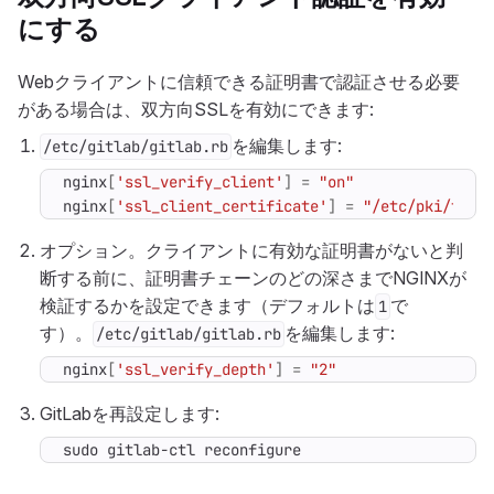
にする
Webクライアントに信頼できる証明書で認証させる必要
がある場合は、双方向SSLを有効にできます:
を編集します:
/etc/gitlab/gitlab.rb
nginx
[
'ssl_verify_client'
]
=
"on"
nginx
[
'ssl_client_certificate'
]
=
"/etc/pki/tls/
オプション。クライアントに有効な証明書がないと判
断する前に、証明書チェーンのどの深さまでNGINXが
検証するかを設定できます（デフォルトは
で
1
す）。
を編集します:
/etc/gitlab/gitlab.rb
nginx
[
'ssl_verify_depth'
]
=
"2"
GitLabを再設定します:
sudo gitlab-ctl reconfigure