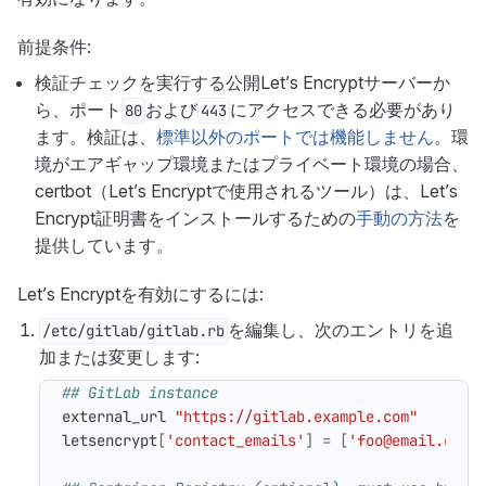
前提条件:
検証チェックを実行する公開Let’s Encryptサーバーか
ら、ポート
および
にアクセスできる必要があり
80
443
ます。検証は、
標準以外のポートでは機能しません
。環
境がエアギャップ環境またはプライベート環境の場合、
certbot（Let’s Encryptで使用されるツール）は、Let’s
Encrypt証明書をインストールするための
手動の方法
を
提供しています。
Let’s Encryptを有効にするには:
を編集し、次のエントリを追
/etc/gitlab/gitlab.rb
加または変更します:
## GitLab instance
external_url
"https://gitlab.example.com"
letsencrypt
[
'contact_emails'
]
=
[
'foo@email.com'