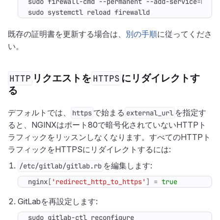
sudo firewall-cmd --permanent --add-service
=
sudo systemctl reload firewalld
既存の証明書を更新する場合は、
別の手順
に従ってくださ
い。
リクエストを
にリダイレクトす
HTTP
HTTPS
る
デフォルトでは、
で始まる
を指定す
https
external_url
ると、NGINXはポート80で暗号化されていないHTTPト
ラフィックをリッスンしなくなります。すべてのHTTPト
ラフィックをHTTPSにリダイレクトするには:
を編集します:
/etc/gitlab/gitlab.rb
nginx
[
'redirect_http_to_https'
]
=
true
GitLabを再設定します:
sudo gitlab-ctl reconfigure