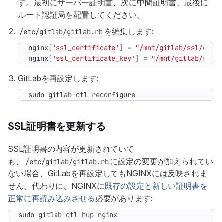
す。最初にサーバー証明書、次に中間証明書、最後に
ルート認証局を配置してください。
を編集します:
/etc/gitlab/gitlab.rb
nginx
[
'ssl_certificate'
]
=
"/mnt/gitlab/ssl/gitl
nginx
[
'ssl_certificate_key'
]
=
"/mnt/gitlab/ssl/
GitLabを再設定します:
sudo gitlab-ctl reconfigure
SSL証明書を更新する
SSL証明書の内容が更新されていて
も、
に設定の変更が加えられてい
/etc/gitlab/gitlab.rb
ない場合、GitLabを再設定してもNGINXには反映されま
せん。代わりに、NGINXに
既存の設定と新しい証明書を
正常に再読み込みさせる
必要があります: