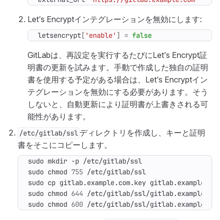
Let’s Encryptインテグレーションを無効にします:
letsencrypt
[
'enable'
]
=
false
GitLabは、再設定を実行するたびにLet’s Encrypt証
明書の更新を試みます。手動で作成した独自の証明
書を使用する予定がある場合は、Let’s Encryptイン
テグレーションを無効にする必要があります。そう
しないと、自動更新により証明書が上書きされる可
能性があります。
ディレクトリを作成し、キーと証明
/etc/gitlab/ssl
書をそこにコピーします。
sudo chmod 
755
sudo chmod 
644
sudo chmod 
600
 /etc/gitlab/ssl/gitlab.example.co