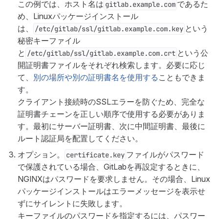
この例では、ホスト名は
であるた
gitlab.example.com
め、Linuxパッケージインストール
は、
という
/etc/gitlab/ssl/gitlab.example.com.key
秘密キーファイル
と
という公
/etc/gitlab/ssl/gitlab.example.com.crt
開証明書ファイルをそれぞれ検索します。必要に応じ
て、
別の場所や別の証明書名を使用する
こともできま
す。
クライアント接続時のSSLエラーを防ぐため、完全な
証明書チェーンを正しい順序で使用する必要がありま
す。最初にサーバー証明書、次に中間証明書、最後に
ルート認証局を配置してください。
オプション。
ファイルがパスワード
certificate.key
で保護されている場合、GitLabを再設定するときに、
NGINXはパスワードを要求しません。その場合、Linux
パッケージインストールはエラーメッセージを表示せ
ずにサイレントに失敗します。
キーファイルのパスワードを指定するには、パスワー