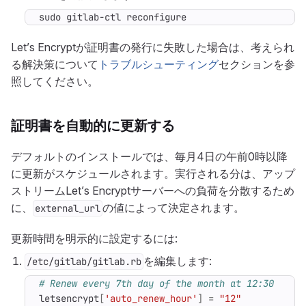
sudo gitlab-ctl reconfigure
Let’s Encryptが証明書の発行に失敗した場合は、考えられ
る解決策について
トラブルシューティング
セクションを参
照してください。
証明書を自動的に更新する
デフォルトのインストールでは、毎月4日の午前0時以降
に更新がスケジュールされます。実行される分は、アップ
ストリームLet’s Encryptサーバーへの負荷を分散するため
に、
の値によって決定されます。
external_url
更新時間を明示的に設定するには:
を編集します:
/etc/gitlab/gitlab.rb
# Renew every 7th day of the month at 12:30
letsencrypt
[
'auto_renew_hour'
]
=
"12"