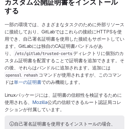
カスタム公開証明書をインストール
する
一部の環境では、さまざまなタスクのために外部リソース
に接続しており、GitLabではこれらの接続にHTTPSを使
用でき、自己署名証明書を使用した接続もサポートしてい
ます。GitLabには独自のCA証明書バンドルがあ
り、
ディレクトリに個別のカ
/etc/gitlab/trusted-certs
スタム証明書を配置することで証明書を追加できます。そ
の後、それらはバンドルに追加されます。追加には
コマンドが使用されますが、このコマン
openssl rehash
ドは
単一の証明書
でのみ機能します。
Linuxパッケージには、証明書の信頼性を検証するために
使用される、
Mozilla
公式の信頼できるルート認証局コレ
クションが付属しています。
自己署名証明書を使用するインストールの場合、