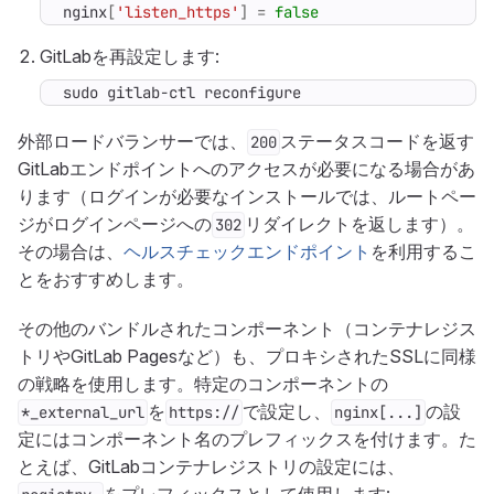
nginx
[
'listen_https'
]
=
false
GitLabを再設定します:
sudo gitlab-ctl reconfigure
外部ロードバランサーでは、
ステータスコードを返す
200
GitLabエンドポイントへのアクセスが必要になる場合があ
ります（ログインが必要なインストールでは、ルートペー
ジがログインページへの
リダイレクトを返します）。
302
その場合は、
ヘルスチェックエンドポイント
を利用するこ
とをおすすめします。
その他のバンドルされたコンポーネント（コンテナレジス
トリやGitLab Pagesなど）も、プロキシされたSSLに同様
の戦略を使用します。特定のコンポーネントの
を
で設定し、
の設
*_external_url
https://
nginx[...]
定にはコンポーネント名のプレフィックスを付けます。た
とえば、GitLabコンテナレジストリの設定には、