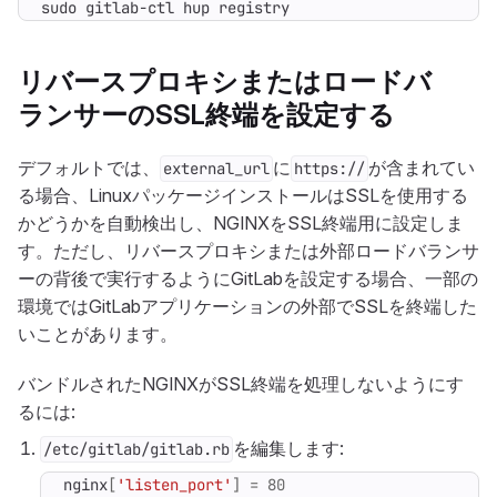
sudo gitlab-ctl hup registry
リバースプロキシまたはロードバ
ランサーのSSL終端を設定する
デフォルトでは、
に
が含まれてい
external_url
https://
る場合、LinuxパッケージインストールはSSLを使用する
かどうかを自動検出し、NGINXをSSL終端用に設定しま
す。ただし、リバースプロキシまたは外部ロードバランサ
ーの背後で実行するようにGitLabを設定する場合、一部の
環境ではGitLabアプリケーションの外部でSSLを終端した
いことがあります。
バンドルされたNGINXがSSL終端を処理しないようにす
るには:
を編集します:
/etc/gitlab/gitlab.rb
nginx
[
'listen_port'
]
=
80