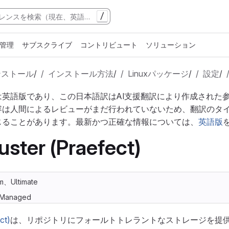
/
管理
サブスクライブ
コントリビュート
ソリューション
ンストール
/
インストール方法
/
Linuxパッケージ
/
設定
/
は英語版であり、この日本語訳はAI支援翻訳により作成された
容は人間によるレビューがまだ行われていないため、翻訳のタ
じることがあります。最新かつ正確な情報については、
英語版
uster (Praefect)
m、Ultimate
f-Managed
ct)
は、リポジトリにフォールトトレラントなストレージを提供しま