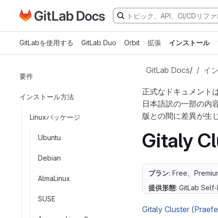
GitLabドキュメントのホームページに移動
メインコンテンツにスキップ
GitLabを使用する
GitLab Duo
Orbit
拡張
インストール
GitLab Docs
/
イ
要件
正式なドキュメント
インストール方法
日本語訳の一部の内
版との間に差異が生
Linuxパッケージ
Gitaly Cl
Ubuntu
Debian
プラン
: Free、Premiu
AlmaLinux
提供形態
: GitLab Sel
SUSE
Gitaly Cluster (Praefe