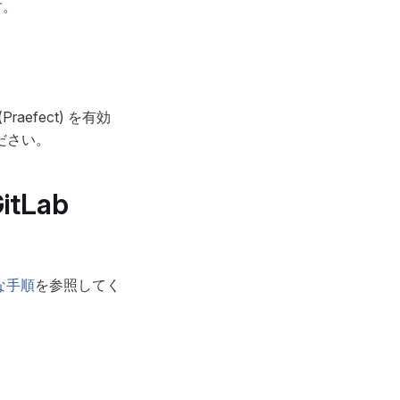
す。
Praefect) を有効
ださい。
itLab
な手順
を参照してく