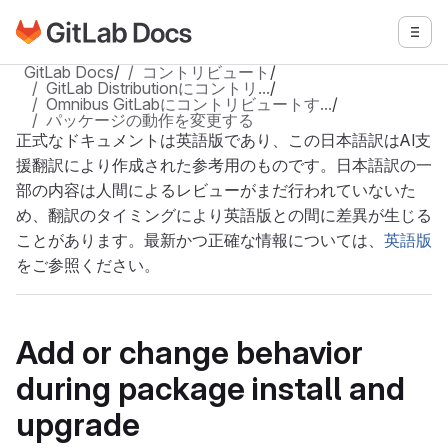
GitLabドキュメントのホームページに移動
メニ
メインコンテンツにスキップ
GitLab Docs
/
コントリビュート
/
GitLab Distributionにコントリ…
/
Omnibus GitLabにコントリビュートす…
/
パッケージの動作を変更する
正式なドキュメントは英語版であり、この日本語訳はAI支
援翻訳により作成された参考用のものです。日本語訳の一
部の内容は人間によるレビューがまだ行われていないた
め、翻訳のタイミングにより英語版との間に差異が生じる
ことがあります。最新かつ正確な情報については、
英語版
をご参照ください。
Add or change behavior
during package install and
upgrade