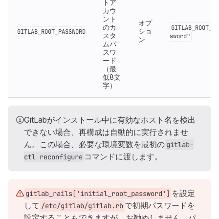
トア
カウ
ント
オプ
のカ
GITLAB_ROOT_PA
ショ
GITLAB_ROOT_PASSWORD
スタ
sword"
ン
ムパ
スワ
ード
（最
低8文
字）
GitLabがインストール中に有効なホスト名を検出
できない場合、再構成は自動的に実行されませ
ん。この場合、必要な環境変数を最初の
gitlab-
コマンドに渡します。
ctl reconfigure
を設定
gitlab_rails['initial_root_password']
して
で初期パスワードを
/etc/gitlab/gitlab.rb
設定することもできますが、お勧めしません。パ