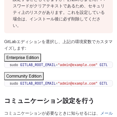
スワードがクリアテキストであるため、セキュリ
ティ上のリスクがあります。これを設定している
場合は、インストール後に必ず削除してくださ
い。
GitLabエディションを選択し、上記の環境変数でカスタマ
イズします:
Enterprise Edition
sudo 
GITLAB_ROOT_EMAIL
=
"admin@example.com"
GITLAB_R
Community Edition
sudo 
GITLAB_ROOT_EMAIL
=
"admin@example.com"
GITLAB_R
コミュニケーション設定を行う
コミュニケーションが必要なときに知らせるには、
メール