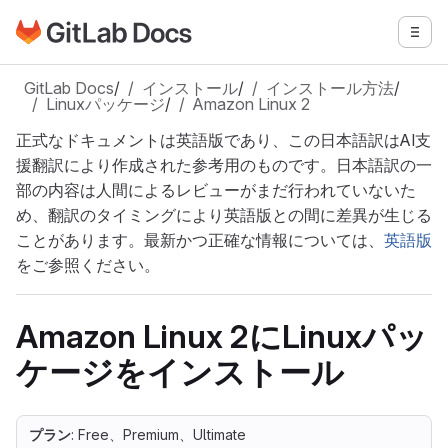
GitLabドキュメントのホームページに移動
メニ
メインコンテンツにスキップ
GitLab Docs
/
インストール
/
インストール方法
/
Linuxパッケージ
/
Amazon Linux 2
正式なドキュメントは英語版であり、この日本語訳はAI支
援翻訳により作成された参考用のものです。日本語訳の一
部の内容は人間によるレビューがまだ行われていないた
め、翻訳のタイミングにより英語版との間に差異が生じる
ことがあります。最新かつ正確な情報については、
英語版
をご参照ください。
Amazon Linux 2にLinuxパッ
ケージをインストール
プラン
: Free、Premium、Ultimate