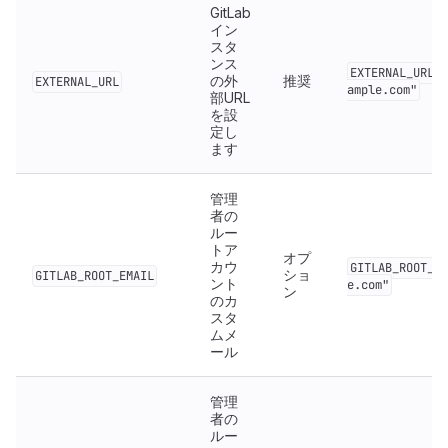
GitLab
イン
スタ
ンス
EXTERNAL_URL="
の外
推奨
EXTERNAL_URL
ample.com"
部URL
を設
定し
ます
管理
者の
ルー
トア
オプ
カウ
GITLAB_ROOT_EM
ショ
GITLAB_ROOT_EMAIL
ント
e.com"
ン
のカ
スタ
ムメ
ール
管理
者の
ルー