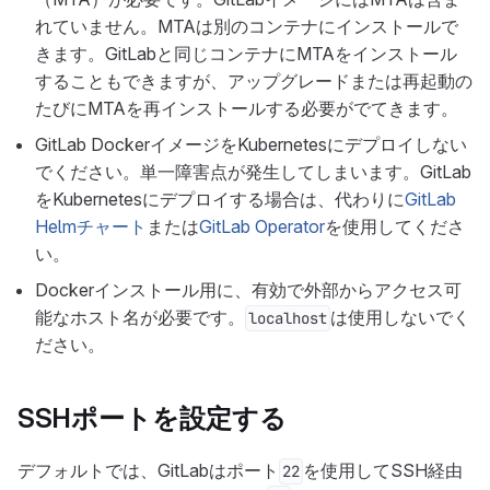
れていません。MTAは別のコンテナにインストールで
きます。GitLabと同じコンテナにMTAをインストール
することもできますが、アップグレードまたは再起動の
たびにMTAを再インストールする必要がでてきます。
GitLab DockerイメージをKubernetesにデプロイしない
でください。単一障害点が発生してしまいます。GitLab
をKubernetesにデプロイする場合は、代わりに
GitLab
Helmチャート
または
GitLab Operator
を使用してくださ
い。
Dockerインストール用に、有効で外部からアクセス可
能なホスト名が必要です。
は使用しないでく
localhost
ださい。
SSHポートを設定する
デフォルトでは、GitLabはポート
を使用してSSH経由
22