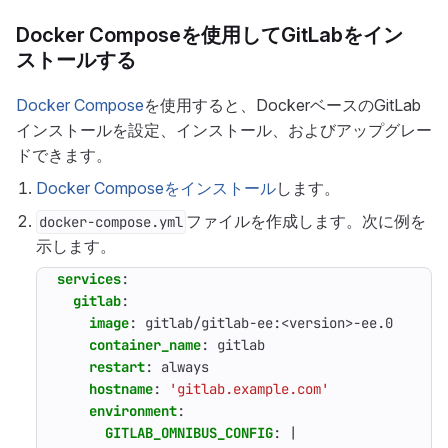
Docker Composeを使用してGitLabをイン
ストールする
Docker Compose
を使用すると、DockerベースのGitLab
インストールを設定、インストール、およびアップグレー
ドできます。
Docker Composeをインストール
します。
ファイルを作成します。次に例を
docker-compose.yml
示します。
services
:
gitlab
:
image
:
gitlab/gitlab-ee:<version>-ee.0
container_name
:
gitlab
restart
:
always
hostname
:
'gitlab.example.com'
environment
:
GITLAB_OMNIBUS_CONFIG
:
|