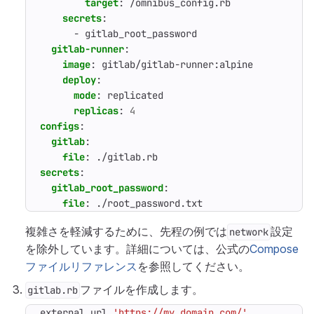
target
:
/omnibus_config.rb
secrets
:
- 
gitlab_root_password
gitlab-runner
:
image
:
gitlab/gitlab-runner:alpine
deploy
:
mode
:
replicated
replicas
:
4
configs
:
gitlab
:
file
:
./gitlab.rb
secrets
:
gitlab_root_password
:
file
:
./root_password.txt
複雑さを軽減するために、先程の例では
設定
network
を除外しています。詳細については、公式の
Compose
ファイルリファレンス
を参照してください。
ファイルを作成します。
gitlab.rb
external_url
'https://my.domain.com/'