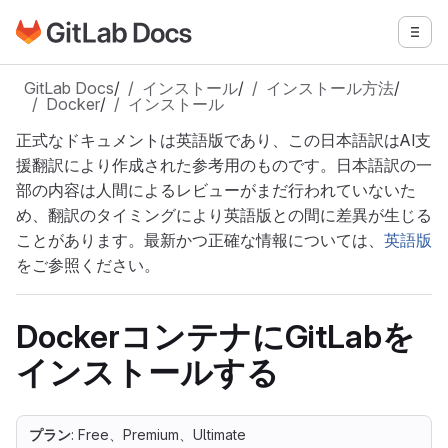
GitLabドキュメントのホームページに移動
メニ
メインコンテンツにスキップ
GitLab Docs
/
インストール
/
インストール方法
/
Docker
/
インストール
正式なドキュメントは英語版であり、この日本語訳はAI支
援翻訳により作成された参考用のものです。日本語訳の一
部の内容は人間によるレビューがまだ行われていないた
め、翻訳のタイミングにより英語版との間に差異が生じる
ことがあります。最新かつ正確な情報については、
英語版
をご参照ください。
DockerコンテナにGitLabを
インストールする
プラン
: Free、Premium、Ultimate