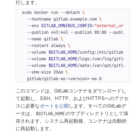
行します。
sudo docker run --detach 
  --hostname gitlab.example.com 
  --env 
GITLAB_OMNIBUS_CONFIG
=
"external_url 'h
  --publish 443:443 --publish 80:80 --publish 
  --name gitlab 
  --restart always 
  --volume 
$GITLAB_HOME
/config:/etc/gitlab 
  --volume 
$GITLAB_HOME
/logs:/var/log/gitlab 
  --volume 
$GITLAB_HOME
/data:/var/opt/gitlab 
  --shm-size 256m 
  gitlab/gitlab-ee:<version>-ee.0
このコマンドは、GitLabコンテナをダウンロードし
て起動し、SSH、HTTP、およびHTTPSへのアクセ
スに必要な
ポートを公開
します。すべてのGitLabデ
ータは、
のサブディレクトリとして保
$GITLAB_HOME
存されます。システム再起動後、コンテナは自動的
に再起動します。