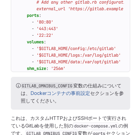
        external_url 'https://gitlab.example.com
ports
:
- 
'80:80'
- 
'443:443'
- 
'22:22'
volumes
:
- 
'$GITLAB_HOME/config:/etc/gitlab'
- 
'$GITLAB_HOME/logs:/var/log/gitlab'
- 
'$GITLAB_HOME/data:/var/opt/gitlab'
shm_size
:
'256m'
変数の仕組みについて
GITLAB_OMNIBUS_CONFIG
は、
Dockerコンテナの事前設定
セクションを参
照してください。
これは、カスタムHTTPおよびSSHポートで実行され
ているGitLabを使用した別の
の例
docker-compose.yml
です。
変数が
セクション
GITLAB_OMNIBUS_CONFIG
ports