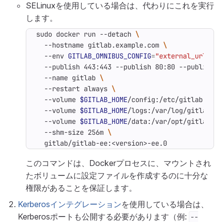
SELinuxを使用している場合は、代わりにこれを実行
します。
sudo docker run --detach 
  --hostname gitlab.example.com 
  --env 
GITLAB_OMNIBUS_CONFIG
=
"external_url 'h
  --publish 443:443 --publish 80:80 --publish 
  --name gitlab 
  --restart always 
  --volume 
$GITLAB_HOME
/config:/etc/gitlab:Z 
  --volume 
$GITLAB_HOME
/logs:/var/log/gitlab:Z
  --volume 
$GITLAB_HOME
/data:/var/opt/gitlab:Z
  --shm-size 256m 
  gitlab/gitlab-ee:<version>-ee.0
このコマンドは、Dockerプロセスに、マウントされ
たボリュームに設定ファイルを作成するのに十分な
権限があることを保証します。
Kerberosインテグレーション
を使用している場合は、
Kerberosポートも公開する必要があります（例:
--