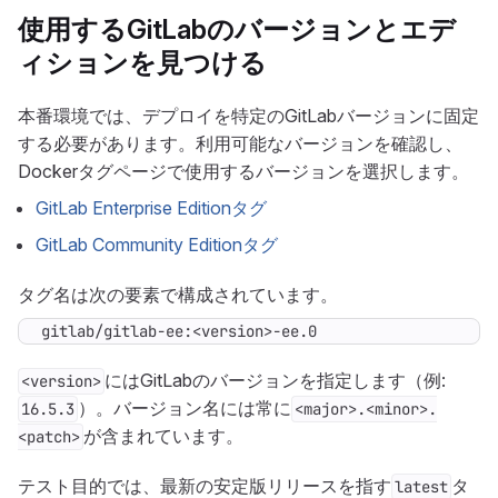
使用するGitLabのバージョンとエデ
ィションを見つける
本番環境では、デプロイを特定のGitLabバージョンに固定
する必要があります。利用可能なバージョンを確認し、
Dockerタグページで使用するバージョンを選択します。
GitLab Enterprise Editionタグ
GitLab Community Editionタグ
タグ名は次の要素で構成されています。
gitlab/gitlab-ee:<version>-ee.0
にはGitLabのバージョンを指定します（例:
<version>
）。バージョン名には常に
16.5.3
<major>.<minor>.
が含まれています。
<patch>
テスト目的では、最新の安定版リリースを指す
タ
latest