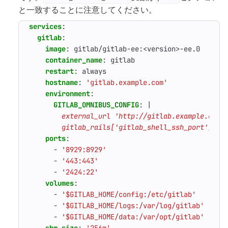
と一致することに注意してください。
services
:
gitlab
:
image
:
gitlab/gitlab-ee:<version>-ee.0
container_name
:
gitlab
restart
:
always
hostname
:
'gitlab.example.com'
environment
:
GITLAB_OMNIBUS_CONFIG
:
|
        gitlab_rails['gitlab_shell_ssh_port'] = 
ports
:
- 
'8929:8929'
- 
'443:443'
- 
'2424:22'
volumes
:
- 
'$GITLAB_HOME/config:/etc/gitlab'
- 
'$GITLAB_HOME/logs:/var/log/gitlab'
- 
'$GITLAB_HOME/data:/var/opt/gitlab'