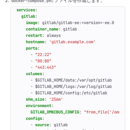
ファイルを作成します。
docker-compose.yml
services
:
gitlab
:
image
:
gitlab/gitlab-ee:<version>-ee.0
container_name
:
gitlab
restart
:
always
hostname
:
'gitlab.example.com'
ports
:
- 
"22:22"
- 
"80:80"
- 
"443:443"
volumes
:
- 
$GITLAB_HOME/data:/var/opt/gitlab
- 
$GITLAB_HOME/logs:/var/log/gitlab
- 
$GITLAB_HOME/config:/etc/gitlab
shm_size
:
'256m'
environment
:
GITLAB_OMNIBUS_CONFIG
:
"from_file('/omnibu
configs
:
- 
source
:
gitlab