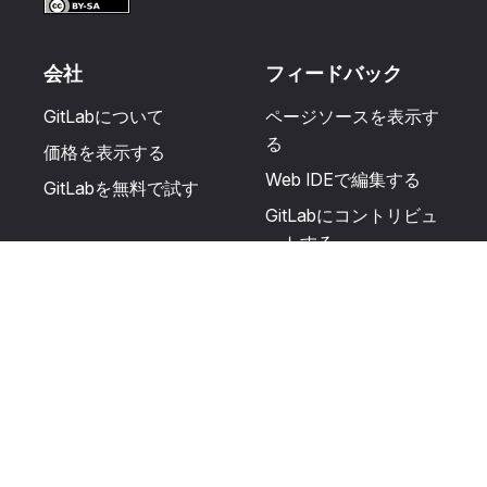
会社
フィードバック
GitLabについて
ページソースを表示す
る
価格を表示する
Web IDEで編集する
GitLabを無料で試す
GitLabにコントリビュ
ートする
更新を提案する
ヘルプとコミュニテ
リソース
ィ
利用規約
認定を受ける
プライバシーに関する
サポートを受ける
声明