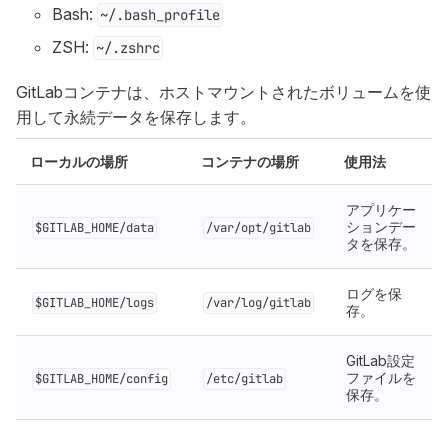
Bash:
~/.bash_profile
ZSH:
~/.zshrc
GitLabコンテナは、ホストマウントされたボリュームを使
用して永続データを保存します。
ローカルの場所
コンテナの場所
使用法
アプリケー
ションデー
$GITLAB_HOME/data
/var/opt/gitlab
タを保存。
ログを保
$GITLAB_HOME/logs
/var/log/gitlab
存。
GitLab設定
ファイルを
$GITLAB_HOME/config
/etc/gitlab
保存。