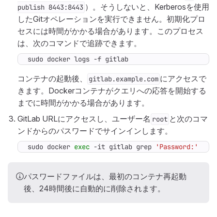
）。そうしないと、Kerberosを使用
publish 8443:8443
したGitオペレーションを実行できません。初期化プロ
セスには時間がかかる場合があります。このプロセス
は、次のコマンドで追跡できます。
sudo docker logs -f gitlab
コンテナの起動後、
にアクセスで
gitlab.example.com
きます。Dockerコンテナがクエリへの応答を開始する
までに時間がかかる場合があります。
GitLab URLにアクセスし、ユーザー名
と次のコマ
root
ンドからのパスワードでサインインします。
sudo docker 
exec
 -it gitlab grep 
'Password:'
 /et
パスワードファイルは、最初のコンテナ再起動
後、24時間後に自動的に削除されます。