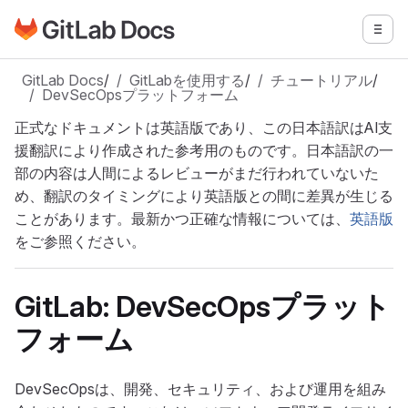
GitLabドキュメントのホームページに移動
メニ
メインコンテンツにスキップ
GitLab Docs
/
GitLabを使用する
/
チュートリアル
/
DevSecOpsプラットフォーム
正式なドキュメントは英語版であり、この日本語訳はAI支
援翻訳により作成された参考用のものです。日本語訳の一
部の内容は人間によるレビューがまだ行われていないた
め、翻訳のタイミングにより英語版との間に差異が生じる
ことがあります。最新かつ正確な情報については、
英語版
をご参照ください。
GitLab: DevSecOpsプラット
フォーム
DevSecOpsは、開発、セキュリティ、および運用を組み