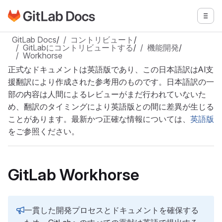
GitLabドキュメントのホームページに移動
メニ
メインコンテンツにスキップ
GitLab Docs
/
コントリビュート
/
GitLabにコントリビュートする
/
機能開発
/
Workhorse
正式なドキュメントは英語版であり、この日本語訳はAI支
援翻訳により作成された参考用のものです。日本語訳の一
部の内容は人間によるレビューがまだ行われていないた
め、翻訳のタイミングにより英語版との間に差異が生じる
ことがあります。最新かつ正確な情報については、
英語版
をご参照ください。
GitLab Workhorse
一貫した開発プロセスとドキュメントを確保する